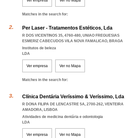
Ver empresa
Ver no Mapa
Matches in the search for:
Per Laser - Tratamentos Estéticos, Lda
R DOS VICENTINOS 35, 4760-480
,
UNIAO FREGUESIAS
ESMERIZ CABECUDOS VILA NOVA FAMALICAO
,
BRAGA
Institutos de beleza
LDA
Ver empresa
Ver no Mapa
Matches in the search for:
Clínica Dentária Veríssimo & Veríssimo, Lda
R DONA FILIPA DE LENCASTRE 5A, 2700-262
,
VENTEIRA
AMADORA
,
LISBOA
Atividades de medicina dentária e odontologia
LDA
Ver empresa
Ver no Mapa