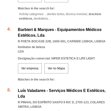
Matches in the search for:
Activity categories: ...
dentes tortos,
técnica invisível,
brackets
estéticos,
dentisteria
...
Barbieri & Marques - Equipamentos Médicos
Estéticos, Lda
R POETA BOCAGE 22B, 1600-581
,
CARNIDE LISBOA
,
LISBOA
Institutos de beleza
LDA
Designação comercial: HIPER ESTETICA E LIFE LIGHT
Ver empresa
Ver no Mapa
Matches in the search for:
Luís Valadares - Serviços Médicos E Estéticos,
Lda
R PINHAL DO ESPÍRITO SANTO 9 R/C D, 2705-123
,
COLARES
SINTRA
,
LISBOA