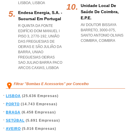
LISBOA
,
LISBOA
Unidade Local De
Saúde De Coimbra,
Endesa Energia, S.a. -
E.p.e.
Sucursal Em Portugal
AV DOUTOR BISSAYA
R QUINTA DA FONTE
BARRETO, 3000-075
,
EDIFÍCIO DOM MANUEL I
SANTO ANTONIO OLIVAIS
PISO 3, 2770-192, UNIÃO
COIMBRA
,
COIMBRA
DAS FREGUESIAS DE
OEIRAS E SÃO JULIÃO DA
BARRA
,
UNIAO
FREGUESIAS OEIRAS
SAO JULIAO BARRA PACO
ARCOS CAXIAS
,
LISBOA
Filtrar "Bombas E Acessorios" por Concelho
LISBOA
(25.636 Empresas)
PORTO
(14.743 Empresas)
BRAGA
(6.458 Empresas)
SETÚBAL
(5.691 Empresas)
AVEIRO
(5.016 Empresas)