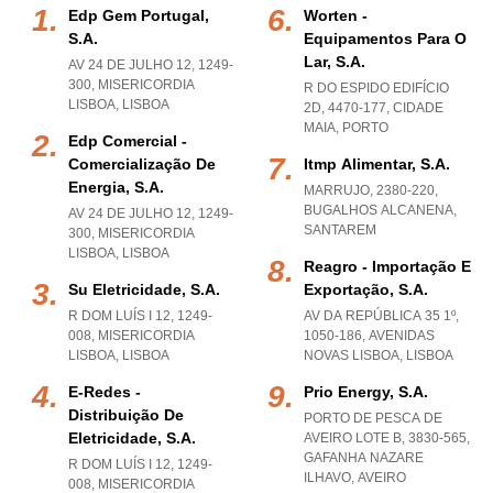
Edp Gem Portugal,
Worten -
S.a.
Equipamentos Para O
Lar, S.a.
AV 24 DE JULHO 12, 1249-
300
,
MISERICORDIA
R DO ESPIDO EDIFÍCIO
LISBOA
,
LISBOA
2D, 4470-177
,
CIDADE
MAIA
,
PORTO
Edp Comercial -
Comercialização De
Itmp Alimentar, S.a.
Energia, S.a.
MARRUJO, 2380-220
,
BUGALHOS ALCANENA
,
AV 24 DE JULHO 12, 1249-
SANTAREM
300
,
MISERICORDIA
LISBOA
,
LISBOA
Reagro - Importação E
Su Eletricidade, S.a.
Exportação, S.a.
R DOM LUÍS I 12, 1249-
AV DA REPÚBLICA 35 1º,
008
,
MISERICORDIA
1050-186
,
AVENIDAS
LISBOA
,
LISBOA
NOVAS LISBOA
,
LISBOA
E-Redes -
Prio Energy, S.a.
Distribuição De
PORTO DE PESCA DE
Eletricidade, S.a.
AVEIRO LOTE B, 3830-565
,
GAFANHA NAZARE
R DOM LUÍS I 12, 1249-
ILHAVO
,
AVEIRO
008
,
MISERICORDIA