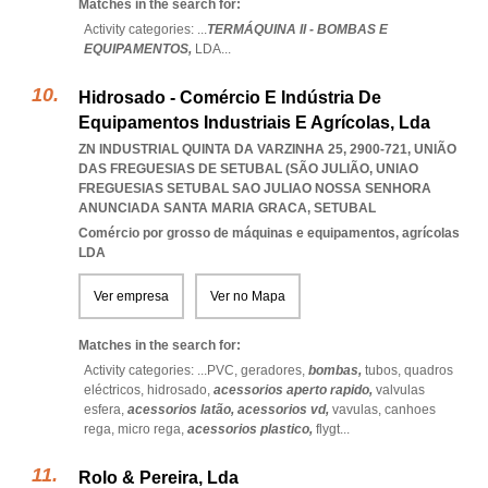
Matches in the search for:
Activity categories: ...
TERMÁQUINA II - BOMBAS E
EQUIPAMENTOS,
LDA
...
Hidrosado - Comércio E Indústria De
Equipamentos Industriais E Agrícolas, Lda
ZN INDUSTRIAL QUINTA DA VARZINHA 25, 2900-721, UNIÃO
DAS FREGUESIAS DE SETUBAL (SÃO JULIÃO
,
UNIAO
FREGUESIAS SETUBAL SAO JULIAO NOSSA SENHORA
ANUNCIADA SANTA MARIA GRACA
,
SETUBAL
Comércio por grosso de máquinas e equipamentos, agrícolas
LDA
Ver empresa
Ver no Mapa
Matches in the search for:
Activity categories: ...
PVC,
geradores,
bombas,
tubos,
quadros
eléctricos,
hidrosado,
acessorios aperto rapido,
valvulas
esfera,
acessorios latão,
acessorios vd,
vavulas,
canhoes
rega,
micro rega,
acessorios plastico,
flygt
...
Rolo & Pereira, Lda