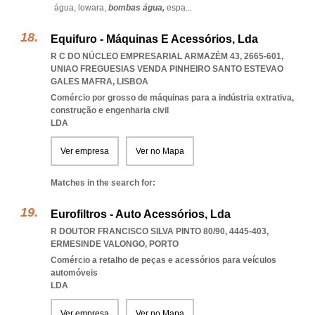
água,
lowara,
bombas água,
espa
...
Equifuro - Máquinas E Acessórios, Lda
R C DO NÚCLEO EMPRESARIAL ARMAZÉM 43, 2665-601
,
UNIAO FREGUESIAS VENDA PINHEIRO SANTO ESTEVAO
GALES MAFRA
,
LISBOA
Comércio por grosso de máquinas para a indústria extrativa,
construção e engenharia civil
LDA
Ver empresa
Ver no Mapa
Matches in the search for:
Eurofiltros - Auto Acessórios, Lda
R DOUTOR FRANCISCO SILVA PINTO 80/90, 4445-403
,
ERMESINDE VALONGO
,
PORTO
Comércio a retalho de peças e acessórios para veículos
automóveis
LDA
Ver empresa
Ver no Mapa