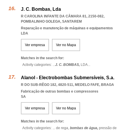
J. C. Bombas, Lda
R CAROLINA INFANTE DA CÂMARA 81, 2150-082
,
POMBALINHO GOLEGA
,
SANTAREM
Reparação e manutenção de máquinas e equipamentos
LDA
Ver empresa
Ver no Mapa
Matches in the search for:
Activity categories: ...
J. C. BOMBAS,
LDA
...
Alanol - Electrobombas Submersíveis, S.a.
R DO SUB-RÊGO 182, 4820-511
,
MEDELO FAFE
,
BRAGA
Fabricação de outras bombas e compressores
SA
Ver empresa
Ver no Mapa
Matches in the search for:
Activity categories: ...
de rega,
bombas de água,
pressão de