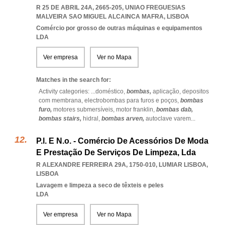
R 25 DE ABRIL 24A, 2665-205
,
UNIAO FREGUESIAS
MALVEIRA SAO MIGUEL ALCAINCA MAFRA
,
LISBOA
Comércio por grosso de outras máquinas e equipamentos
LDA
Ver empresa
Ver no Mapa
Matches in the search for:
Activity categories: ...
doméstico,
bombas,
aplicação,
depositos
com membrana,
electrobombas para furos e poços,
bombas
furo,
motores submersíveis,
motor franklin,
bombas dab,
bombas stairs,
hidral,
bombas arven,
autoclave varem
...
P.l. E N.o. - Comércio De Acessórios De Moda
E Prestação De Serviços De Limpeza, Lda
R ALEXANDRE FERREIRA 29A, 1750-010
,
LUMIAR LISBOA
,
LISBOA
Lavagem e limpeza a seco de têxteis e peles
LDA
Ver empresa
Ver no Mapa