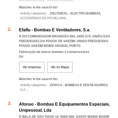
Matches in the search for:
Activity categories: ...
DELTOIDAL - ELECTRO BOMBAS,
ACESSÓRIOS DE PICHELARIA
...
Efaflu - Bombas E Ventiladores, S.a.
R DO COMENDADOR BRANDÃO 484, 4495-375, UNIÃO DAS
FREGUESIAS DA POVOA DE VARZIM
,
UNIAO FREGUESIAS
POVOA VARZIM BEIRIZ ARGIVAI
,
PORTO
Fabricação de outras bombas e compressores
SA
Ver empresa
Ver no Mapa
Matches in the search for:
Activity categories: ...
EFAFLU - BOMBAS E VENTILADORES,
S.A.
...
Afonso - Bombas E Equipamentos Especiais,
Unipessoal, Lda
R BELA DE SÃO TIAGO 10, 9060-400
,
SANTA MARIA MAIOR