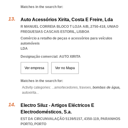
Matches in the search for:
Auto Acessórios Xirita, Costa E Freire, Lda
R MANUEL CORREIA BLOCO T LOJA A/B, 2750-418
,
UNIAO
FREGUESIAS CASCAIS ESTORIL
,
LISBOA
Comércio a retalho de peças e acessórios para veículos
automóveis
LDA
Designação comercial: AUTO XIRITA
Ver empresa
Ver no Mapa
Matches in the search for:
Activity categories: ...
amortecedores,
travoes,
bombas de água,
autoxirita
...
Electro Siluz - Artigos Eléctricos E
Electrodomésticos, S.a.
EST DA CIRCUNVALAÇÃO 5139/5157, 4350-119
,
PARANHOS
PORTO
,
PORTO