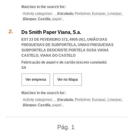
Matches in the search for:
Activity categories: ...
Encolado,
Portoliner,
Europac,
Linerpac,
Blanpac Castilla,
papel
...
Ds Smith Paper Viana, S.a.
EST 23 DE FEVEREIRO 372, 4905-261, UNIÃO DAS
FREGUESIAS DE SUBPORTELA
,
UNIAO FREGUESIAS
SUBPORTELA DEOCRISTE PORTELA SUSA VIANA
CASTELO
,
VIANA DO CASTELO
Fabricação de papel e de cartão (exceto canelado)
SA
Ver empresa
Ver no Mapa
Matches in the search for:
Activity categories: ...
Encolado,
Portoliner,
Europac,
Linerpac,
Blanpac Castilla,
papel
...
Pág.
1