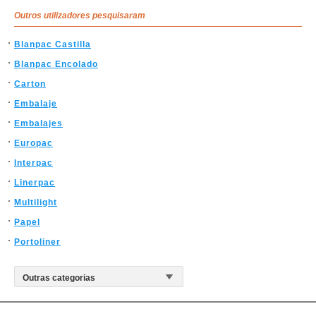
Outros utilizadores pesquisaram
Blanpac Castilla
Blanpac Encolado
Carton
Embalaje
Embalajes
Europac
Interpac
Linerpac
Multilight
Papel
Portoliner