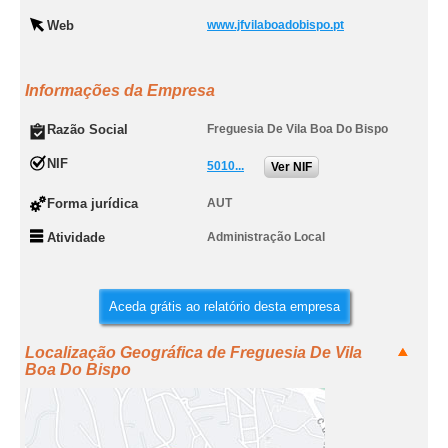
Web
www.jfvilaboadobispo.pt
Informações da Empresa
Razão Social
Freguesia De Vila Boa Do Bispo
NIF
5010...
Ver NIF
Forma jurídica
AUT
Atividade
Administração Local
Aceda grátis ao relatório desta empresa
Localização Geográfica de Freguesia De Vila
Boa Do Bispo