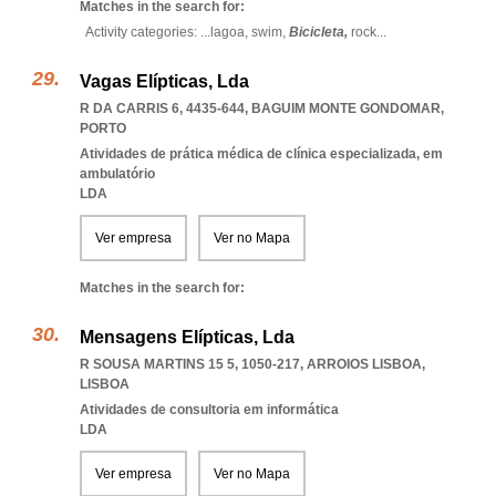
Matches in the search for:
Activity categories: ...
lagoa,
swim,
Bicicleta,
rock
...
Vagas Elípticas, Lda
R DA CARRIS 6, 4435-644
,
BAGUIM MONTE GONDOMAR
,
PORTO
Atividades de prática médica de clínica especializada, em
ambulatório
LDA
Ver empresa
Ver no Mapa
Matches in the search for:
Mensagens Elípticas, Lda
R SOUSA MARTINS 15 5, 1050-217
,
ARROIOS LISBOA
,
LISBOA
Atividades de consultoria em informática
LDA
Ver empresa
Ver no Mapa