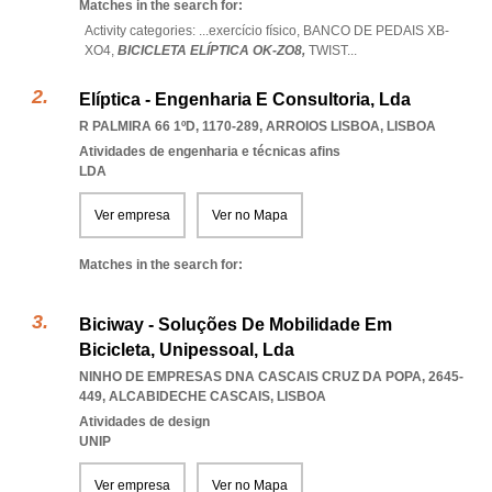
Matches in the search for:
Activity categories: ...
exercício físico,
BANCO DE PEDAIS XB-
XO4,
BICICLETA ELÍPTICA OK-ZO8,
TWIST
...
Elíptica - Engenharia E Consultoria, Lda
R PALMIRA 66 1ºD, 1170-289
,
ARROIOS LISBOA
,
LISBOA
Atividades de engenharia e técnicas afins
LDA
Ver empresa
Ver no Mapa
Matches in the search for:
Biciway - Soluções De Mobilidade Em
Bicicleta, Unipessoal, Lda
NINHO DE EMPRESAS DNA CASCAIS CRUZ DA POPA, 2645-
449
,
ALCABIDECHE CASCAIS
,
LISBOA
Atividades de design
UNIP
Ver empresa
Ver no Mapa