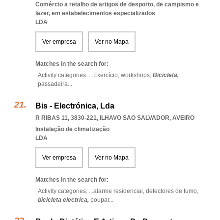
Comércio a retalho de artigos de desporto, de campismo e
lazer, em estabelecimentos especializados
LDA
Ver empresa
Ver no Mapa
Matches in the search for:
Activity categories: ...
Exercício,
workshops,
Bicicleta,
passadeira
...
Bis - Electrónica, Lda
R RIBAS 11, 3830-221
,
ILHAVO SAO SALVADOR
,
AVEIRO
Instalação de climatização
LDA
Ver empresa
Ver no Mapa
Matches in the search for:
Activity categories: ...
alarme residencial,
detectores de fumo,
bicicleta electrica,
poupar
...