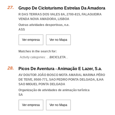
Grupo De Cicloturismo Estrelas Da Amadora
R DAS TERRAS DOS VALES 8A, 2700-815
,
FALAGUEIRA
VENDA NOVA AMADORA
,
LISBOA
Outras atividades desportivas, n.e.
ASS
Ver empresa
Ver no Mapa
Matches in the search for:
Activity categories: ...
BICICLETA
...
Picos De Aventura - Animação E Lazer, S.a.
AV DOUTOR JOÃO BOSCO MOTA AMARAL MARINA PÊRO
DE TEIVE, 9500-771
,
SAO PEDRO PONTA DELGADA
,
ILHA
SAO MIGUEL PONTA DELGADA
Organização de atividades de animação turística
SA
Ver empresa
Ver no Mapa