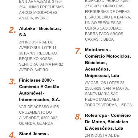
EDIFÍCIO D PEDRO I Q56,
EN 1 ARMAZÉM B, 3780-
2770-071, UNIÃO DAS
294
,
UNIAO FREGUESIAS
FREGUESIAS DE OEIRAS
ARCOS MOGOFORES
E SÃO JULIÃO DA BARRA
,
ANADIA
,
AVEIRO
UNIAO FREGUESIAS
Alubike - Bicicletas,
OEIRAS SAO JULIAO
BARRA PACO ARCOS
S.a.
CAXIAS
,
LISBOA
ZN INDUSTRIAL DE
AVEIRO SUL LOTE 11,
Mototorres -
3810-783, REQUEIXO
,
Comércio Motociclos,
REQUEIXO NOSSA
Bicicletas,
SENHORA FATIMA NARIZ
Acessórios,
AVEIRO
,
AVEIRO
Unipessoal, Lda
Finiclasse 2000 -
AV CARLOS LOPES 28,
Comércio E Gestão
2560-629, SANTA MARIA
,
Automóvel -
SANTA MARIA SAO
Intermercados, S.a.
PEDRO MATACAES
TORRES VEDRAS
,
LISBOA
VAR DE ACESSO À IP5
CRUZAMENTO DO
Roleuropa - Comércio
ALVENDRE, 6300-302
,
De Motos, Bicicletas
GUARDA
,
GUARDA
E Acessórios, Lda
Stand Jasma -
ZN INDUSTRIAL DE