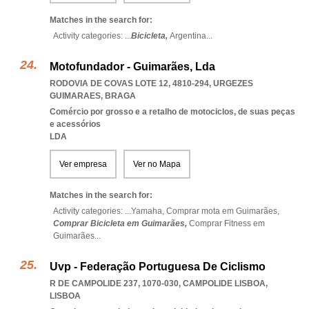
Matches in the search for:
Activity categories: ...
Bicicleta,
Argentina
...
Motofundador - Guimarães, Lda
RODOVIA DE COVAS LOTE 12, 4810-294
,
URGEZES
GUIMARAES
,
BRAGA
Comércio por grosso e a retalho de motociclos, de suas peças
e acessórios
LDA
Ver empresa
Ver no Mapa
Matches in the search for:
Activity categories: ...
Yamaha,
Comprar mota em Guimarães,
Comprar Bicicleta em Guimarães,
Comprar Fitness em
Guimarães
...
Uvp - Federação Portuguesa De Ciclismo
R DE CAMPOLIDE 237, 1070-030
,
CAMPOLIDE LISBOA
,
LISBOA