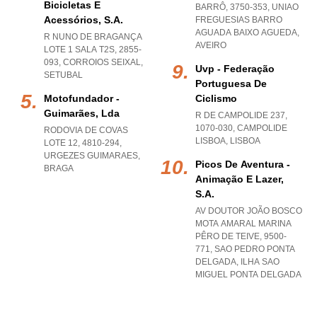
Bicicletas E
BARRÔ, 3750-353
,
UNIAO
Acessórios, S.a.
FREGUESIAS BARRO
AGUADA BAIXO AGUEDA
,
R NUNO DE BRAGANÇA
AVEIRO
LOTE 1 SALA T2S, 2855-
093
,
CORROIOS SEIXAL
,
Uvp - Federação
SETUBAL
Portuguesa De
Motofundador -
Ciclismo
Guimarães, Lda
R DE CAMPOLIDE 237,
1070-030
,
CAMPOLIDE
RODOVIA DE COVAS
LISBOA
,
LISBOA
LOTE 12, 4810-294
,
URGEZES GUIMARAES
,
Picos De Aventura -
BRAGA
Animação E Lazer,
S.a.
AV DOUTOR JOÃO BOSCO
MOTA AMARAL MARINA
PÊRO DE TEIVE, 9500-
771
,
SAO PEDRO PONTA
DELGADA
,
ILHA SAO
MIGUEL PONTA DELGADA