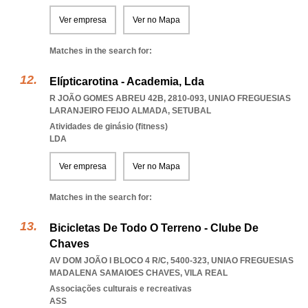
Ver empresa
Ver no Mapa
Matches in the search for:
Elípticarotina - Academia, Lda
R JOÃO GOMES ABREU 42B, 2810-093
,
UNIAO FREGUESIAS
LARANJEIRO FEIJO ALMADA
,
SETUBAL
Atividades de ginásio (fitness)
LDA
Ver empresa
Ver no Mapa
Matches in the search for:
Bicicletas De Todo O Terreno - Clube De
Chaves
AV DOM JOÃO I BLOCO 4 R/C, 5400-323
,
UNIAO FREGUESIAS
MADALENA SAMAIOES CHAVES
,
VILA REAL
Associações culturais e recreativas
ASS