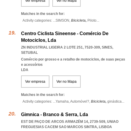
Ver empresa
Ver no Mapa
Matches in the search for:
Activity categories: ...
SIMSON,
Bicicleta,
Piloto
...
Centro Ciclista Sineense - Comércio De
Motociclos, Lda
ZN INDUSTRIAL LIGEIRA 2 LOTE 251, 7520-309
,
SINES
,
SETUBAL
Comércio por grosso e a retalho de motociclos, de suas peças
e acessórios
LDA
Ver empresa
Ver no Mapa
Matches in the search for:
Activity categories: ...
Yamaha,
Automóvel?,
Bicicleta,
ginástica
...
Gimnica - Branco & Serra, Lda
EST DE PAÇO DE ARCOS ARMAZÉM 14, 2739-509
,
UNIAO
FREGUESIAS CACEM SAO MARCOS SINTRA
,
LISBOA