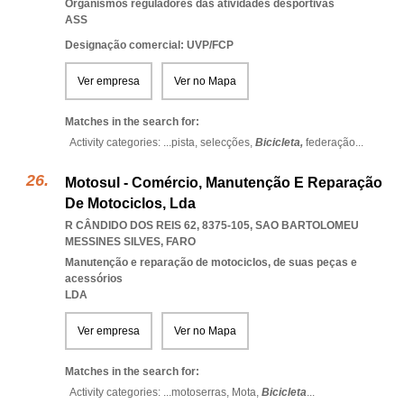
Organismos reguladores das atividades desportivas
ASS
Designação comercial: UVP/FCP
Ver empresa
Ver no Mapa
Matches in the search for:
Activity categories: ...
pista,
selecções,
Bicicleta,
federação
...
Motosul - Comércio, Manutenção E Reparação
De Motociclos, Lda
R CÂNDIDO DOS REIS 62, 8375-105
,
SAO BARTOLOMEU
MESSINES SILVES
,
FARO
Manutenção e reparação de motociclos, de suas peças e
acessórios
LDA
Ver empresa
Ver no Mapa
Matches in the search for:
Activity categories: ...
motoserras,
Mota,
Bicicleta
...