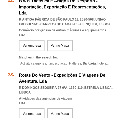
B.w.h. Dietética E Artigos De Desporto -
Importação, Exportação E Representações,
Lda
R ANTIGA FÁBRICA DE SÃO PAULO 11, 2580-508
,
UNIAO
FREGUESIAS CARREGADO CADAFAIS ALENQUER
,
LISBOA
Comércio por grosso de outras máquinas e equipamentos
LDA
Ver empresa
Ver no Mapa
Matches in the search for:
Activity categories: ...
musculação,
Halteres,
Bicicleta,
hóteis
...
Rotas Do Vento - Expedições E Viagens De
Aventura, Lda
R DOMINGOS SEQUEIRA 27 6ºA, 1350-119
,
ESTRELA LISBOA
,
LISBOA
Atividades das agências de viagem
LDA
Ver empresa
Ver no Mapa