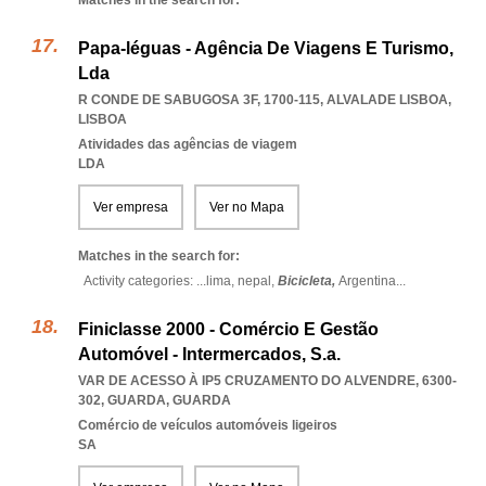
Matches in the search for:
Papa-léguas - Agência De Viagens E Turismo,
Lda
R CONDE DE SABUGOSA 3F, 1700-115
,
ALVALADE LISBOA
,
LISBOA
Atividades das agências de viagem
LDA
Ver empresa
Ver no Mapa
Matches in the search for:
Activity categories: ...
lima,
nepal,
Bicicleta,
Argentina
...
Finiclasse 2000 - Comércio E Gestão
Automóvel - Intermercados, S.a.
VAR DE ACESSO À IP5 CRUZAMENTO DO ALVENDRE, 6300-
302
,
GUARDA
,
GUARDA
Comércio de veículos automóveis ligeiros
SA