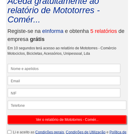
Aceda gratuitamente ao
relatório de Mototorres -
Comér...
Registe-se na
eInforma
e obtenha
5 relatórios
de
empresa
grátis
Em 10 segundos terá acesso ao relatório de Mototorres - Comércio
Motociclos, Bicicletas, Acessórios, Unipessoal, Lda
Nome e apelidos
Email
NIF
Telefone
Li e aceito as
Condições gerais
,
Condições de Utilização
e
Política de