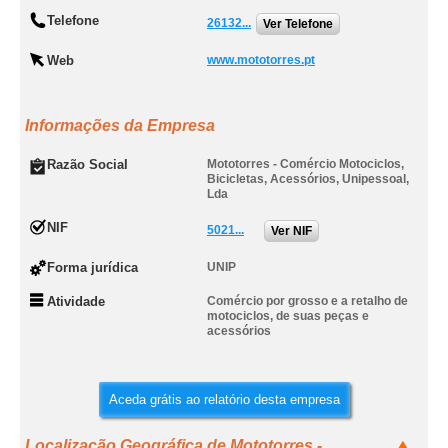
Telefone
26132...
Ver Telefone
Web
www.mototorres.pt
Informações da Empresa
Razão Social
Mototorres - Comércio Motociclos,
Bicicletas, Acessórios, Unipessoal,
Lda
NIF
5021...
Ver NIF
Forma jurídica
UNIP
Atividade
Comércio por grosso e a retalho de
motociclos, de suas peças e
acessórios
Aceda grátis ao relatório desta empresa
Localização Geográfica de Mototorres -