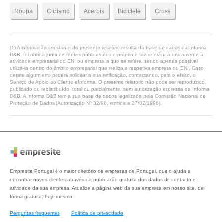
Roupa
Ciclismo
Acerbis
Biciclete
Cross
(1) A informação constante do presente relatório resulta da base de dados da Informa
D&B, foi obtida junto de fontes públicas ou do próprio e faz referência unicamente à
atividade empresarial do ENI ou empresa a que se refere, sendo apenas possível
utilizá-la dentro do âmbito empresarial que realiza a respetiva empresa ou ENI. Caso
detete algum erro poderá solicitar a sua retificação, contactando, para o efeito, o
Serviço de Apoio ao Cliente eInforma. O presente relatório não pode ser reproduzido,
publicado ou redistribuído, total ou parcialmente, sem autorização expressa da Informa
D&B. A Informa D&B tem a sua base de dados legalizada pela Comissão Nacional de
Proteção de Dados (Autorização Nº 32/96, emitida a 27/02/1996).
Empresite Portugal é o maior diretório de empresas de Portugal, que o ajuda a
encontrar novos clientes através da publicação gratuita dos dados de contacto e
atividade da sua empresa. Atualize a página web da sua empresa em nosso site, de
forma gratuita, hoje mesmo.
Perguntas frequentes
Política de privacidade