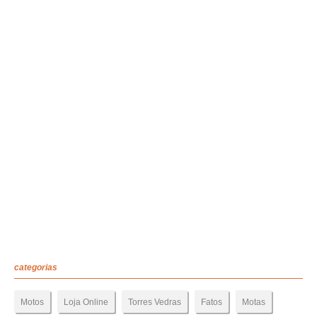
categorias
Motos
Loja Online
Torres Vedras
Fatos
Motas