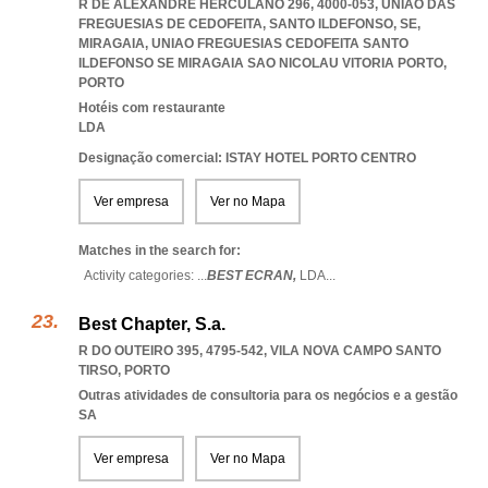
R DE ALEXANDRE HERCULANO 296, 4000-053, UNIÃO DAS
FREGUESIAS DE CEDOFEITA, SANTO ILDEFONSO, SE,
MIRAGAIA
,
UNIAO FREGUESIAS CEDOFEITA SANTO
ILDEFONSO SE MIRAGAIA SAO NICOLAU VITORIA PORTO
,
PORTO
Hotéis com restaurante
LDA
Designação comercial: ISTAY HOTEL PORTO CENTRO
Ver empresa
Ver no Mapa
Matches in the search for:
Activity categories: ...
BEST ECRAN,
LDA
...
Best Chapter, S.a.
R DO OUTEIRO 395, 4795-542
,
VILA NOVA CAMPO SANTO
TIRSO
,
PORTO
Outras atividades de consultoria para os negócios e a gestão
SA
Ver empresa
Ver no Mapa