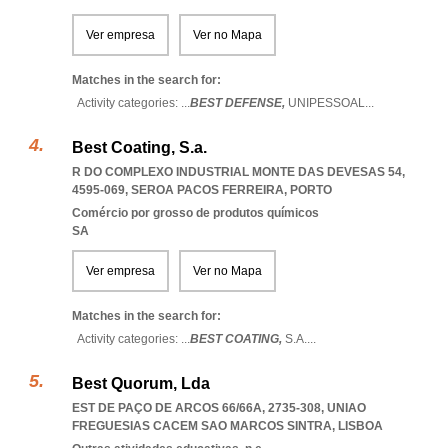
Ver empresa
Ver no Mapa
Matches in the search for:
Activity categories: ...
BEST DEFENSE,
UNIPESSOAL
...
Best Coating, S.a.
R DO COMPLEXO INDUSTRIAL MONTE DAS DEVESAS 54,
4595-069
,
SEROA PACOS FERREIRA
,
PORTO
Comércio por grosso de produtos químicos
SA
Ver empresa
Ver no Mapa
Matches in the search for:
Activity categories: ...
BEST COATING,
S.A.
...
Best Quorum, Lda
EST DE PAÇO DE ARCOS 66/66A, 2735-308
,
UNIAO
FREGUESIAS CACEM SAO MARCOS SINTRA
,
LISBOA