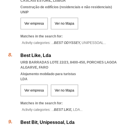
CASCAIS ESTORIL
,
LISBOA
Construção de edifícios (residenciais e não residenciais)
UNIP
Ver empresa
Ver no Mapa
Matches in the search for:
Activity categories: ...
BEST ODYSSEY,
UNIPESSOAL
...
Best Like, Lda
URB BARRADAS LOTE 22/23, 8400-450
,
PORCHES LAGOA
ALGARVE
,
FARO
Alojamento mobilado para turistas
LDA
Ver empresa
Ver no Mapa
Matches in the search for:
Activity categories: ...
BEST LIKE,
LDA
...
Best Bit, Unipessoal, Lda