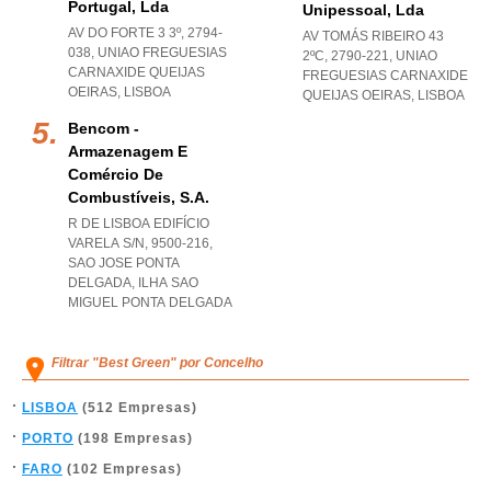
Portugal, Lda
Unipessoal, Lda
AV DO FORTE 3 3º, 2794-
AV TOMÁS RIBEIRO 43
038
,
UNIAO FREGUESIAS
2ºC, 2790-221
,
UNIAO
CARNAXIDE QUEIJAS
FREGUESIAS CARNAXIDE
OEIRAS
,
LISBOA
QUEIJAS OEIRAS
,
LISBOA
Bencom -
Armazenagem E
Comércio De
Combustíveis, S.a.
R DE LISBOA EDIFÍCIO
VARELA S/N, 9500-216
,
SAO JOSE PONTA
DELGADA
,
ILHA SAO
MIGUEL PONTA DELGADA
Filtrar "Best Green" por Concelho
LISBOA
(512 Empresas)
PORTO
(198 Empresas)
FARO
(102 Empresas)