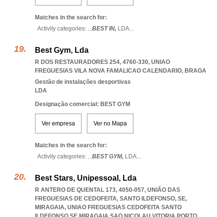
Matches in the search for:
Activity categories: ...
BEST IN,
LDA
...
Best Gym, Lda
R DOS RESTAURADORES 254, 4760-330
,
UNIAO
FREGUESIAS VILA NOVA FAMALICAO CALENDARIO
,
BRAGA
Gestão de instalações desportivas
LDA
Designação comercial: BEST GYM
Ver empresa
Ver no Mapa
Matches in the search for:
Activity categories: ...
BEST GYM,
LDA
...
Best Stars, Unipessoal, Lda
R ANTERO DE QUENTAL 173, 4050-057, UNIÃO DAS
FREGUESIAS DE CEDOFEITA, SANTO ILDEFONSO, SE,
MIRAGAIA
,
UNIAO FREGUESIAS CEDOFEITA SANTO
ILDEFONSO SE MIRAGAIA SAO NICOLAU VITORIA PORTO
,