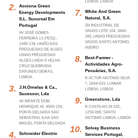
LISBOA
,
LISBOA
Acciona Green
White And Green
Energy Developments
Natural, S.a.
S.l. Sucursal Em
Portugal
ZN INDUSTRIAL DE
VAGOS LOTE 104, 3840-
AV JOSÉ GOMES
385
,
UNIAO FREGUESIAS
FERREIRA 13 2ºESQ.,
VAGOS SANTO ANTONIO
,
1495-139, UNIÃO DAS
AVEIRO
FREGUESIAS DE ALGES
,
UNIAO FREGUESIAS
Best-Farmer -
ALGES LINDA A VELHA
Actividades Agro-
CRUZ QUEBRADA
Pecuárias, S.a.
DAFUNDO OEIRAS
,
LISBOA
R ACTOR ANTÓNIO SILVA
7, 1649-033
,
LUMIAR
J.h.ornelas & Ca.,
LISBOA
,
LISBOA
Sucessor, Lda
Greenstone, Lda
AV INFANTE DOM
HENRIQUE 45, 9500-150
,
R CASTILHO 39 10C,
PONTA DELGADA SAO
1250-068
,
SANTO
SEBASTIAO
,
ILHA SAO
ANTONIO LISBOA
,
LISBOA
MIGUEL PONTA DELGADA
Solvay Business
Schneider Electric
Services Portugal,