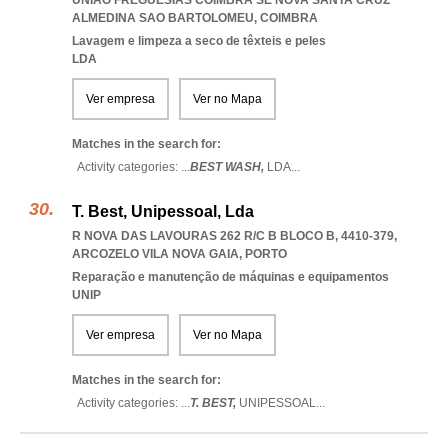
UNIAO FREGUESIAS COIMBRA SE NOVA SANTA CRUZ
ALMEDINA SAO BARTOLOMEU
,
COIMBRA
Lavagem e limpeza a seco de têxteis e peles
LDA
Ver empresa
Ver no Mapa
Matches in the search for:
Activity categories: ...
BEST WASH,
LDA
...
T. Best, Unipessoal, Lda
R NOVA DAS LAVOURAS 262 R/C B BLOCO B, 4410-379
,
ARCOZELO VILA NOVA GAIA
,
PORTO
Reparação e manutenção de máquinas e equipamentos
UNIP
Ver empresa
Ver no Mapa
Matches in the search for:
Activity categories: ...
T. BEST,
UNIPESSOAL
...