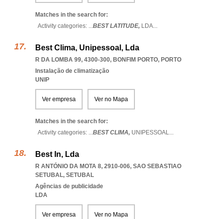
Matches in the search for:
Activity categories: ...
BEST LATITUDE,
LDA
...
Best Clima, Unipessoal, Lda
R DA LOMBA 99, 4300-300
,
BONFIM PORTO
,
PORTO
Instalação de climatização
UNIP
Ver empresa
Ver no Mapa
Matches in the search for:
Activity categories: ...
BEST CLIMA,
UNIPESSOAL
...
Best In, Lda
R ANTÓNIO DA MOTA 8, 2910-006
,
SAO SEBASTIAO
SETUBAL
,
SETUBAL
Agências de publicidade
LDA
Ver empresa
Ver no Mapa