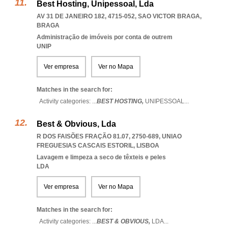
Best Hosting, Unipessoal, Lda
AV 31 DE JANEIRO 182, 4715-052
,
SAO VICTOR BRAGA
,
BRAGA
Administração de imóveis por conta de outrem
UNIP
Ver empresa
Ver no Mapa
Matches in the search for:
Activity categories: ...
BEST HOSTING,
UNIPESSOAL
...
Best & Obvious, Lda
R DOS FAISÕES FRAÇÃO 81.07, 2750-689
,
UNIAO
FREGUESIAS CASCAIS ESTORIL
,
LISBOA
Lavagem e limpeza a seco de têxteis e peles
LDA
Ver empresa
Ver no Mapa
Matches in the search for:
Activity categories: ...
BEST & OBVIOUS,
LDA
...