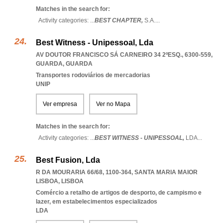
Matches in the search for:
Activity categories: ...
BEST CHAPTER,
S.A.
...
Best Witness - Unipessoal, Lda
AV DOUTOR FRANCISCO SÁ CARNEIRO 34 2ºESQ., 6300-559
,
GUARDA
,
GUARDA
Transportes rodoviários de mercadorias
UNIP
Ver empresa
Ver no Mapa
Matches in the search for:
Activity categories: ...
BEST WITNESS - UNIPESSOAL,
LDA
...
Best Fusion, Lda
R DA MOURARIA 66/68, 1100-364
,
SANTA MARIA MAIOR
LISBOA
,
LISBOA
Comércio a retalho de artigos de desporto, de campismo e
lazer, em estabelecimentos especializados
LDA