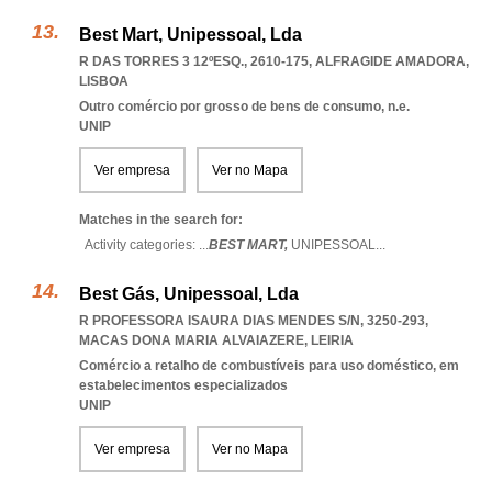
Best Mart, Unipessoal, Lda
R DAS TORRES 3 12ºESQ., 2610-175
,
ALFRAGIDE AMADORA
,
LISBOA
Outro comércio por grosso de bens de consumo, n.e.
UNIP
Ver empresa
Ver no Mapa
Matches in the search for:
Activity categories: ...
BEST MART,
UNIPESSOAL
...
Best Gás, Unipessoal, Lda
R PROFESSORA ISAURA DIAS MENDES S/N, 3250-293
,
MACAS DONA MARIA ALVAIAZERE
,
LEIRIA
Comércio a retalho de combustíveis para uso doméstico, em
estabelecimentos especializados
UNIP
Ver empresa
Ver no Mapa