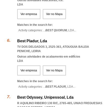
Outras atividades educativas, n.e.
LDA
Ver empresa
Ver no Mapa
Matches in the search for:
Activity categories: ...
BEST QUORUM,
LDA
...
Best Pladur, Lda
TV DOS DELGADOS 3, 2525-363
,
ATOUGUIA BALEIA
PENICHE
,
LEIRIA
Outras atividades de acabamento em edifícios
LDA
Ver empresa
Ver no Mapa
Matches in the search for:
Activity categories: ...
BEST PLADUR,
LDA
...
Best Odyssey, Unipessoal, Lda
R AQUILINO RIBEIRO 130 R/C, 2765-465
,
UNIAO FREGUESIAS