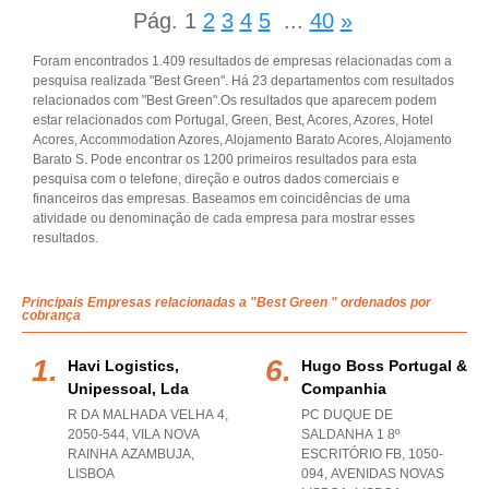
Pág.
1
2
3
4
5
...
40
»
Foram encontrados 1.409 resultados de empresas relacionadas com a
pesquisa realizada "Best Green". Há 23 departamentos com resultados
relacionados com "Best Green".Os resultados que aparecem podem
estar relacionados com Portugal, Green, Best, Acores, Azores, Hotel
Acores, Accommodation Azores, Alojamento Barato Acores, Alojamento
Barato S. Pode encontrar os 1200 primeiros resultados para esta
pesquisa com o telefone, direção e outros dados comerciais e
financeiros das empresas. Baseamos em coincidências de uma
atividade ou denominação de cada empresa para mostrar esses
resultados.
Principais Empresas relacionadas a "Best Green " ordenados por
cobrança
Havi Logistics,
Hugo Boss Portugal &
Unipessoal, Lda
Companhia
R DA MALHADA VELHA 4,
PC DUQUE DE
2050-544
,
VILA NOVA
SALDANHA 1 8º
RAINHA AZAMBUJA
,
ESCRITÓRIO FB, 1050-
LISBOA
094
,
AVENIDAS NOVAS