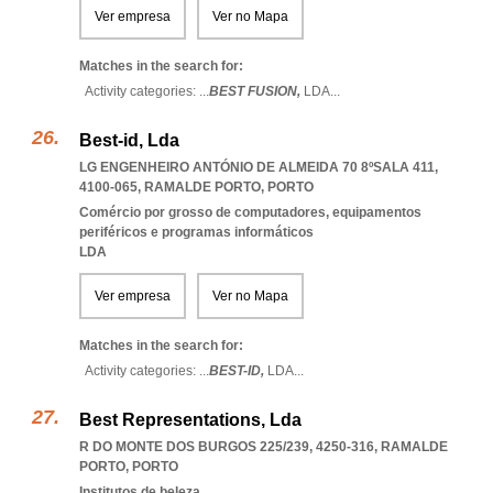
Ver empresa
Ver no Mapa
Matches in the search for:
Activity categories: ...
BEST FUSION,
LDA
...
Best-id, Lda
LG ENGENHEIRO ANTÓNIO DE ALMEIDA 70 8ºSALA 411,
4100-065
,
RAMALDE PORTO
,
PORTO
Comércio por grosso de computadores, equipamentos
periféricos e programas informáticos
LDA
Ver empresa
Ver no Mapa
Matches in the search for:
Activity categories: ...
BEST-ID,
LDA
...
Best Representations, Lda
R DO MONTE DOS BURGOS 225/239, 4250-316
,
RAMALDE
PORTO
,
PORTO
Institutos de beleza