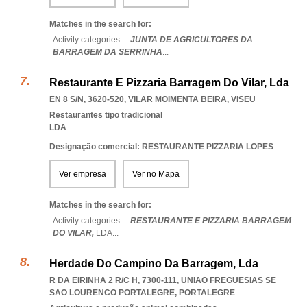
Matches in the search for:
Activity categories: ...
JUNTA DE AGRICULTORES DA
BARRAGEM DA SERRINHA
...
Restaurante E Pizzaria Barragem Do Vilar, Lda
EN 8 S/N, 3620-520
,
VILAR MOIMENTA BEIRA
,
VISEU
Restaurantes tipo tradicional
LDA
Designação comercial: RESTAURANTE PIZZARIA LOPES
Ver empresa
Ver no Mapa
Matches in the search for:
Activity categories: ...
RESTAURANTE E PIZZARIA BARRAGEM
DO VILAR,
LDA
...
Herdade Do Campino Da Barragem, Lda
R DA EIRINHA 2 R/C H, 7300-111
,
UNIAO FREGUESIAS SE
SAO LOURENCO PORTALEGRE
,
PORTALEGRE