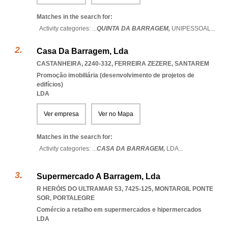
Matches in the search for:
Activity categories: ...
QUINTA DA BARRAGEM,
UNIPESSOAL
...
Casa Da Barragem, Lda
CASTANHEIRA, 2240-332
,
FERREIRA ZEZERE
,
SANTAREM
Promoção imobiliária (desenvolvimento de projetos de
edifícios)
LDA
Ver empresa
Ver no Mapa
Matches in the search for:
Activity categories: ...
CASA DA BARRAGEM,
LDA
...
Supermercado A Barragem, Lda
R HERÓIS DO ULTRAMAR 53, 7425-125
,
MONTARGIL PONTE
SOR
,
PORTALEGRE
Comércio a retalho em supermercados e hipermercados
LDA