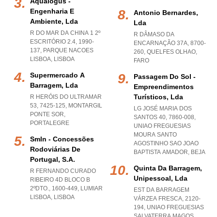
Aqualogus -
Engenharia E
Antonio Bernardes,
Ambiente, Lda
Lda
R DO MAR DA CHINA 1 2º
R DÂMASO DA
ESCRITÓRIO 2.4, 1990-
ENCARNAÇÃO 37A, 8700-
137
,
PARQUE NACOES
260
,
QUELFES OLHAO
,
LISBOA
,
LISBOA
FARO
Supermercado A
Passagem Do Sol -
Barragem, Lda
Empreendimentos
Turísticos, Lda
R HERÓIS DO ULTRAMAR
53, 7425-125
,
MONTARGIL
LG JOSÉ MARIA DOS
PONTE SOR
,
SANTOS 40, 7860-008
,
PORTALEGRE
UNIAO FREGUESIAS
MOURA SANTO
Smln - Concessões
AGOSTINHO SAO JOAO
Rodoviárias De
BAPTISTA AMADOR
,
BEJA
Portugal, S.a.
Quinta Da Barragem,
R FERNANDO CURADO
Unipessoal, Lda
RIBEIRO 4D BLOCO B
2ºDTO., 1600-449
,
LUMIAR
EST DA BARRAGEM
LISBOA
,
LISBOA
VÁRZEA FRESCA, 2120-
194
,
UNIAO FREGUESIAS
SALVATERRA MAGOS