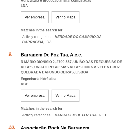
Agricultura e produção animal combinadas
LDA
Ver empresa
Ver no Mapa
Matches in the search for:
Activity categories: ...
HERDADE DO CAMPINO DA
BARRAGEM,
LDA
...
Barragem De Foz Tua, A.c.e.
R MÁRIO DIONÍSIO 2, 2799-557, UNIÃO DAS FREGUESIAS DE
ALGES
,
UNIAO FREGUESIAS ALGES LINDA A VELHA CRUZ
QUEBRADA DAFUNDO OEIRAS
,
LISBOA
Engenharia hidráulica
ACE
Ver empresa
Ver no Mapa
Matches in the search for:
Activity categories: ...
BARRAGEM DE FOZ TUA,
A.C.E.
...
Associação Rock Na Barragem