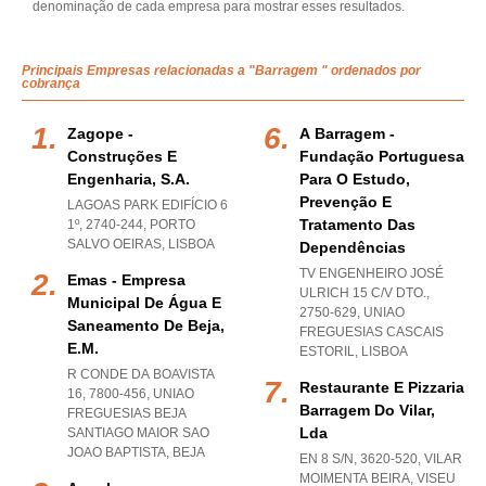
denominação de cada empresa para mostrar esses resultados.
Principais Empresas relacionadas a "Barragem " ordenados por
cobrança
Zagope -
A Barragem -
Construções E
Fundação Portuguesa
Engenharia, S.a.
Para O Estudo,
Prevenção E
LAGOAS PARK EDIFÍCIO 6
Tratamento Das
1º, 2740-244
,
PORTO
SALVO OEIRAS
,
LISBOA
Dependências
TV ENGENHEIRO JOSÉ
Emas - Empresa
ULRICH 15 C/V DTO.,
Municipal De Água E
2750-629
,
UNIAO
Saneamento De Beja,
FREGUESIAS CASCAIS
E.m.
ESTORIL
,
LISBOA
R CONDE DA BOAVISTA
Restaurante E Pizzaria
16, 7800-456
,
UNIAO
Barragem Do Vilar,
FREGUESIAS BEJA
Lda
SANTIAGO MAIOR SAO
JOAO BAPTISTA
,
BEJA
EN 8 S/N, 3620-520
,
VILAR
MOIMENTA BEIRA
,
VISEU