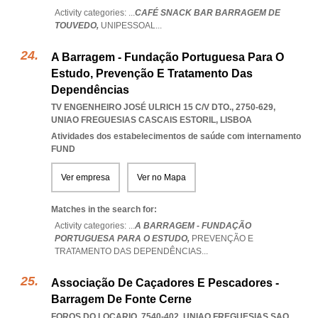
Activity categories: ...
CAFÉ SNACK BAR BARRAGEM DE
TOUVEDO,
UNIPESSOAL
...
A Barragem - Fundação Portuguesa Para O
Estudo, Prevenção E Tratamento Das
Dependências
TV ENGENHEIRO JOSÉ ULRICH 15 C/V DTO., 2750-629
,
UNIAO FREGUESIAS CASCAIS ESTORIL
,
LISBOA
Atividades dos estabelecimentos de saúde com internamento
FUND
Ver empresa
Ver no Mapa
Matches in the search for:
Activity categories: ...
A BARRAGEM - FUNDAÇÃO
PORTUGUESA PARA O ESTUDO,
PREVENÇÃO E
TRATAMENTO DAS DEPENDÊNCIAS
...
Associação De Caçadores E Pescadores -
Barragem De Fonte Cerne
FOROS DO LOCARIO, 7540-402
,
UNIAO FREGUESIAS SAO