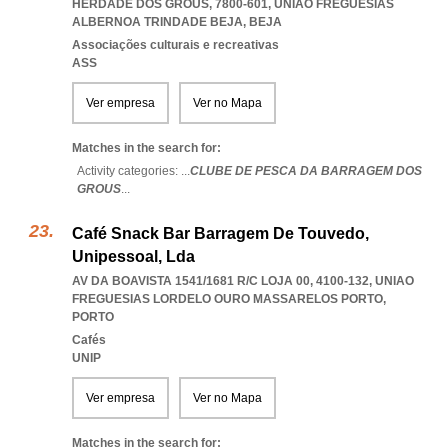
HERDADE DOS GROUS, 7800-601
,
UNIAO FREGUESIAS
ALBERNOA TRINDADE BEJA
,
BEJA
Associações culturais e recreativas
ASS
Ver empresa
Ver no Mapa
Matches in the search for:
Activity categories: ...
CLUBE DE PESCA DA BARRAGEM DOS
GROUS
...
Café Snack Bar Barragem De Touvedo,
Unipessoal, Lda
AV DA BOAVISTA 1541/1681 R/C LOJA 00, 4100-132
,
UNIAO
FREGUESIAS LORDELO OURO MASSARELOS PORTO
,
PORTO
Cafés
UNIP
Ver empresa
Ver no Mapa
Matches in the search for: