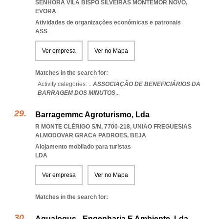
SENHORA VILA BISPO SILVEIRAS MONTEMOR NOVO
,
EVORA
Atividades de organizações económicas e patronais
ASS
Ver empresa
Ver no Mapa
Matches in the search for:
Activity categories: ...
ASSOCIAÇÃO DE BENEFICIÁRIOS DA
BARRAGEM DOS MINUTOS
...
Barragemmc Agroturismo, Lda
R MONTE CLÉRIGO S/N, 7700-218
,
UNIAO FREGUESIAS
ALMODOVAR GRACA PADROES
,
BEJA
Alojamento mobilado para turistas
LDA
Ver empresa
Ver no Mapa
Matches in the search for:
Aqualogus - Engenharia E Ambiente, Lda