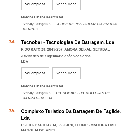
Ver empresa
Ver no Mapa
Matches in the search for:
Activity categories: ...
CLUBE DE PESCA BARRAGEM DAS
MERCES
...
Tecnobar - Tecnologias De Barragem, Lda
R DO RATO 28, 2845-257
,
AMORA SEIXAL
,
SETUBAL
Atividades de engenharia e técnicas afins
LDA
Ver empresa
Ver no Mapa
Matches in the search for:
Activity categories: ...
TECNOBAR - TECNOLOGIAS DE
BARRAGEM,
LDA
...
Complexo Turistico Da Barragem De Fagilde,
Lda
EST DA BARRAGEM, 3530-070
,
FORNOS MACEIRA DAO
MANGUALDE
,
VISEU