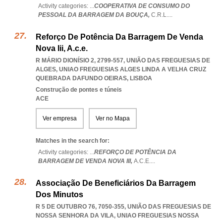
Activity categories: ...
COOPERATIVA DE CONSUMO DO
PESSOAL DA BARRAGEM DA BOUÇA,
C.R.L.
...
Reforço De Potência Da Barragem De Venda
Nova Iii, A.c.e.
R MÁRIO DIONÍSIO 2, 2799-557, UNIÃO DAS FREGUESIAS DE
ALGES
,
UNIAO FREGUESIAS ALGES LINDA A VELHA CRUZ
QUEBRADA DAFUNDO OEIRAS
,
LISBOA
Construção de pontes e túneis
ACE
Ver empresa
Ver no Mapa
Matches in the search for:
Activity categories: ...
REFORÇO DE POTÊNCIA DA
BARRAGEM DE VENDA NOVA III,
A.C.E.
...
Associação De Beneficiários Da Barragem
Dos Minutos
R 5 DE OUTUBRO 76, 7050-355, UNIÃO DAS FREGUESIAS DE
NOSSA SENHORA DA VILA
,
UNIAO FREGUESIAS NOSSA