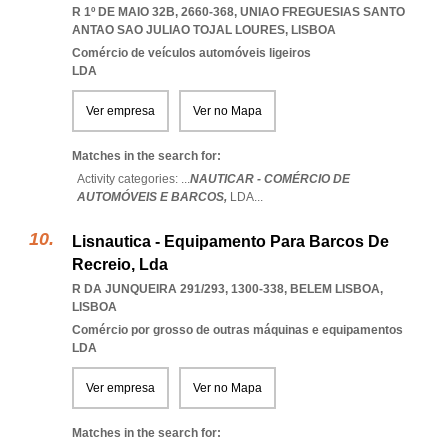
R 1º DE MAIO 32B, 2660-368
,
UNIAO FREGUESIAS SANTO
ANTAO SAO JULIAO TOJAL LOURES
,
LISBOA
Comércio de veículos automóveis ligeiros
LDA
Ver empresa
Ver no Mapa
Matches in the search for:
Activity categories: ...
NAUTICAR - COMÉRCIO DE
AUTOMÓVEIS E BARCOS,
LDA
...
Lisnautica - Equipamento Para Barcos De
Recreio, Lda
R DA JUNQUEIRA 291/293, 1300-338
,
BELEM LISBOA
,
LISBOA
Comércio por grosso de outras máquinas e equipamentos
LDA
Ver empresa
Ver no Mapa
Matches in the search for: