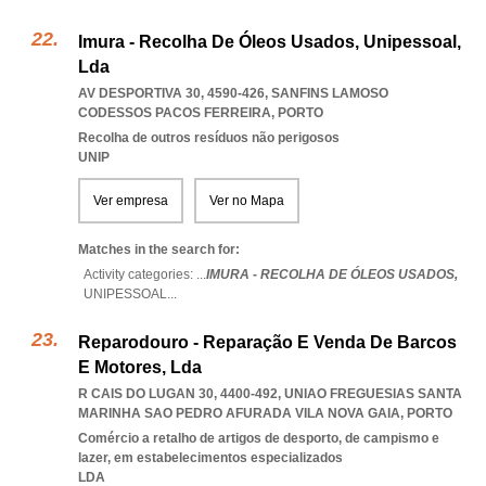
Imura - Recolha De Óleos Usados, Unipessoal,
Lda
AV DESPORTIVA 30, 4590-426
,
SANFINS LAMOSO
CODESSOS PACOS FERREIRA
,
PORTO
Recolha de outros resíduos não perigosos
UNIP
Ver empresa
Ver no Mapa
Matches in the search for:
Activity categories: ...
IMURA - RECOLHA DE ÓLEOS USADOS,
UNIPESSOAL
...
Reparodouro - Reparação E Venda De Barcos
E Motores, Lda
R CAIS DO LUGAN 30, 4400-492
,
UNIAO FREGUESIAS SANTA
MARINHA SAO PEDRO AFURADA VILA NOVA GAIA
,
PORTO
Comércio a retalho de artigos de desporto, de campismo e
lazer, em estabelecimentos especializados
LDA