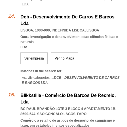
LDA
...
Dcb - Desenvolvimento De Carros E Barcos
Lda
LISBOA, 1000-000
,
INDEFINIDA LISBOA
,
LISBOA
Outra investigação e desenvolvimento das ciências físicas e
naturais
LDA
Ver empresa
Ver no Mapa
Matches in the search for:
Activity categories: ...
DCB - DESENVOLVIMENTO DE CARROS
E BARCOS LDA
...
Blikkstille - Comércio De Barcos De Recreio,
Lda
BC RAÚL BRANDÃO LOTE 3 BLOCO 4 APARTAMENTO 1B,
8600-544
,
SAO GONCALO LAGOS
,
FARO
Comércio a retalho de artigos de desporto, de campismo e
lazer, em estabelecimentos especializados