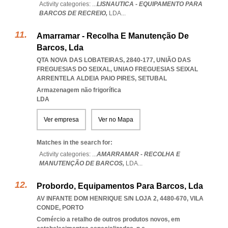
Activity categories: ...
LISNAUTICA - EQUIPAMENTO PARA
BARCOS DE RECREIO,
LDA
...
Amarramar - Recolha E Manutenção De
Barcos, Lda
QTA NOVA DAS LOBATEIRAS, 2840-177, UNIÃO DAS
FREGUESIAS DO SEIXAL
,
UNIAO FREGUESIAS SEIXAL
ARRENTELA ALDEIA PAIO PIRES
,
SETUBAL
Armazenagem não frigorífica
LDA
Ver empresa
Ver no Mapa
Matches in the search for:
Activity categories: ...
AMARRAMAR - RECOLHA E
MANUTENÇÃO DE BARCOS,
LDA
...
Probordo, Equipamentos Para Barcos, Lda
AV INFANTE DOM HENRIQUE S/N LOJA 2, 4480-670
,
VILA
CONDE
,
PORTO
Comércio a retalho de outros produtos novos, em