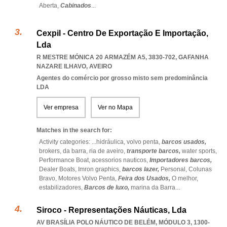
Aberta,
Cabinados
...
Cexpil - Centro De Exportação E Importação,
Lda
R MESTRE MÓNICA 20 ARMAZÉM A5, 3830-702
,
GAFANHA
NAZARE ILHAVO
,
AVEIRO
Agentes do comércio por grosso misto sem predominância
LDA
Ver empresa
Ver no Mapa
Matches in the search for:
Activity categories: ...
hidráulica,
volvo penta,
barcos usados,
brokers,
da barra,
ria de aveiro,
transporte barcos,
water sports,
Performance Boat,
acessorios nauticos,
Importadores barcos,
Dealer Boats,
Imron graphics,
barcos lazer,
Personal,
Colunas
Bravo,
Motores Volvo Penta,
Feira dos Usados,
O melhor,
estabilizadores,
Barcos de luxo,
marina da Barra
...
Siroco - Representações Náuticas, Lda
AV BRASÍLIA POLO NÁUTICO DE BELÉM, MÓDULO 3, 1300-