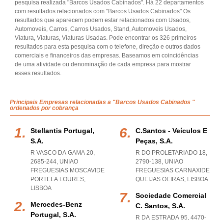
pesquisa realizada "Barcos Usados Cabinados". Há 22 departamentos
com resultados relacionados com "Barcos Usados Cabinados".Os
resultados que aparecem podem estar relacionados com Usados,
Automoveis, Carros, Carros Usados, Stand, Automoveis Usados,
Viatura, Viaturas, Viaturas Usadas. Pode encontrar os 326 primeiros
resultados para esta pesquisa com o telefone, direção e outros dados
comerciais e financeiros das empresas. Baseamos em coincidências
de uma atividade ou denominação de cada empresa para mostrar
esses resultados.
Principais Empresas relacionadas a "Barcos Usados Cabinados "
ordenados por cobrança
Stellantis Portugal,
C.santos - Veículos E
S.a.
Peças, S.a.
R VASCO DA GAMA 20,
R DO PROLETARIADO 18,
2685-244
,
UNIAO
2790-138
,
UNIAO
FREGUESIAS MOSCAVIDE
FREGUESIAS CARNAXIDE
PORTELA LOURES
,
QUEIJAS OEIRAS
,
LISBOA
LISBOA
Sociedade Comercial
Mercedes-Benz
C. Santos, S.a.
Portugal, S.a.
R DA ESTRADA 95, 4470-