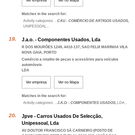
Ver empresa
Ver no Mapa
Matches in the search for:
Activity categories: ...
CAU - COMÉRCIO DE ARTIGOS USADOS,
UNIPESSOAL
...
J.a.o. - Componentes Usados, Lda
R DOS MOURÕES 1249, 4410-137
,
SAO FELIX MARINHA VILA
NOVA GAIA
,
PORTO
Comércio a retalho de peças e acessórios para veículos
automóveis
LDA
Ver empresa
Ver no Mapa
Matches in the search for:
Activity categories: ...
J.A.O. - COMPONENTES USADOS,
LDA
...
Jpve - Carros Usados De Selecção,
Unipessoal, Lda
AV DOUTOR FRANCISCO SÁ CARNEIRO (POSTO DE