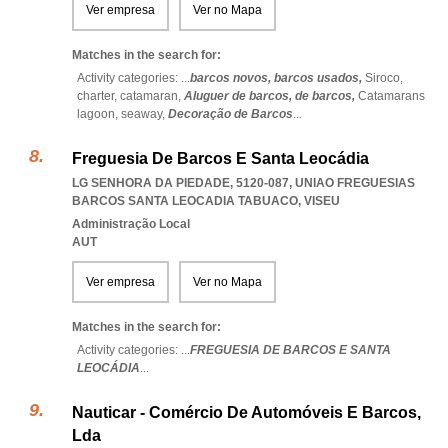
Ver empresa
Ver no Mapa
Matches in the search for:
Activity categories: ...
barcos novos,
barcos usados,
Siroco,
charter,
catamaran,
Aluguer de barcos,
de barcos,
Catamarans
lagoon,
seaway,
Decoração de Barcos
...
Freguesia De Barcos E Santa Leocádia
LG SENHORA DA PIEDADE, 5120-087
,
UNIAO FREGUESIAS
BARCOS SANTA LEOCADIA TABUACO
,
VISEU
Administração Local
AUT
Ver empresa
Ver no Mapa
Matches in the search for:
Activity categories: ...
FREGUESIA DE BARCOS E SANTA
LEOCÁDIA
...
Nauticar - Comércio De Automóveis E Barcos,
Lda