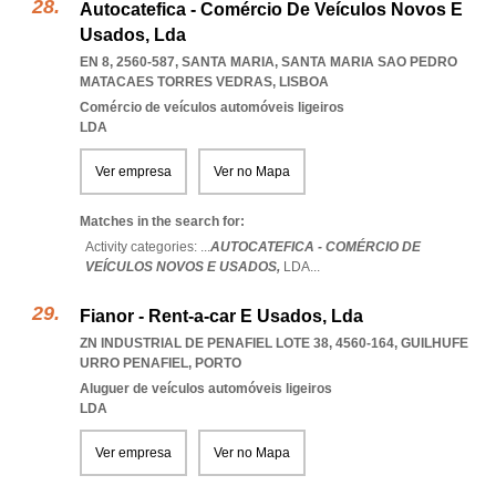
Autocatefica - Comércio De Veículos Novos E
Usados, Lda
EN 8, 2560-587, SANTA MARIA
,
SANTA MARIA SAO PEDRO
MATACAES TORRES VEDRAS
,
LISBOA
Comércio de veículos automóveis ligeiros
LDA
Ver empresa
Ver no Mapa
Matches in the search for:
Activity categories: ...
AUTOCATEFICA - COMÉRCIO DE
VEÍCULOS NOVOS E USADOS,
LDA
...
Fianor - Rent-a-car E Usados, Lda
ZN INDUSTRIAL DE PENAFIEL LOTE 38, 4560-164
,
GUILHUFE
URRO PENAFIEL
,
PORTO
Aluguer de veículos automóveis ligeiros
LDA
Ver empresa
Ver no Mapa