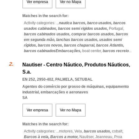
Ver empresa
Ver no Mapa
Matches in the search for:
Activity categories: ...
nautica barcos,
barco usados,
barcos
usados cabinados,
barcos semi rigidos usados,
Portugal,
barcos cabinados usados,
comprar barcos usados,
barcos
em segunda mão,
lanchas barcos usados,
usados semi
rígidos,
barcos novos,
barcos chaparral,
barcos Atlantis,
barcos cabinadosEmbarcações,
boat center,
barcos recreio
...
Nautiser - Centro Náutico, Produtos Náuticos,
S.a.
EN 252, 2950-402
,
PALMELA
,
SETUBAL
Agentes do comércio por grosso de máquinas, equipamento
industrial, embarcações e aeronaves
SA
Ver empresa
Ver no Mapa
Matches in the search for:
Activity categories: ...
motores,
Vela,
barcos usados,
cobalt,
Barcos à vela,
Barcos a motor,
Nautiser,
Jeanneau,
Proa