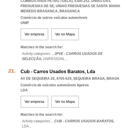
COMBUSTIVEIS PETRO TUELA), 5300-252, UNIÃO DAS
FREGUESIAS DE SE
,
UNIAO FREGUESIAS SE SANTA MARIA
MEIXEDO BRAGANCA
,
BRAGANCA
Comércio de outros veículos automóveis
UNIP
Ver empresa
Ver no Mapa
Matches in the search for:
Activity categories: ...
JPVE - CARROS USADOS DE
SELECÇÃO,
UNIPESSOAL
...
Cub - Carros Usados Baratos, Lda
AV DE SEQUEIRA 20, 4705-629
,
SEQUEIRA BRAGA
,
BRAGA
Comércio de veículos automóveis ligeiros
LDA
Ver empresa
Ver no Mapa
Matches in the search for:
Activity categories: ...
CUB - CARROS USADOS BARATOS,
LDA
...