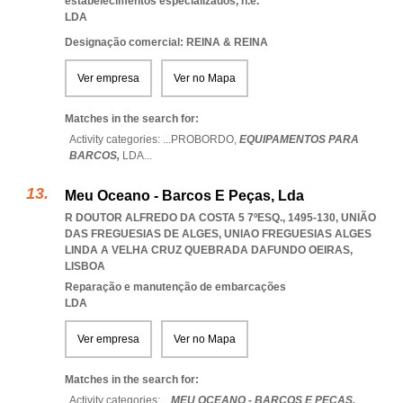
estabelecimentos especializados, n.e.
LDA
Designação comercial: REINA & REINA
Ver empresa
Ver no Mapa
Matches in the search for:
Activity categories: ...
PROBORDO,
EQUIPAMENTOS PARA
BARCOS,
LDA
...
Meu Oceano - Barcos E Peças, Lda
R DOUTOR ALFREDO DA COSTA 5 7ºESQ., 1495-130, UNIÃO
DAS FREGUESIAS DE ALGES
,
UNIAO FREGUESIAS ALGES
LINDA A VELHA CRUZ QUEBRADA DAFUNDO OEIRAS
,
LISBOA
Reparação e manutenção de embarcações
LDA
Ver empresa
Ver no Mapa
Matches in the search for:
Activity categories: ...
MEU OCEANO - BARCOS E PEÇAS,