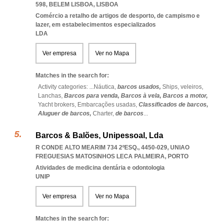
598
,
BELEM LISBOA
,
LISBOA
Comércio a retalho de artigos de desporto, de campismo e
lazer, em estabelecimentos especializados
LDA
Ver empresa
Ver no Mapa
Matches in the search for:
Activity categories: ...
Náutica,
barcos usados,
Ships,
veleiros,
Lanchas,
Barcos para venda,
Barcos à vela,
Barcos a motor,
Yacht brokers,
Embarcações usadas,
Classificados de barcos,
Aluguer de barcos,
Charter,
de barcos
...
Barcos & Balões, Unipessoal, Lda
R CONDE ALTO MEARIM 734 2ºESQ., 4450-029
,
UNIAO
FREGUESIAS MATOSINHOS LECA PALMEIRA
,
PORTO
Atividades de medicina dentária e odontologia
UNIP
Ver empresa
Ver no Mapa
Matches in the search for: