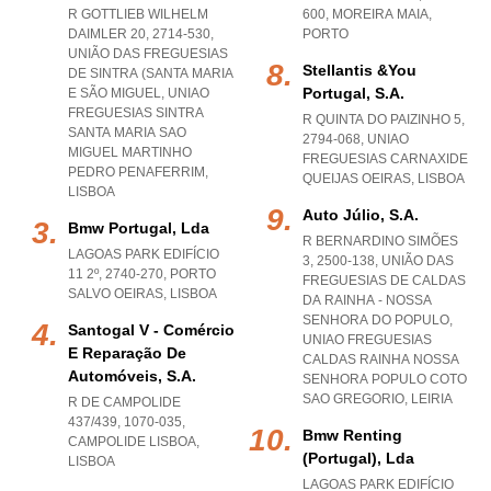
R GOTTLIEB WILHELM
600
,
MOREIRA MAIA
,
DAIMLER 20, 2714-530,
PORTO
UNIÃO DAS FREGUESIAS
Stellantis &you
DE SINTRA (SANTA MARIA
Portugal, S.a.
E SÃO MIGUEL
,
UNIAO
FREGUESIAS SINTRA
R QUINTA DO PAIZINHO 5,
SANTA MARIA SAO
2794-068
,
UNIAO
MIGUEL MARTINHO
FREGUESIAS CARNAXIDE
PEDRO PENAFERRIM
,
QUEIJAS OEIRAS
,
LISBOA
LISBOA
Auto Júlio, S.a.
Bmw Portugal, Lda
R BERNARDINO SIMÕES
LAGOAS PARK EDIFÍCIO
3, 2500-138, UNIÃO DAS
11 2º, 2740-270
,
PORTO
FREGUESIAS DE CALDAS
SALVO OEIRAS
,
LISBOA
DA RAINHA - NOSSA
SENHORA DO POPULO
,
Santogal V - Comércio
UNIAO FREGUESIAS
E Reparação De
CALDAS RAINHA NOSSA
Automóveis, S.a.
SENHORA POPULO COTO
SAO GREGORIO
,
LEIRIA
R DE CAMPOLIDE
437/439, 1070-035
,
Bmw Renting
CAMPOLIDE LISBOA
,
(portugal), Lda
LISBOA
LAGOAS PARK EDIFÍCIO