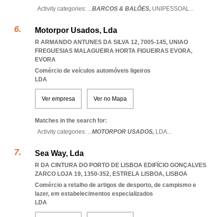
Activity categories: ...
BARCOS & BALÕES,
UNIPESSOAL
...
Motorpor Usados, Lda
R ARMANDO ANTUNES DA SILVA 12, 7005-145
,
UNIAO
FREGUESIAS MALAGUEIRA HORTA FIGUEIRAS EVORA
,
EVORA
Comércio de veículos automóveis ligeiros
LDA
Ver empresa
Ver no Mapa
Matches in the search for:
Activity categories: ...
MOTORPOR USADOS,
LDA
...
Sea Way, Lda
R DA CINTURA DO PORTO DE LISBOA EDIFÍCIO GONÇALVES
ZARCO LOJA 19, 1350-352
,
ESTRELA LISBOA
,
LISBOA
Comércio a retalho de artigos de desporto, de campismo e
lazer, em estabelecimentos especializados
LDA