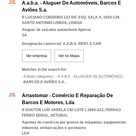
A.a.b.a. - Aluguer De Automóveis, Barcos E
Aviões S.a.
R LUCIANO CORDEIRO 123 R/C ESQ. SALA A, 1050-139
,
SANTO ANTONIO LISBOA
,
LISBOA
Aluguer de veículos automóveis ligeiros
SA
Designação comercial: A.A.B.A. RENT A CAR
Ver empresa
Ver no Mapa
Matches in the search for:
Activity categories: ...
A.A.B.A. - ALUGUER DE AUTOMÓVEIS,
BARCOS E AVIÕES S.A.
...
Arrastomar - Comércio E Reparação De
Barcos E Motores, Lda
R DOUTOR LUÍS VARELA CID LOTE I, 2865-022
,
FERNAO
FERRO SEIXAL
,
SETUBAL
Agentes do comércio por grosso de máquinas, equipamento
industrial, embarcações e aeronaves
LDA