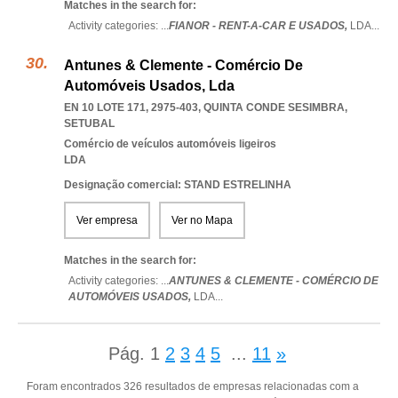
Matches in the search for:
Activity categories: ...
FIANOR - RENT-A-CAR E USADOS,
LDA
...
Antunes & Clemente - Comércio De
Automóveis Usados, Lda
EN 10 LOTE 171, 2975-403
,
QUINTA CONDE SESIMBRA
,
SETUBAL
Comércio de veículos automóveis ligeiros
LDA
Designação comercial: STAND ESTRELINHA
Ver empresa
Ver no Mapa
Matches in the search for:
Activity categories: ...
ANTUNES & CLEMENTE - COMÉRCIO DE
AUTOMÓVEIS USADOS,
LDA
...
Pág.
1
2
3
4
5
...
11
»
Foram encontrados 326 resultados de empresas relacionadas com a