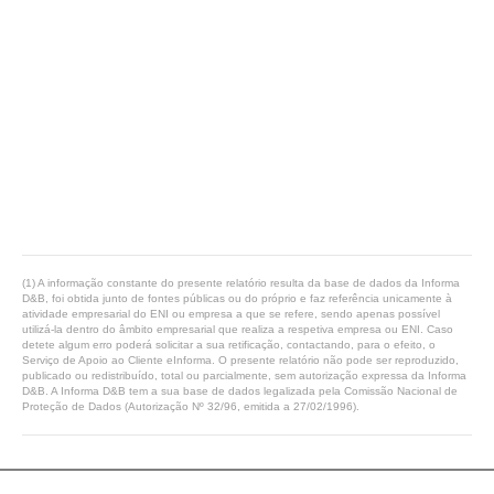
(1) A informação constante do presente relatório resulta da base de dados da Informa
D&B, foi obtida junto de fontes públicas ou do próprio e faz referência unicamente à
atividade empresarial do ENI ou empresa a que se refere, sendo apenas possível
utilizá-la dentro do âmbito empresarial que realiza a respetiva empresa ou ENI. Caso
detete algum erro poderá solicitar a sua retificação, contactando, para o efeito, o
Serviço de Apoio ao Cliente eInforma. O presente relatório não pode ser reproduzido,
publicado ou redistribuído, total ou parcialmente, sem autorização expressa da Informa
D&B. A Informa D&B tem a sua base de dados legalizada pela Comissão Nacional de
Proteção de Dados (Autorização Nº 32/96, emitida a 27/02/1996).