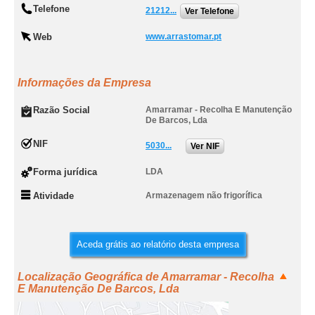
Telefone
21212...
Ver Telefone
Web
www.arrastomar.pt
Informações da Empresa
Razão Social
Amarramar - Recolha E Manutenção
De Barcos, Lda
NIF
5030...
Ver NIF
Forma jurídica
LDA
Atividade
Armazenagem não frigorífica
Aceda grátis ao relatório desta empresa
Localização Geográfica de Amarramar - Recolha
E Manutenção De Barcos, Lda