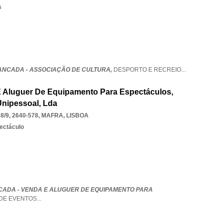
s
ANCADA - ASSOCIAÇÃO DE CULTURA,
DESPORTO E RECREIO
...
E Aluguer De Equipamento Para Espectáculos,
Unipessoal, Lda
/9, 2640-578
,
MAFRA
,
LISBOA
pectáculo
CADA - VENDA E ALUGUER DE EQUIPAMENTO PARA
DE EVENTOS
...