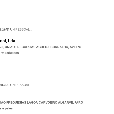
BLIME,
UNIPESSOAL
...
oal, Lda
26
,
UNIAO FREGUESIAS AGUEDA BORRALHA
,
AVEIRO
armacêuticos
IDOSA,
UNIPESSOAL
...
IAO FREGUESIAS LAGOA CARVOEIRO ALGARVE
,
FARO
s e peles