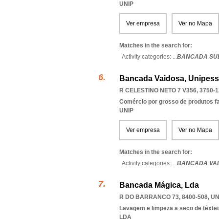
UNIP
Ver empresa
Ver no Mapa
Matches in the search for:
Activity categories: ...
BANCADA SU
Bancada Vaidosa, Unipess
R CELESTINO NETO 7 V356, 3750-1
Comércio por grosso de produtos f
UNIP
Ver empresa
Ver no Mapa
Matches in the search for:
Activity categories: ...
BANCADA VA
Bancada Mágica, Lda
R DO BARRANCO 73, 8400-508
,
UN
Lavagem e limpeza a seco de têxtei
LDA