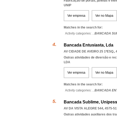
Fabricação de portas, janelas e el
UNIP
Ver empresa
Ver no Mapa
Matches in the search for:
Activity categories: ...
BANCADA SU
Bancada Entusiasta, Lda
AV CIDADE DE AVEIRO 25 1ºESQ., 
Outras atividades de diversão e recr
LDA
Ver empresa
Ver no Mapa
Matches in the search for:
Activity categories: ...
BANCADA ENT
Bancada Sublime, Unipess
AV DA VISTA ALEGRE 544, 4575-51
Outras atividades auxiliares dos tr