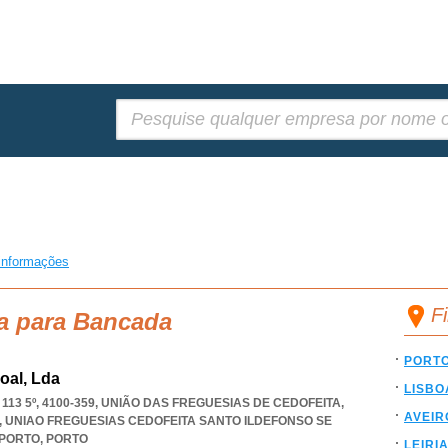
Pesquisar:
informações
F
ca para Bancada
PORT
oal, Lda
LISBO
3 5º, 4100-359, UNIÃO DAS FREGUESIAS DE CEDOFEITA,
AVEIR
,
UNIAO FREGUESIAS CEDOFEITA SANTO ILDEFONSO SE
 PORTO
,
PORTO
LEIRI