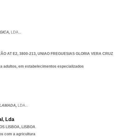
GICA,
LDA
...
ÃO AT E2, 3800-213
,
UNIAO FREGUESIAS GLORIA VERA CRUZ
ra adultos, em estabelecimentos especializados
LAMADA,
LDA
...
l, Lda
OS LISBOA
,
LISBOA
os com a agricultura