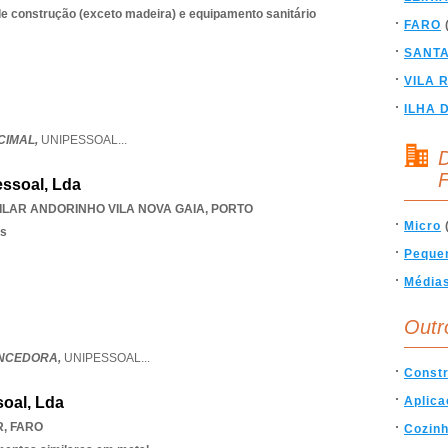
e construção (exceto madeira) e equipamento sanitário
FARO
SANT
VILA 
ILHA 
CIMAL,
UNIPESSOAL
...
D
F
ssoal, Lda
ILAR ANDORINHO VILA NOVA GAIA
,
PORTO
Micro
os
Peque
Média
Outr
NCEDORA,
UNIPESSOAL
...
Const
oal, Lda
Aplic
R
,
FARO
Cozin