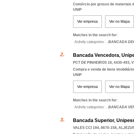
Comércio por grosso de materiais d
UNIP
Ver empresa
Ver no Mapa
Matches in the search for:
Activity categories: ...
BANCADA DE
Bancada Vencedora, Unipe
PCT DE PINHEIROS 16, 4430-493
,
V
Compra e venda de bens imobiliári
UNIP
Ver empresa
Ver no Mapa
Matches in the search for:
Activity categories: ...
BANCADA VE
Bancada Superior, Unipess
VALES CCI 194, 8670-158
,
ALJEZU