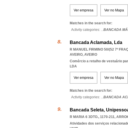
Ver empresa
Ver no Mapa
Matches in the search for:
Activity categories: ...
BANCADA MÁ
Bancada Aclamada, Lda
R MANUEL FIRMINO 50/(52 7º FRAÇ
AVEIRO
,
AVEIRO
Comércio a retalho de vestuário pa
LDA
Ver empresa
Ver no Mapa
Matches in the search for:
Activity categories: ...
BANCADA AC
Bancada Seleta, Unipessoa
R MARIA 6 3DTO., 1170-211
,
ARROI
Atividades dos serviços relacionad