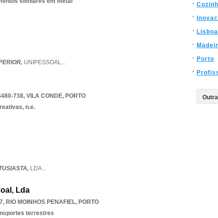
ementos similares em metal
Cozin
Inova
Lisboa
Madei
Porto
PERIOR,
UNIPESSOAL
...
Profis
4480-738
,
VILA CONDE
,
PORTO
eativas, n.e.
USIASTA,
LDA
...
oal, Lda
7
,
RIO MOINHOS PENAFIEL
,
PORTO
ansportes terrestres