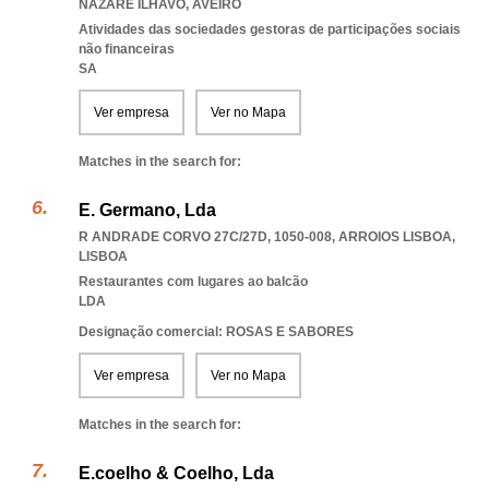
NAZARE ILHAVO
,
AVEIRO
Atividades das sociedades gestoras de participações sociais
não financeiras
SA
Ver empresa
Ver no Mapa
Matches in the search for:
E. Germano, Lda
R ANDRADE CORVO 27C/27D, 1050-008
,
ARROIOS LISBOA
,
LISBOA
Restaurantes com lugares ao balcão
LDA
Designação comercial: ROSAS E SABORES
Ver empresa
Ver no Mapa
Matches in the search for:
E.coelho & Coelho, Lda