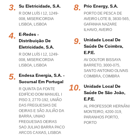
Su Eletricidade, S.a.
Prio Energy, S.a.
R DOM LUÍS I 12, 1249-
PORTO DE PESCA DE
008
,
MISERICORDIA
AVEIRO LOTE B, 3830-565
,
LISBOA
,
LISBOA
GAFANHA NAZARE
ILHAVO
,
AVEIRO
E-Redes -
Unidade Local De
Distribuição De
Saúde De Coimbra,
Eletricidade, S.a.
E.p.e.
R DOM LUÍS I 12, 1249-
008
,
MISERICORDIA
AV DOUTOR BISSAYA
LISBOA
,
LISBOA
BARRETO, 3000-075
,
SANTO ANTONIO OLIVAIS
Endesa Energia, S.a. -
COIMBRA
,
COIMBRA
Sucursal Em Portugal
Unidade Local De
R QUINTA DA FONTE
Saúde De São João,
EDIFÍCIO DOM MANUEL I
E.p.e.
PISO 3, 2770-192, UNIÃO
DAS FREGUESIAS DE
AL PROFESSOR HERNÂNI
OEIRAS E SÃO JULIÃO DA
MONTEIRO, 4200-319
,
BARRA
,
UNIAO
PARANHOS PORTO
,
FREGUESIAS OEIRAS
PORTO
SAO JULIAO BARRA PACO
ARCOS CAXIAS
,
LISBOA