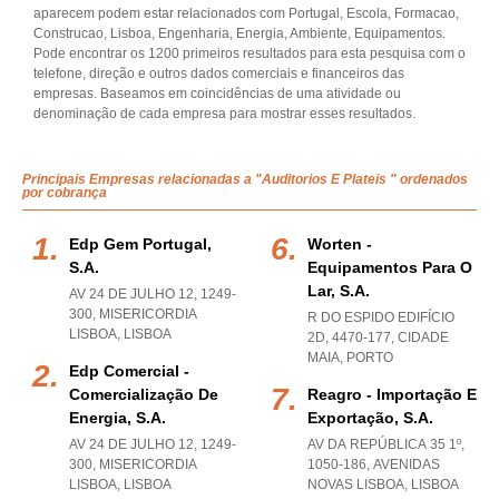
aparecem podem estar relacionados com Portugal, Escola, Formacao,
Construcao, Lisboa, Engenharia, Energia, Ambiente, Equipamentos.
Pode encontrar os 1200 primeiros resultados para esta pesquisa com o
telefone, direção e outros dados comerciais e financeiros das
empresas. Baseamos em coincidências de uma atividade ou
denominação de cada empresa para mostrar esses resultados.
Principais Empresas relacionadas a "Auditorios E Plateis " ordenados
por cobrança
Edp Gem Portugal,
Worten -
S.a.
Equipamentos Para O
Lar, S.a.
AV 24 DE JULHO 12, 1249-
300
,
MISERICORDIA
R DO ESPIDO EDIFÍCIO
LISBOA
,
LISBOA
2D, 4470-177
,
CIDADE
MAIA
,
PORTO
Edp Comercial -
Comercialização De
Reagro - Importação E
Energia, S.a.
Exportação, S.a.
AV 24 DE JULHO 12, 1249-
AV DA REPÚBLICA 35 1º,
300
,
MISERICORDIA
1050-186
,
AVENIDAS
LISBOA
,
LISBOA
NOVAS LISBOA
,
LISBOA