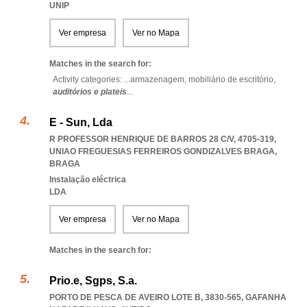
UNIP
Ver empresa
Ver no Mapa
Matches in the search for:
Activity categories: ...
armazenagem,
mobiliário de escritório,
auditórios e plateis
...
E - Sun, Lda
R PROFESSOR HENRIQUE DE BARROS 28 C/V, 4705-319
,
UNIAO FREGUESIAS FERREIROS GONDIZALVES BRAGA
,
BRAGA
Instalação eléctrica
LDA
Ver empresa
Ver no Mapa
Matches in the search for:
Prio.e, Sgps, S.a.
PORTO DE PESCA DE AVEIRO LOTE B, 3830-565
,
GAFANHA