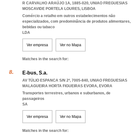
R CARVALHO ARAÚJO 1A, 1885-020
,
UNIAO FREGUESIAS
MOSCAVIDE PORTELA LOURES
,
LISBOA
Comércio a retalho em outros estabelecimentos não
especializados, com predominância de produtos alimentares,
bebidas ou tabaco
LDA
Ver empresa
Ver no Mapa
Matches in the search for:
E-bus, S.a.
AV TÚLIO ESPANCA S/N 2º, 7005-840
,
UNIAO FREGUESIAS
MALAGUEIRA HORTA FIGUEIRAS EVORA
,
EVORA
Transportes terrestres, urbanos e suburbanos, de
passageiros
SA
Ver empresa
Ver no Mapa
Matches in the search for: