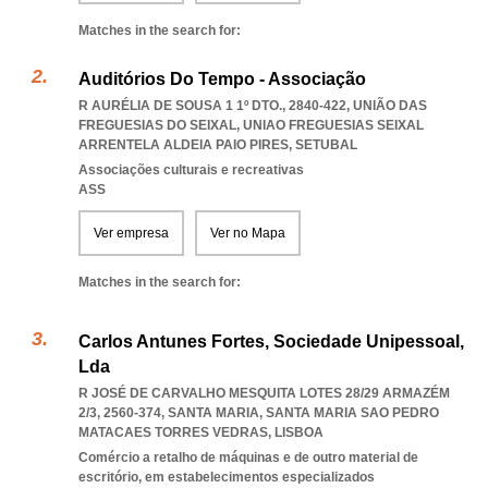
Matches in the search for:
Auditórios Do Tempo - Associação
R AURÉLIA DE SOUSA 1 1º DTO., 2840-422, UNIÃO DAS
FREGUESIAS DO SEIXAL
,
UNIAO FREGUESIAS SEIXAL
ARRENTELA ALDEIA PAIO PIRES
,
SETUBAL
Associações culturais e recreativas
ASS
Ver empresa
Ver no Mapa
Matches in the search for:
Carlos Antunes Fortes, Sociedade Unipessoal,
Lda
R JOSÉ DE CARVALHO MESQUITA LOTES 28/29 ARMAZÉM
2/3, 2560-374, SANTA MARIA
,
SANTA MARIA SAO PEDRO
MATACAES TORRES VEDRAS
,
LISBOA
Comércio a retalho de máquinas e de outro material de
escritório, em estabelecimentos especializados