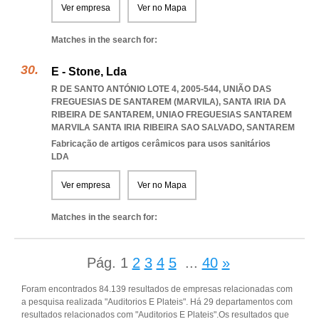
Ver empresa
Ver no Mapa
Matches in the search for:
E - Stone, Lda
R DE SANTO ANTÓNIO LOTE 4, 2005-544, UNIÃO DAS
FREGUESIAS DE SANTAREM (MARVILA), SANTA IRIA DA
RIBEIRA DE SANTAREM
,
UNIAO FREGUESIAS SANTAREM
MARVILA SANTA IRIA RIBEIRA SAO SALVADO
,
SANTAREM
Fabricação de artigos cerâmicos para usos sanitários
LDA
Ver empresa
Ver no Mapa
Matches in the search for:
Pág.
1
2
3
4
5
...
40
»
Foram encontrados 84.139 resultados de empresas relacionadas com
a pesquisa realizada "Auditorios E Plateis". Há 29 departamentos com
resultados relacionados com "Auditorios E Plateis".Os resultados que