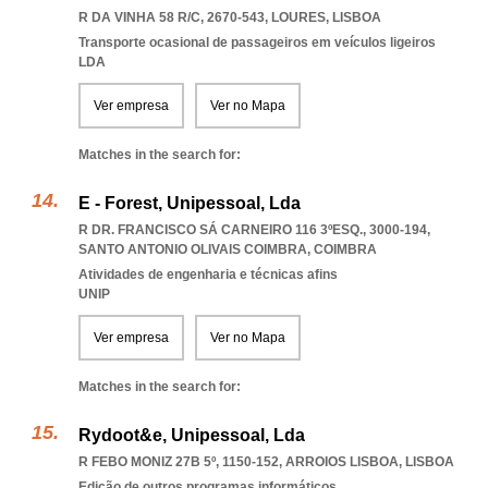
R DA VINHA 58 R/C, 2670-543
,
LOURES
,
LISBOA
Transporte ocasional de passageiros em veículos ligeiros
LDA
Ver empresa
Ver no Mapa
Matches in the search for:
E - Forest, Unipessoal, Lda
R DR. FRANCISCO SÁ CARNEIRO 116 3ºESQ., 3000-194
,
SANTO ANTONIO OLIVAIS COIMBRA
,
COIMBRA
Atividades de engenharia e técnicas afins
UNIP
Ver empresa
Ver no Mapa
Matches in the search for:
Rydoot&e, Unipessoal, Lda
R FEBO MONIZ 27B 5º, 1150-152
,
ARROIOS LISBOA
,
LISBOA
Edição de outros programas informáticos