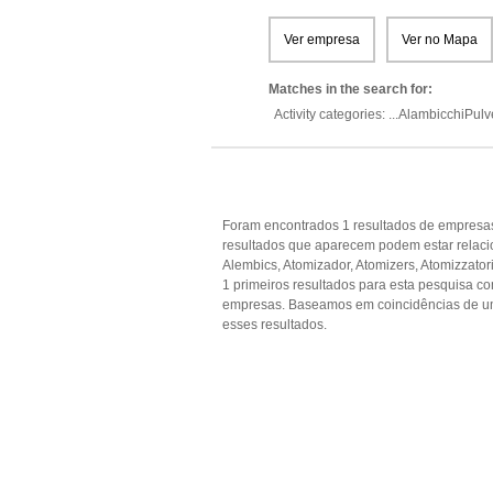
Ver empresa
Ver no Mapa
Matches in the search for:
Activity categories: ...
AlambicchiPulv
Foram encontrados 1 resultados de empresas
resultados que aparecem podem estar relaci
Alembics, Atomizador, Atomizers, Atomizzatori
1 primeiros resultados para esta pesquisa co
empresas. Baseamos em coincidências de u
esses resultados.