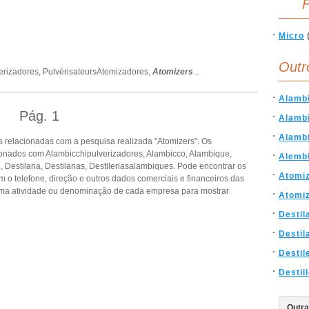
F
Micro
Outr
erizadores,
PulvérisateursAtomizadores,
Atomizers
...
Alambi
Pág.
1
Alamb
Alamb
 relacionadas com a pesquisa realizada "Atomizers". Os
onados com Alambicchipulverizadores, Alambicco, Alambique,
Alemb
, Destilaria, Destilarias, Destileriasalambiques. Pode encontrar os
Atomi
m o telefone, direção e outros dados comerciais e financeiros das
ma atividade ou denominação de cada empresa para mostrar
Atomiz
Destil
Destil
Destil
Destil