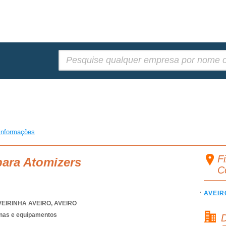
Pesquisar:
informações
Fi
para Atomizers
C
AVEIR
VEIRINHA AVEIRO
,
AVEIRO
nas e equipamentos
D