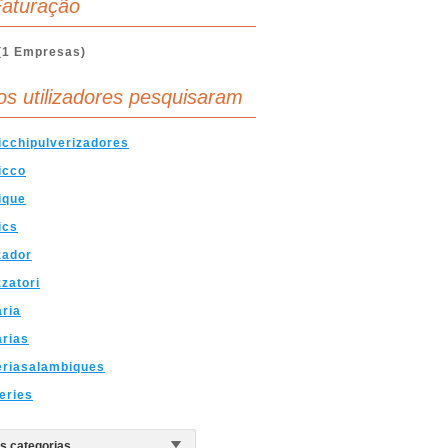
aturação
(1 Empresas)
os utilizadores pesquisaram
cchipulverizadores
icco
ique
ics
zador
zatori
aria
arias
eriasalambiques
leries