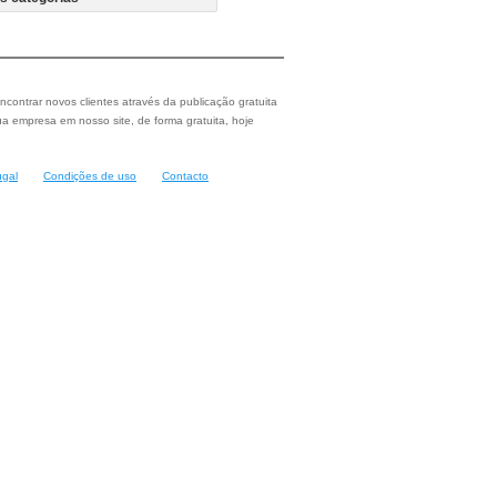
ncontrar novos clientes através da publicação gratuita
a empresa em nosso site, de forma gratuita, hoje
ugal
Condições de uso
Contacto