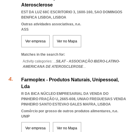
Aterosclerose
EST DA LUZ 68C ESCRITORIO 3, 1600-160
,
SAO DOMINGOS
BENFICA LISBOA
,
LISBOA
Outras atividades associativas, n.e.
ASS
Ver empresa
Ver no Mapa
Matches in the search for:
Activity categories: ...
SILAT - ASSOCIAÇÃO IBERO-LATINO-
AMERICANA DE ATEROSCLEROSE
...
Farmoplex - Produtos Naturais, Unipessoal,
Lda
R DA BICA NÚCLEO EMPRESARIAL DA VENDA DO
PINHEIRO FRAÇÃO U, 2665-608
,
UNIAO FREGUESIAS VENDA
PINHEIRO SANTO ESTEVAO GALES MAFRA
,
LISBOA
Comércio por grosso de outros produtos alimentares, n.e.
UNIP
Ver empresa
Ver no Mapa