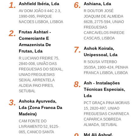
Ashfield Ibéria, Lda
Ashiana, Lda
AV DOM JOÃO II 44C 2.3,
R DOUTOR JOSÉ
1990-095
,
PARQUE
JOAQUIM DE ALMEIDA
NACOES LISBOA
,
LISBOA
662B, 2775-594
,
UNIAO
FREGUESIAS
Frutas Ashtari -
CARCAVELOS PAREDE
Comerciante E
CASCAIS
,
LISBOA
Armazenista De
Ashok Koirala,
Frutas, Lda
Unipessoal, Lda
R LUCIANO FREIRE 75,
R SOUSA VITERBO
2840-008, UNIÃO DAS
35/35A, 1900-424
,
PENHA
FREGUESIAS DO SEIXAL
,
FRANCA LISBOA
,
LISBOA
UNIAO FREGUESIAS
SEIXAL ARRENTELA
Ash - Instalações
ALDEIA PAIO PIRES
,
Técnicas Especiais,
SETUBAL
Lda
Ashoka Ayurveda,
PCT GRAÇA PINA MORAIS
Lda (zona Franca Da
15, 2820-497
,
UNIAO
Madeira)
FREGUESIAS CHARNECA
CAPARICA SOBREDA
CAM FONTE DO
ALMADA
,
SETUBAL
LIVRAMENTO 52, 9125-
065
,
CANICO SANTA
Md Ali Ashraf,