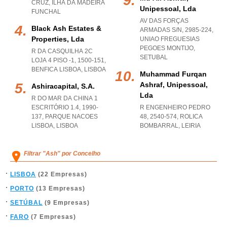
CRUZ
,
ILHA DA MADEIRA
Unipessoal, Lda
FUNCHAL
AV DAS FORÇAS
Black Ash Estates &
ARMADAS S/N, 2985-224
,
Properties, Lda
UNIAO FREGUESIAS
PEGOES MONTIJO
,
R DA CASQUILHA 2C
SETUBAL
LOJA 4 PISO -1, 1500-151
,
BENFICA LISBOA
,
LISBOA
Muhammad Furqan
Ashraf, Unipessoal,
Ashiracapital, S.a.
Lda
R DO MAR DA CHINA 1
ESCRITÓRIO 1.4, 1990-
R ENGENHEIRO PEDRO
137
,
PARQUE NACOES
48, 2540-574
,
ROLICA
LISBOA
,
LISBOA
BOMBARRAL
,
LEIRIA
Filtrar "Ash" por Concelho
LISBOA
(22 Empresas)
PORTO
(13 Empresas)
SETÚBAL
(9 Empresas)
FARO
(7 Empresas)