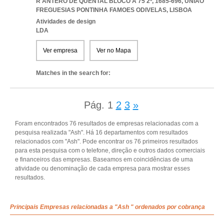
R ANTERO DE QUENTAL BLOCO A 75 2º, 1685-696
,
UNIAO
FREGUESIAS PONTINHA FAMOES ODIVELAS
,
LISBOA
Atividades de design
LDA
Ver empresa
Ver no Mapa
Matches in the search for:
Pág.
1
2
3
»
Foram encontrados 76 resultados de empresas relacionadas com a
pesquisa realizada "Ash". Há 16 departamentos com resultados
relacionados com "Ash". Pode encontrar os 76 primeiros resultados
para esta pesquisa com o telefone, direção e outros dados comerciais
e financeiros das empresas. Baseamos em coincidências de uma
atividade ou denominação de cada empresa para mostrar esses
resultados.
Principais Empresas relacionadas a "Ash " ordenados por cobrança