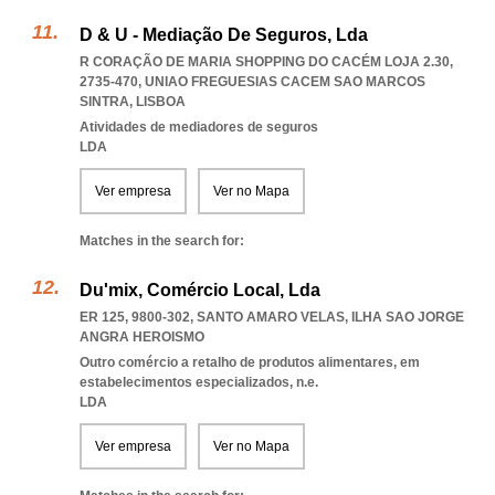
D & U - Mediação De Seguros, Lda
R CORAÇÃO DE MARIA SHOPPING DO CACÉM LOJA 2.30,
2735-470
,
UNIAO FREGUESIAS CACEM SAO MARCOS
SINTRA
,
LISBOA
Atividades de mediadores de seguros
LDA
Ver empresa
Ver no Mapa
Matches in the search for:
Du'mix, Comércio Local, Lda
ER 125, 9800-302
,
SANTO AMARO VELAS
,
ILHA SAO JORGE
ANGRA HEROISMO
Outro comércio a retalho de produtos alimentares, em
estabelecimentos especializados, n.e.
LDA
Ver empresa
Ver no Mapa