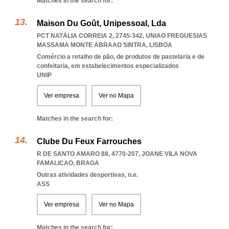
Matches in the search for:
Maison Du Goût, Unipessoal, Lda
PCT NATÁLIA CORREIA 2, 2745-342
,
UNIAO FREGUESIAS
MASSAMA MONTE ABRAAO SINTRA
,
LISBOA
Comércio a retalho de pão, de produtos de pastelaria e de
confeitaria, em estabelecimentos especializados
UNIP
Ver empresa
Ver no Mapa
Matches in the search for:
Clube Du Feux Farrouches
R DE SANTO AMARO 88, 4770-207
,
JOANE VILA NOVA
FAMALICAO
,
BRAGA
Outras atividades desportivas, n.e.
ASS
Ver empresa
Ver no Mapa
Matches in the search for: