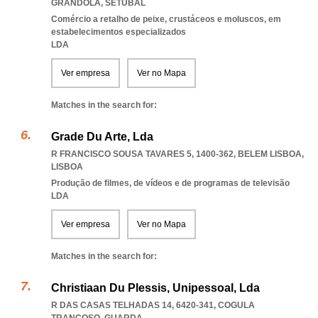
GRANDOLA
,
SETUBAL
Comércio a retalho de peixe, crustáceos e moluscos, em
estabelecimentos especializados
LDA
Ver empresa
Ver no Mapa
Matches in the search for:
Grade Du Arte, Lda
R FRANCISCO SOUSA TAVARES 5, 1400-362
,
BELEM LISBOA
,
LISBOA
Produção de filmes, de vídeos e de programas de televisão
LDA
Ver empresa
Ver no Mapa
Matches in the search for:
Christiaan Du Plessis, Unipessoal, Lda
R DAS CASAS TELHADAS 14, 6420-341
,
COGULA