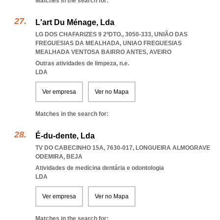
Matches in the search for:
L'art Du Ménage, Lda
LG DOS CHAFARIZES 9 2ºDTO., 3050-333, UNIÃO DAS
FREGUESIAS DA MEALHADA
,
UNIAO FREGUESIAS
MEALHADA VENTOSA BAIRRO ANTES
,
AVEIRO
Outras atividades de limpeza, n.e.
LDA
Ver empresa
Ver no Mapa
Matches in the search for:
É-du-dente, Lda
TV DO CABECINHO 15A, 7630-017
,
LONGUEIRA ALMOGRAVE
ODEMIRA
,
BEJA
Atividades de medicina dentária e odontologia
LDA
Ver empresa
Ver no Mapa
Matches in the search for: