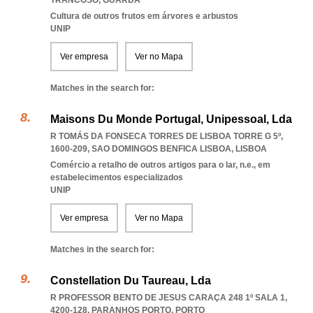
TRANCOSO
,
GUARDA
Cultura de outros frutos em árvores e arbustos
UNIP
Ver empresa
Ver no Mapa
Matches in the search for:
Maisons Du Monde Portugal, Unipessoal, Lda
R TOMÁS DA FONSECA TORRES DE LISBOA TORRE G 5º,
1600-209
,
SAO DOMINGOS BENFICA LISBOA
,
LISBOA
Comércio a retalho de outros artigos para o lar, n.e., em
estabelecimentos especializados
UNIP
Ver empresa
Ver no Mapa
Matches in the search for:
Constellation Du Taureau, Lda
R PROFESSOR BENTO DE JESUS CARAÇA 248 1º SALA 1,
4200-128
,
PARANHOS PORTO
,
PORTO