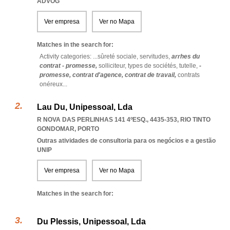
ADVOG
Ver empresa
Ver no Mapa
Matches in the search for:
Activity categories: ...
sûreté sociale,
servitudes,
arrhes du
contrat - promesse,
solliciteur,
types de sociétés,
tutelle,
-
promesse,
contrat d'agence,
contrat de travail,
contrats
onéreux
...
Lau Du, Unipessoal, Lda
R NOVA DAS PERLINHAS 141 4ºESQ., 4435-353
,
RIO TINTO
GONDOMAR
,
PORTO
Outras atividades de consultoria para os negócios e a gestão
UNIP
Ver empresa
Ver no Mapa
Matches in the search for:
Du Plessis, Unipessoal, Lda