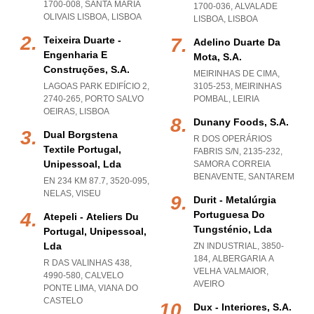
1700-008
,
SANTA MARIA
1700-036
,
ALVALADE
OLIVAIS LISBOA
,
LISBOA
LISBOA
,
LISBOA
Teixeira Duarte -
Adelino Duarte Da
Engenharia E
Mota, S.a.
Construções, S.a.
MEIRINHAS DE CIMA,
LAGOAS PARK EDIFÍCIO 2,
3105-253
,
MEIRINHAS
2740-265
,
PORTO SALVO
POMBAL
,
LEIRIA
OEIRAS
,
LISBOA
Dunany Foods, S.a.
Dual Borgstena
R DOS OPERÁRIOS
Textile Portugal,
FABRIS S/N, 2135-232
,
Unipessoal, Lda
SAMORA CORREIA
BENAVENTE
,
SANTAREM
EN 234 KM 87.7, 3520-095
,
NELAS
,
VISEU
Durit - Metalúrgia
Portuguesa Do
Atepeli - Ateliers Du
Tungsténio, Lda
Portugal, Unipessoal,
Lda
ZN INDUSTRIAL, 3850-
184
,
ALBERGARIA A
R DAS VALINHAS 438,
VELHA VALMAIOR
,
4990-580
,
CALVELO
AVEIRO
PONTE LIMA
,
VIANA DO
CASTELO
Dux - Interiores, S.a.