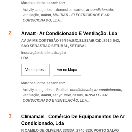
Matches in the search for:
Activity categories: ...
doméstico,
carrier,
ar condicionado,
ventilação,
daikin,
MULTIAR - ELECTRICIDADE E AR
CONDICIONADO,
LDA
...
Arwatt - Ar Condicionado E Ventilação, Lda
AV JAIME CORTESÃO 79/79A/B/C/81/81A/B/C/D, 2910-542
,
SAO SEBASTIAO SETUBAL
,
SETUBAL
Instalação de climatização
LDA
Ver empresa
Ver no Mapa
Matches in the search for:
Activity categories: ...
Setúbal,
condicionado,
ar condicionado,
ventilação,
daikin,
sanyo,
wolf,
casals,
ARWATT - AR
CONDICIONADO E VENTILAÇÃO,
LDA
...
Climamais - Comércio De Equipamentos De Ar
Condicionado, Lda
R CAMILO DE OLIVEIRA 33/33A, 2740-320
,
PORTO SALVO