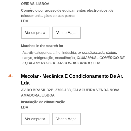
OEIRAS
,
LISBOA
Comércio por grosso de equipamentos electrónicos, de
telecomunicações e suas partes
LDA
Ver empresa
Ver no Mapa
Matches in the search for:
Activity categories: ...
frio,
Indústria,
ar condicionado,
daikin,
sanyo,
refrigeração,
manutênção,
CLIMAMAIS - COMÉRCIO DE
EQUIPAMENTOS DE AR CONDICIONADO,
LDA
...
Mecolar - Mecânica E Condicionamento De Ar,
Lda
AV DO BRASIL 32B, 2700-133
,
FALAGUEIRA VENDA NOVA
AMADORA
,
LISBOA
Instalação de climatização
LDA
Ver empresa
Ver no Mapa