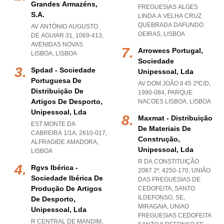
Grandes Armazéns,
FREGUESIAS ALGES
S.a.
LINDA A VELHA CRUZ
QUEBRADA DAFUNDO
AV ANTÓNIO AUGUSTO
OEIRAS
,
LISBOA
DE AGUIAR 31, 1069-413
,
AVENIDAS NOVAS
Arrowecs Portugal,
LISBOA
,
LISBOA
Sociedade
Spdad - Sociedade
Unipessoal, Lda
Portuguesa De
AV DOM JOÃO II 45 2ºC/D,
Distribuição De
1990-084
,
PARQUE
Artigos De Desporto,
NACOES LISBOA
,
LISBOA
Unipessoal, Lda
Maxmat - Distribuição
EST MONTE DA
De Materiais De
CABREIRA 1/1A, 2610-017
,
Construção,
ALFRAGIDE AMADORA
,
Unipessoal, Lda
LISBOA
R DA CONSTITUIÇÃO
Rgvs Ibérica -
2087 2º, 4250-170, UNIÃO
Sociedade Ibérica De
DAS FREGUESIAS DE
Produção De Artigos
CEDOFEITA, SANTO
ILDEFONSO, SE,
De Desporto,
MIRAGAIA
,
UNIAO
Unipessoal, Lda
FREGUESIAS CEDOFEITA
R CENTRAL DE MANDIM,