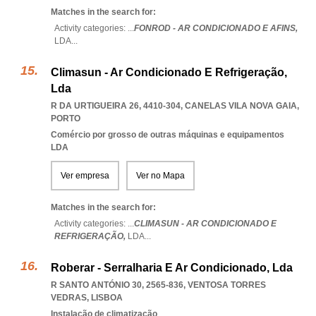
Matches in the search for:
Activity categories: ...
FONROD - AR CONDICIONADO E AFINS,
LDA
...
Climasun - Ar Condicionado E Refrigeração,
Lda
R DA URTIGUEIRA 26, 4410-304
,
CANELAS VILA NOVA GAIA
,
PORTO
Comércio por grosso de outras máquinas e equipamentos
LDA
Ver empresa
Ver no Mapa
Matches in the search for:
Activity categories: ...
CLIMASUN - AR CONDICIONADO E
REFRIGERAÇÃO,
LDA
...
Roberar - Serralharia E Ar Condicionado, Lda
R SANTO ANTÓNIO 30, 2565-836
,
VENTOSA TORRES
VEDRAS
,
LISBOA
Instalação de climatização