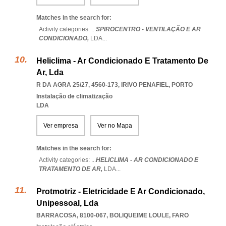
Matches in the search for:
Activity categories: ...
SPIROCENTRO - VENTILAÇÃO E AR
CONDICIONADO,
LDA
...
Heliclima - Ar Condicionado E Tratamento De
Ar, Lda
R DA AGRA 25/27, 4560-173
,
IRIVO PENAFIEL
,
PORTO
Instalação de climatização
LDA
Ver empresa
Ver no Mapa
Matches in the search for:
Activity categories: ...
HELICLIMA - AR CONDICIONADO E
TRATAMENTO DE AR,
LDA
...
Protmotriz - Eletricidade E Ar Condicionado,
Unipessoal, Lda
BARRACOSA, 8100-067
,
BOLIQUEIME LOULE
,
FARO