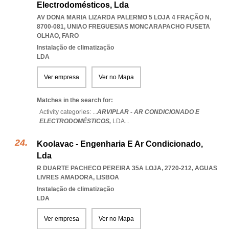
Electrodomésticos, Lda
AV DONA MARIA LIZARDA PALERMO 5 LOJA 4 FRAÇÃO N,
8700-081
,
UNIAO FREGUESIAS MONCARAPACHO FUSETA
OLHAO
,
FARO
Instalação de climatização
LDA
Ver empresa
Ver no Mapa
Matches in the search for:
Activity categories: ...
ARVIPLAR - AR CONDICIONADO E
ELECTRODOMÉSTICOS,
LDA
...
Koolavac - Engenharia E Ar Condicionado,
Lda
R DUARTE PACHECO PEREIRA 35A LOJA, 2720-212
,
AGUAS
LIVRES AMADORA
,
LISBOA
Instalação de climatização
LDA
Ver empresa
Ver no Mapa