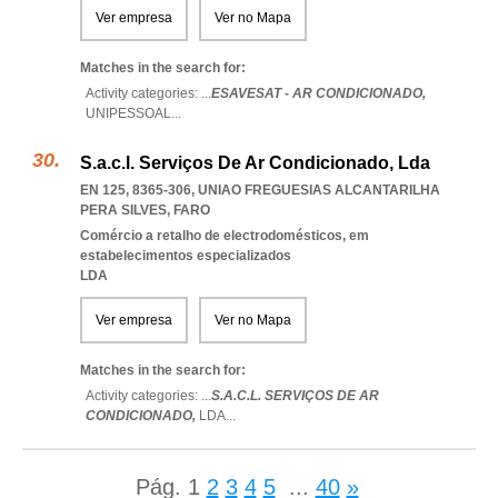
Ver empresa
Ver no Mapa
Matches in the search for:
Activity categories: ...
ESAVESAT - AR CONDICIONADO,
UNIPESSOAL
...
S.a.c.l. Serviços De Ar Condicionado, Lda
EN 125, 8365-306
,
UNIAO FREGUESIAS ALCANTARILHA
PERA SILVES
,
FARO
Comércio a retalho de electrodomésticos, em
estabelecimentos especializados
LDA
Ver empresa
Ver no Mapa
Matches in the search for:
Activity categories: ...
S.A.C.L. SERVIÇOS DE AR
CONDICIONADO,
LDA
...
Pág.
1
2
3
4
5
...
40
»