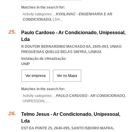
Matches in the search for:
Activity categories: ...
KOOLAVAC - ENGENHARIA E AR
CONDICIONADO,
LDA
...
Paulo Cardoso - Ar Condicionado, Unipessoal,
Lda
R DOUTOR BERNARDINO MACHADO 8A, 2605-093
,
UNIAO
FREGUESIAS QUELUZ BELAS SINTRA
,
LISBOA
Instalação de climatização
UNIP
Ver empresa
Ver no Mapa
Matches in the search for:
Activity categories: ...
PAULO CARDOSO - AR CONDICIONADO,
UNIPESSOAL
...
Telmo Jesus - Ar Condicionado, Unipessoal,
Lda
EST DA PONTE 25, 2640-095
,
SANTO ISIDORO MAFRA
,