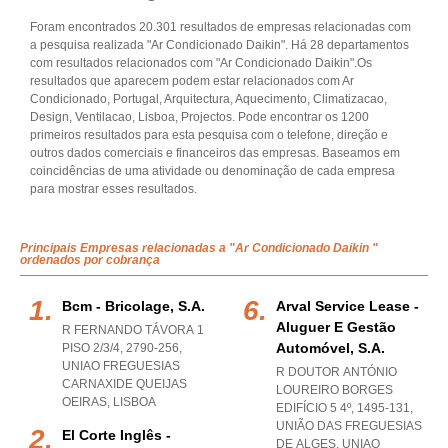
Foram encontrados 20.301 resultados de empresas relacionadas com
a pesquisa realizada "Ar Condicionado Daikin". Há 28 departamentos
com resultados relacionados com "Ar Condicionado Daikin".Os
resultados que aparecem podem estar relacionados com Ar
Condicionado, Portugal, Arquitectura, Aquecimento, Climatizacao,
Design, Ventilacao, Lisboa, Projectos. Pode encontrar os 1200
primeiros resultados para esta pesquisa com o telefone, direção e
outros dados comerciais e financeiros das empresas. Baseamos em
coincidências de uma atividade ou denominação de cada empresa
para mostrar esses resultados.
Principais Empresas relacionadas a "Ar Condicionado Daikin "
ordenados por cobrança
Bcm - Bricolage, S.a.
Arval Service Lease -
Aluguer E Gestão
R FERNANDO TÁVORA 1
Automóvel, S.a.
PISO 2/3/4, 2790-256
,
UNIAO FREGUESIAS
R DOUTOR ANTÓNIO
CARNAXIDE QUEIJAS
LOUREIRO BORGES
OEIRAS
,
LISBOA
EDIFÍCIO 5 4º, 1495-131,
UNIÃO DAS FREGUESIAS
El Corte Inglês -
DE ALGES
,
UNIAO