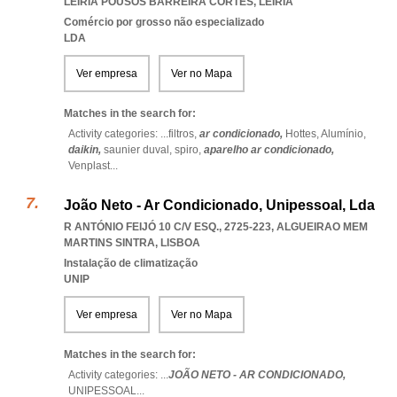
LEIRIA POUSOS BARREIRA CORTES
,
LEIRIA
Comércio por grosso não especializado
LDA
Ver empresa
Ver no Mapa
Matches in the search for:
Activity categories: ...
filtros,
ar condicionado,
Hottes,
Alumínio,
daikin,
saunier duval,
spiro,
aparelho ar condicionado,
Venplast
...
João Neto - Ar Condicionado, Unipessoal, Lda
R ANTÓNIO FEIJÓ 10 C/V ESQ., 2725-223
,
ALGUEIRAO MEM
MARTINS SINTRA
,
LISBOA
Instalação de climatização
UNIP
Ver empresa
Ver no Mapa
Matches in the search for:
Activity categories: ...
JOÃO NETO - AR CONDICIONADO,
UNIPESSOAL
...