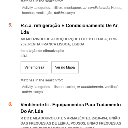
Matches in the search for:
Activity categories: ...
filtros,
montagens,
ar condicionado,
Hottes,
bombas,
ventilação,
daikin,
sanyo
...
R.c.a.-refrigeração E Condicionamento De Ar,
Lda
AV MOUZINHO DE ALBUQUERQUE LOTE B1 LOJA A, 1170-
259
,
PENHA FRANCA LISBOA
,
LISBOA
Instalação de climatização
LDA
Ver empresa
Ver no Mapa
Matches in the search for:
Activity categories: ...
lisboa,
carrier,
ar condicionado,
ventilação,
daikin,
sanyo
...
Ventilnorte Iii - Equipamentos Para Tratamento
Do Ar, Lda
R DO BAILADOURO LOTE 5 ARMAZÉM 1/2, 2410-494, UNIÃO
DAS FREGUESIAS DE LEIRIA, POUSOS
,
UNIAO FREGUESIAS