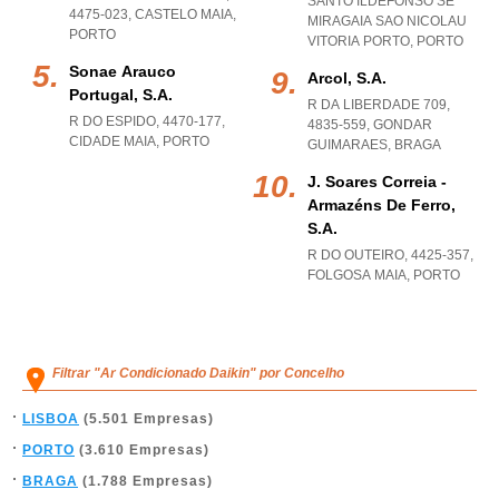
SANTO ILDEFONSO SE
4475-023
,
CASTELO MAIA
,
MIRAGAIA SAO NICOLAU
PORTO
VITORIA PORTO
,
PORTO
Sonae Arauco
Arcol, S.a.
Portugal, S.a.
R DA LIBERDADE 709,
R DO ESPIDO, 4470-177
,
4835-559
,
GONDAR
CIDADE MAIA
,
PORTO
GUIMARAES
,
BRAGA
J. Soares Correia -
Armazéns De Ferro,
S.a.
R DO OUTEIRO, 4425-357
,
FOLGOSA MAIA
,
PORTO
Filtrar "Ar Condicionado Daikin" por Concelho
LISBOA
(5.501 Empresas)
PORTO
(3.610 Empresas)
BRAGA
(1.788 Empresas)