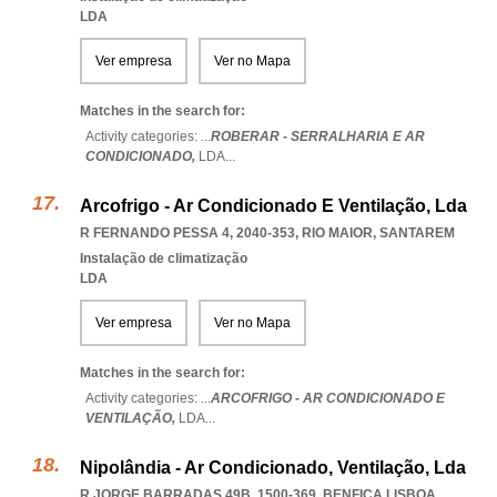
LDA
Ver empresa
Ver no Mapa
Matches in the search for:
Activity categories: ...
ROBERAR - SERRALHARIA E AR
CONDICIONADO,
LDA
...
Arcofrigo - Ar Condicionado E Ventilação, Lda
R FERNANDO PESSA 4, 2040-353
,
RIO MAIOR
,
SANTAREM
Instalação de climatização
LDA
Ver empresa
Ver no Mapa
Matches in the search for:
Activity categories: ...
ARCOFRIGO - AR CONDICIONADO E
VENTILAÇÃO,
LDA
...
Nipolândia - Ar Condicionado, Ventilação, Lda
R JORGE BARRADAS 49B, 1500-369
,
BENFICA LISBOA
,