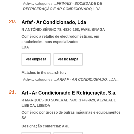
Activity categories: ...
FRIMAIS - SOCIEDADE DE
REFRIGERAÇÃO E AR CONDICIONADO,
LDA
...
Arfaf - Ar Condicionado, Lda
R ANTÓNIO SÉRGIO 78, 4820-168
,
FAFE
,
BRAGA
Comércio a retalho de electrodomésticos, em
estabelecimentos especializados
LDA
Ver empresa
Ver no Mapa
Matches in the search for:
Activity categories: ...
ARFAF - AR CONDICIONADO,
LDA
...
Arl - Ar Condicionado E Refrigeração, S.a.
R MARQUÊS DO SOVERAL 7A/C, 1749-029
,
ALVALADE
LISBOA
,
LISBOA
Comércio por grosso de outras máquinas e equipamentos
SA
Designação comercial: ARL