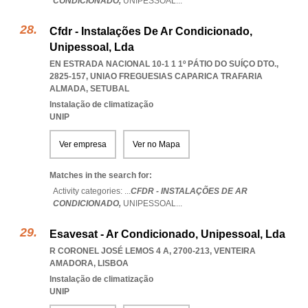
CONDICIONADO,
UNIPESSOAL
...
Cfdr - Instalações De Ar Condicionado,
Unipessoal, Lda
EN ESTRADA NACIONAL 10-1 1 1º PÁTIO DO SUÍÇO DTO.,
2825-157
,
UNIAO FREGUESIAS CAPARICA TRAFARIA
ALMADA
,
SETUBAL
Instalação de climatização
UNIP
Ver empresa
Ver no Mapa
Matches in the search for:
Activity categories: ...
CFDR - INSTALAÇÕES DE AR
CONDICIONADO,
UNIPESSOAL
...
Esavesat - Ar Condicionado, Unipessoal, Lda
R CORONEL JOSÉ LEMOS 4 A, 2700-213
,
VENTEIRA
AMADORA
,
LISBOA
Instalação de climatização
UNIP