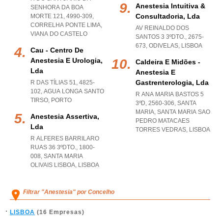
Anestesia Intuitiva &
SENHORA DA BOA
Consultadoria, Lda
MORTE 121, 4990-309
,
CORRELHA PONTE LIMA
,
AV REINALDO DOS
VIANA DO CASTELO
SANTOS 3 3ºDTO., 2675-
673
,
ODIVELAS
,
LISBOA
Cau - Centro De
Anestesia E Urologia,
Caldeira E Midões -
Lda
Anestesia E
Gastrenterologia, Lda
R DAS TÍLIAS 51, 4825-
102
,
AGUA LONGA SANTO
R ANA MARIA BASTOS 5
TIRSO
,
PORTO
3ºD, 2560-306, SANTA
MARIA
,
SANTA MARIA SAO
Anestesia Assertiva,
PEDRO MATACAES
Lda
TORRES VEDRAS
,
LISBOA
R ALFERES BARRILARO
RUAS 36 3ºDTO., 1800-
008
,
SANTA MARIA
OLIVAIS LISBOA
,
LISBOA
Filtrar "Anestesia" por Concelho
LISBOA
(16 Empresas)