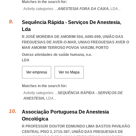
Matches in the search for:
Activity categories: ...
ANESTESIA FORA DA CAIXA,
LDA
...
Sequência Rápida - Serviços De Anestesia,
Lda
R JOSÉ MOREIRA DE AMORIM 504, 4490-099, UNIÃO DAS
FREGUESIAS DE AVER-O-MAR
,
UNIAO FREGUESIAS AVER O
MAR AMORIM TERROSO POVOA VARZIM
,
PORTO
Outras atividades de saúde humana, n.e.
LDA
Ver empresa
Ver no Mapa
Matches in the search for:
Activity categories: ...
SEQUÊNCIA RÁPIDA - SERVIÇOS DE
ANESTESIA,
LDA
...
Associação Portuguesa De Anestesia
Oncológica
R PROFESSOR DOUTOR EDMUNDO LIMA BASTOS PAVILHÃO
CENTRAL PISO 3, 2715-387, UNIÃO DAS FREGUESIAS DE