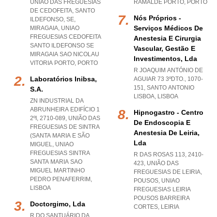
UNIÃO DAS FREGUESIAS
RAMALDE PORTO
,
PORTO
DE CEDOFEITA, SANTO
Nós Próprios -
ILDEFONSO, SE,
Serviços Médicos De
MIRAGAIA
,
UNIAO
FREGUESIAS CEDOFEITA
Anestesia E Cirurgia
SANTO ILDEFONSO SE
Vascular, Gestão E
MIRAGAIA SAO NICOLAU
Investimentos, Lda
VITORIA PORTO
,
PORTO
R JOAQUIM ANTÓNIO DE
Laboratórios Inibsa,
AGUIAR 73 3ºDTO., 1070-
151
,
SANTO ANTONIO
S.a.
LISBOA
,
LISBOA
ZN INDUSTRIAL DA
ABRUNHEIRA EDIFÍCIO 1
Hipnogastro - Centro
2ºI, 2710-089, UNIÃO DAS
De Endoscopia E
FREGUESIAS DE SINTRA
Anestesia De Leiria,
(SANTA MARIA E SÃO
Lda
MIGUEL
,
UNIAO
FREGUESIAS SINTRA
R DAS ROSAS 113, 2410-
SANTA MARIA SAO
423, UNIÃO DAS
MIGUEL MARTINHO
FREGUESIAS DE LEIRIA,
PEDRO PENAFERRIM
,
POUSOS
,
UNIAO
LISBOA
FREGUESIAS LEIRIA
POUSOS BARREIRA
Doctorgimo, Lda
CORTES
,
LEIRIA
R DO SANTUÁRIO DA