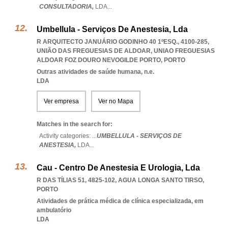
CONSULTADORIA,
LDA
...
Umbellula - Serviços De Anestesia, Lda
R ARQUITECTO JANUÁRIO GODINHO 40 1ºESQ., 4100-285,
UNIÃO DAS FREGUESIAS DE ALDOAR
,
UNIAO FREGUESIAS
ALDOAR FOZ DOURO NEVOGILDE PORTO
,
PORTO
Outras atividades de saúde humana, n.e.
LDA
Ver empresa
Ver no Mapa
Matches in the search for:
Activity categories: ...
UMBELLULA - SERVIÇOS DE
ANESTESIA,
LDA
...
Cau - Centro De Anestesia E Urologia, Lda
R DAS TÍLIAS 51, 4825-102
,
AGUA LONGA SANTO TIRSO
,
PORTO
Atividades de prática médica de clínica especializada, em
ambulatório
LDA