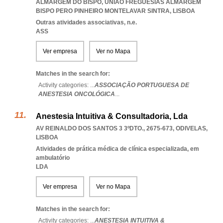
ALMARGEM DO BISPO
,
UNIAO FREGUESIAS ALMARGEM
BISPO PERO PINHEIRO MONTELAVAR SINTRA
,
LISBOA
Outras atividades associativas, n.e.
ASS
Ver empresa
Ver no Mapa
Matches in the search for:
Activity categories: ...
ASSOCIAÇÃO PORTUGUESA DE
ANESTESIA ONCOLÓGICA
...
Anestesia Intuitiva & Consultadoria, Lda
AV REINALDO DOS SANTOS 3 3ºDTO., 2675-673
,
ODIVELAS
,
LISBOA
Atividades de prática médica de clínica especializada, em
ambulatório
LDA
Ver empresa
Ver no Mapa
Matches in the search for:
Activity categories: ...
ANESTESIA INTUITIVA &