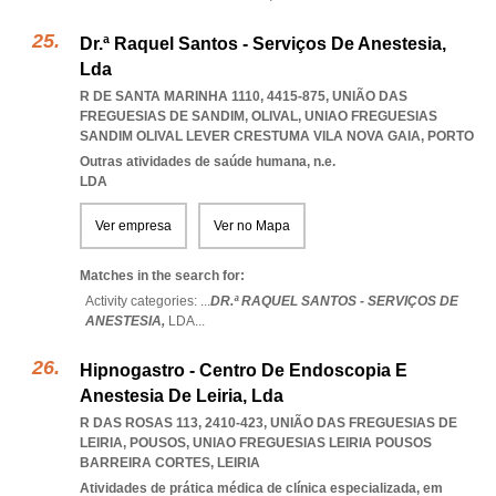
Dr.ª Raquel Santos - Serviços De Anestesia,
Lda
R DE SANTA MARINHA 1110, 4415-875, UNIÃO DAS
FREGUESIAS DE SANDIM, OLIVAL
,
UNIAO FREGUESIAS
SANDIM OLIVAL LEVER CRESTUMA VILA NOVA GAIA
,
PORTO
Outras atividades de saúde humana, n.e.
LDA
Ver empresa
Ver no Mapa
Matches in the search for:
Activity categories: ...
DR.ª RAQUEL SANTOS - SERVIÇOS DE
ANESTESIA,
LDA
...
Hipnogastro - Centro De Endoscopia E
Anestesia De Leiria, Lda
R DAS ROSAS 113, 2410-423, UNIÃO DAS FREGUESIAS DE
LEIRIA, POUSOS
,
UNIAO FREGUESIAS LEIRIA POUSOS
BARREIRA CORTES
,
LEIRIA
Atividades de prática médica de clínica especializada, em