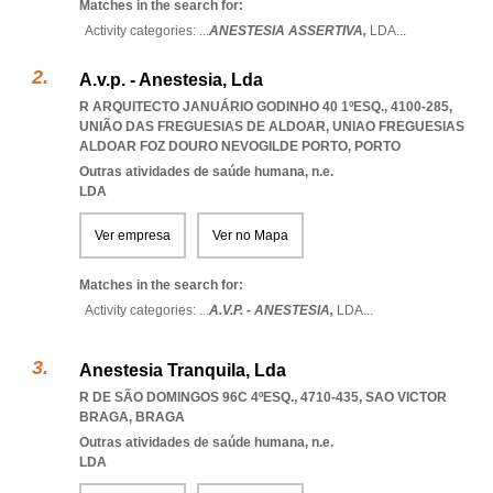
Matches in the search for:
Activity categories: ...
ANESTESIA ASSERTIVA,
LDA
...
A.v.p. - Anestesia, Lda
R ARQUITECTO JANUÁRIO GODINHO 40 1ºESQ., 4100-285,
UNIÃO DAS FREGUESIAS DE ALDOAR
,
UNIAO FREGUESIAS
ALDOAR FOZ DOURO NEVOGILDE PORTO
,
PORTO
Outras atividades de saúde humana, n.e.
LDA
Ver empresa
Ver no Mapa
Matches in the search for:
Activity categories: ...
A.V.P. - ANESTESIA,
LDA
...
Anestesia Tranquila, Lda
R DE SÃO DOMINGOS 96C 4ºESQ., 4710-435
,
SAO VICTOR
BRAGA
,
BRAGA
Outras atividades de saúde humana, n.e.
LDA