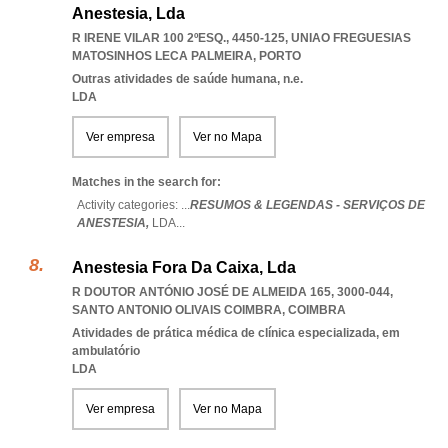
Anestesia, Lda
R IRENE VILAR 100 2ºESQ., 4450-125
,
UNIAO FREGUESIAS
MATOSINHOS LECA PALMEIRA
,
PORTO
Outras atividades de saúde humana, n.e.
LDA
Ver empresa
Ver no Mapa
Matches in the search for:
Activity categories: ...
RESUMOS & LEGENDAS - SERVIÇOS DE
ANESTESIA,
LDA
...
Anestesia Fora Da Caixa, Lda
R DOUTOR ANTÓNIO JOSÉ DE ALMEIDA 165, 3000-044
,
SANTO ANTONIO OLIVAIS COIMBRA
,
COIMBRA
Atividades de prática médica de clínica especializada, em
ambulatório
LDA
Ver empresa
Ver no Mapa