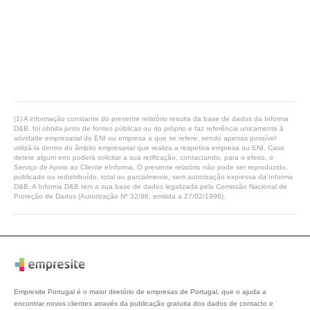
(1) A informação constante do presente relatório resulta da base de dados da Informa
D&B, foi obtida junto de fontes públicas ou do próprio e faz referência unicamente à
atividade empresarial do ENI ou empresa a que se refere, sendo apenas possível
utilizá-la dentro do âmbito empresarial que realiza a respetiva empresa ou ENI. Caso
detete algum erro poderá solicitar a sua retificação, contactando, para o efeito, o
Serviço de Apoio ao Cliente eInforma. O presente relatório não pode ser reproduzido,
publicado ou redistribuído, total ou parcialmente, sem autorização expressa da Informa
D&B. A Informa D&B tem a sua base de dados legalizada pela Comissão Nacional de
Proteção de Dados (Autorização Nº 32/96, emitida a 27/02/1996).
Empresite Portugal é o maior diretório de empresas de Portugal, que o ajuda a
encontrar novos clientes através da publicação gratuita dos dados de contacto e