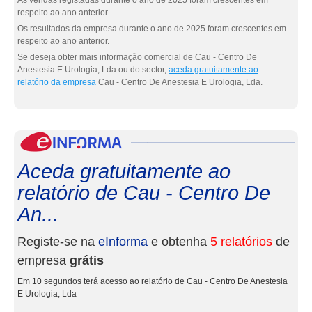
As vendas registadas durante o ano de 2025 foram crescentes em
respeito ao ano anterior.
Os resultados da empresa durante o ano de 2025 foram crescentes em
respeito ao ano anterior.
Se deseja obter mais informação comercial de Cau - Centro De
Anestesia E Urologia, Lda ou do sector,
aceda gratuitamente ao
relatório da empresa
Cau - Centro De Anestesia E Urologia, Lda.
eInf
Aceda gratuitamente ao
relatório de Cau - Centro De
An...
Registe-se na
eInforma
e obtenha
5 relatórios
de
empresa
grátis
Em 10 segundos terá acesso ao relatório de Cau - Centro De Anestesia
E Urologia, Lda