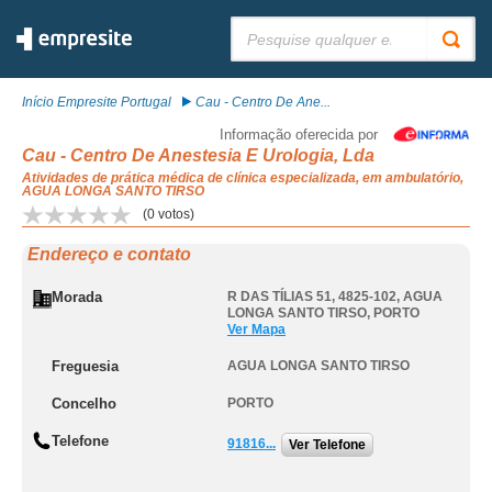
Pesquisar:
Início Empresite Portugal
Cau - Centro De Ane...
Informação oferecida por
Cau - Centro De Anestesia E Urologia, Lda
Atividades de prática médica de clínica especializada, em ambulatório,
AGUA LONGA SANTO TIRSO
(
0
votos)
Endereço e contato
Morada
R DAS TÍLIAS 51, 4825-102
,
AGUA
LONGA SANTO TIRSO
,
PORTO
Ver Mapa
Freguesia
AGUA LONGA SANTO TIRSO
Concelho
PORTO
Telefone
91816...
Ver Telefone