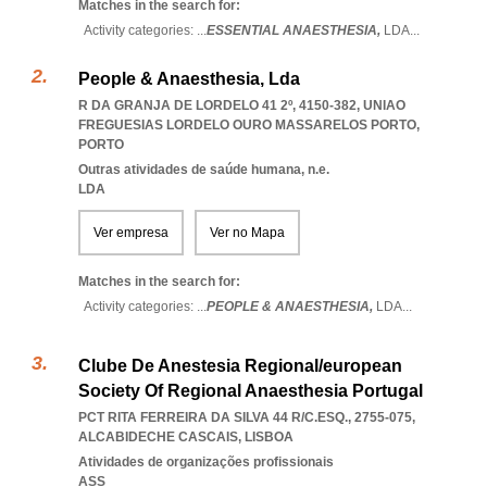
Matches in the search for:
Activity categories: ...
ESSENTIAL ANAESTHESIA,
LDA
...
People & Anaesthesia, Lda
R DA GRANJA DE LORDELO 41 2º, 4150-382
,
UNIAO
FREGUESIAS LORDELO OURO MASSARELOS PORTO
,
PORTO
Outras atividades de saúde humana, n.e.
LDA
Ver empresa
Ver no Mapa
Matches in the search for:
Activity categories: ...
PEOPLE & ANAESTHESIA,
LDA
...
Clube De Anestesia Regional/european
Society Of Regional Anaesthesia Portugal
PCT RITA FERREIRA DA SILVA 44 R/C.ESQ., 2755-075
,
ALCABIDECHE CASCAIS
,
LISBOA
Atividades de organizações profissionais
ASS