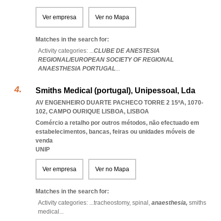
Ver empresa
Ver no Mapa
Matches in the search for:
Activity categories: ...
CLUBE DE ANESTESIA
REGIONAL/EUROPEAN SOCIETY OF REGIONAL
ANAESTHESIA PORTUGAL
...
Smiths Medical (portugal), Unipessoal, Lda
AV ENGENHEIRO DUARTE PACHECO TORRE 2 15ºA, 1070-
102
,
CAMPO OURIQUE LISBOA
,
LISBOA
Comércio a retalho por outros métodos, não efectuado em
estabelecimentos, bancas, feiras ou unidades móveis de
venda
UNIP
Ver empresa
Ver no Mapa
Matches in the search for:
Activity categories: ...
tracheostomy,
spinal,
anaesthesia,
smiths
medical
...