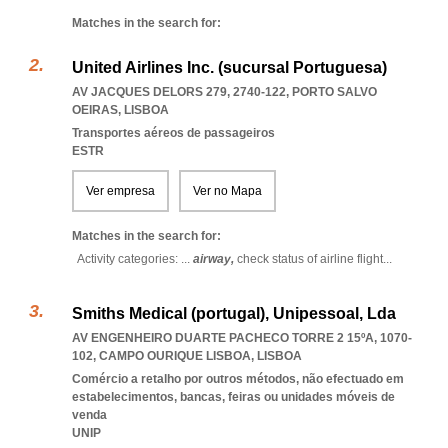
Matches in the search for:
United Airlines Inc. (sucursal Portuguesa)
AV JACQUES DELORS 279, 2740-122
,
PORTO SALVO
OEIRAS
,
LISBOA
Transportes aéreos de passageiros
ESTR
Ver empresa
Ver no Mapa
Matches in the search for:
Activity categories: ...
airway,
check status of airline flight
...
Smiths Medical (portugal), Unipessoal, Lda
AV ENGENHEIRO DUARTE PACHECO TORRE 2 15ºA, 1070-
102
,
CAMPO OURIQUE LISBOA
,
LISBOA
Comércio a retalho por outros métodos, não efectuado em
estabelecimentos, bancas, feiras ou unidades móveis de
venda
UNIP