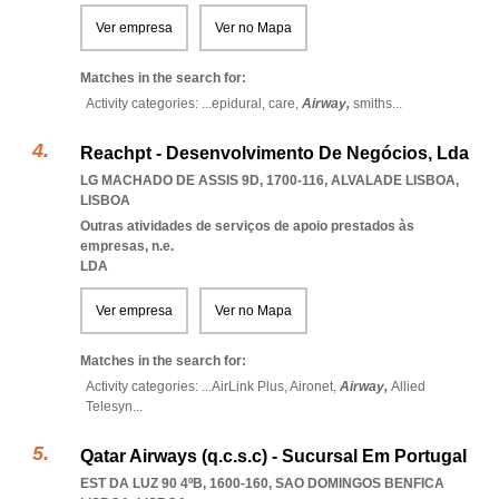
Ver empresa
Ver no Mapa
Matches in the search for:
Activity categories: ...
epidural,
care,
Airway,
smiths
...
Reachpt - Desenvolvimento De Negócios, Lda
LG MACHADO DE ASSIS 9D, 1700-116
,
ALVALADE LISBOA
,
LISBOA
Outras atividades de serviços de apoio prestados às
empresas, n.e.
LDA
Ver empresa
Ver no Mapa
Matches in the search for:
Activity categories: ...
AirLink Plus,
Aironet,
Airway,
Allied
Telesyn
...
Qatar Airways (q.c.s.c) - Sucursal Em Portugal
EST DA LUZ 90 4ºB, 1600-160
,
SAO DOMINGOS BENFICA