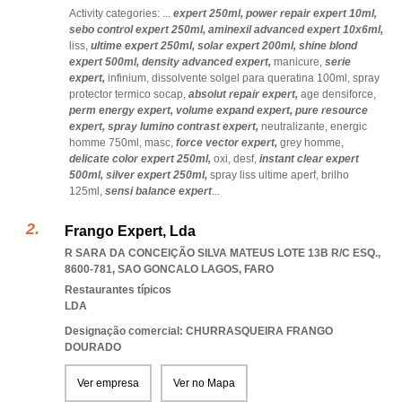
Activity categories: ...
expert 250ml,
power repair expert 10ml,
sebo control expert 250ml,
aminexil advanced expert 10x6ml,
liss,
ultime expert 250ml,
solar expert 200ml,
shine blond
expert 500ml,
density advanced expert,
manicure,
serie
expert,
infinium,
dissolvente solgel para queratina 100ml,
spray
protector termico socap,
absolut repair expert,
age densiforce,
perm energy expert,
volume expand expert,
pure resource
expert,
spray lumino contrast expert,
neutralizante,
energic
homme 750ml,
masc,
force vector expert,
grey homme,
delicate color expert 250ml,
oxi,
desf,
instant clear expert
500ml,
silver expert 250ml,
spray liss ultime aperf,
brilho
125ml,
sensi balance expert
...
Frango Expert, Lda
R SARA DA CONCEIÇÃO SILVA MATEUS LOTE 13B R/C ESQ.,
8600-781
,
SAO GONCALO LAGOS
,
FARO
Restaurantes típicos
LDA
Designação comercial: CHURRASQUEIRA FRANGO
DOURADO
Ver empresa
Ver no Mapa