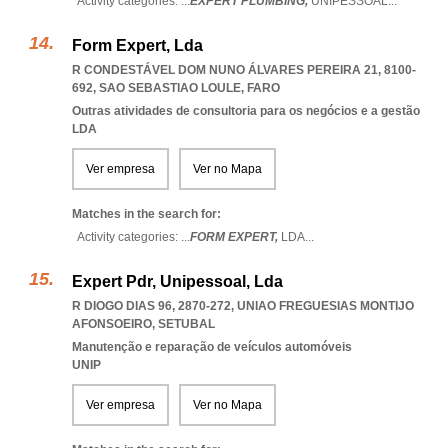
Activity categories: ...
EXPERT PLUMBING,
UNIPESSOAL
...
Form Expert, Lda
R CONDESTÁVEL DOM NUNO ÁLVARES PEREIRA 21, 8100-
692
,
SAO SEBASTIAO LOULE
,
FARO
Outras atividades de consultoria para os negócios e a gestão
LDA
Ver empresa
Ver no Mapa
Matches in the search for:
Activity categories: ...
FORM EXPERT,
LDA
...
Expert Pdr, Unipessoal, Lda
R DIOGO DIAS 96, 2870-272
,
UNIAO FREGUESIAS MONTIJO
AFONSOEIRO
,
SETUBAL
Manutenção e reparação de veículos automóveis
UNIP
Ver empresa
Ver no Mapa