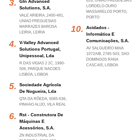
626
,
UNIAO FREGUESIAS
Gln Advanced
LORDELO OURO
Solutions, S.a.
MASSARELOS PORTO
,
VALE ARIEIRA, 2400-491
,
PORTO
UNIAO FREGUESIAS
MARRAZES BAROSA
Acidados -
LEIRIA
,
LEIRIA
Informática E
Comunicações, S.a.
V-Valley Advanced
AV SALGUEIRO MAIA
Solutions Portugal,
1072A/B, 2785-503
,
SAO
Unipessoal, Lda
DOMINGOS RANA
R DAS VIGIAS 2 2C, 1990-
CASCAIS
,
LISBOA
506
,
PARQUE NACOES
LISBOA
,
LISBOA
Sociedade Agrícola
De Nogueira, Lda
QTA DA RÔEDA, 5085-036
,
PINHAO ALIJO
,
VILA REAL
Rst - Construtora De
Máquinas E
Acessórios, S.a.
ZN INDUSTRIAL DA