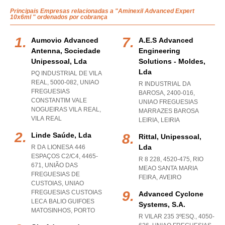
Principais Empresas relacionadas a "Aminexil Advanced Expert
10x6ml " ordenados por cobrança
Aumovio Advanced
A.e.s Advanced
Antenna, Sociedade
Engineering
Unipessoal, Lda
Solutions - Moldes,
Lda
PQ INDUSTRIAL DE VILA
REAL, 5000-082
,
UNIAO
R INDUSTRIAL DA
FREGUESIAS
BAROSA, 2400-016
,
CONSTANTIM VALE
UNIAO FREGUESIAS
NOGUEIRAS VILA REAL
,
MARRAZES BAROSA
VILA REAL
LEIRIA
,
LEIRIA
Linde Saúde, Lda
Rittal, Unipessoal,
Lda
R DA LIONESA 446
ESPAÇOS C2/C4, 4465-
R 8 228, 4520-475
,
RIO
671, UNIÃO DAS
MEAO SANTA MARIA
FREGUESIAS DE
FEIRA
,
AVEIRO
CUSTOIAS
,
UNIAO
FREGUESIAS CUSTOIAS
Advanced Cyclone
LECA BALIO GUIFOES
Systems, S.a.
MATOSINHOS
,
PORTO
R VILAR 235 3ºESQ., 4050-