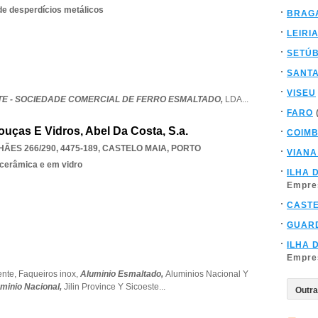
de desperdícios metálicos
BRAG
LEIRI
SETÚ
SANT
VISEU
E - SOCIEDADE COMERCIAL DE FERRO ESMALTADO,
LDA
...
FARO
uças E Vidros, Abel Da Costa, S.a.
COIM
ES 266/290, 4475-189
,
CASTELO MAIA
,
PORTO
VIANA
cerâmica e em vidro
ILHA 
Empre
CAST
GUAR
ILHA 
Empre
ente,
Faqueiros inox,
Aluminio Esmaltado,
Aluminios Nacional Y
uminio Nacional,
Jilin Province Y Sicoeste
...