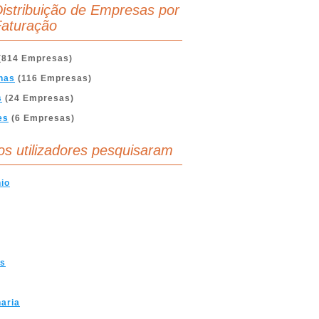
istribuição de Empresas por
aturação
(814 Empresas)
nas
(116 Empresas)
s
(24 Empresas)
es
(6 Empresas)
os utilizadores pesquisaram
io
as
haria