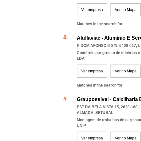
Ver empresa
Ver no Mapa
Matches in the search for:
Aluflaviae - Alumínio E Ser
R DOM AFONSO III S/N, 5400-027
,
U
Comércio por grosso de minérios e
LDA
Ver empresa
Ver no Mapa
Matches in the search for:
Graupossível - Caixilharia
EST DA BELA VISTA 15, 2820-168
,
ALMADA
,
SETUBAL
Montagem de trabalhos de carpintari
UNIP
Ver empresa
Ver no Mapa