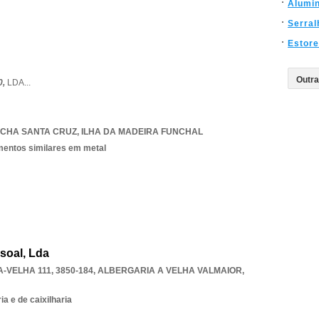
Alumin
Serral
Estor
0,
LDA
...
CHA SANTA CRUZ
,
ILHA DA MADEIRA FUNCHAL
ementos similares em metal
soal, Lda
-VELHA 111, 3850-184
,
ALBERGARIA A VELHA VALMAIOR
,
a e de caixilharia