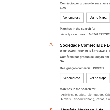
Comércio por grosso de sucatas e 
LDA
Ver empresa
Ver no Mapa
Matches in the search for:
Activity categories: ...
METALEXPORT
Sociedade Comercial De Lo
R DE RAIMUNDO DURÃES MAGALHÃ
Comércio por grosso de louças em 
SA
Designação comercial: INVICTA
Ver empresa
Ver no Mapa
Matches in the search for:
Activity categories: ...
Brinquedos Ori
Moveis,
Taishou xinhong,
Pertos,
al