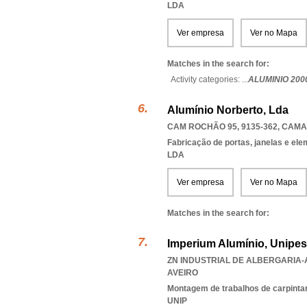
LDA
Ver empresa
Ver no Mapa
Matches in the search for:
Activity categories: ...
ALUMINIO 200
Alumínio Norberto, Lda
CAM ROCHÃO 95, 9135-362
,
CAMA
Fabricação de portas, janelas e el
LDA
Ver empresa
Ver no Mapa
Matches in the search for:
Imperium Alumínio, Unipes
ZN INDUSTRIAL DE ALBERGARIA-A
AVEIRO
Montagem de trabalhos de carpintari
UNIP