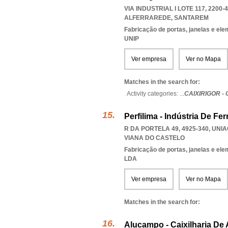
VIA INDUSTRIAL I LOTE 117, 2200-
ALFERRAREDE
,
SANTAREM
Fabricação de portas, janelas e el
UNIP
Ver empresa
Ver no Mapa
Matches in the search for:
Activity categories: ...
CAIXIRIGOR -
Perfilima - Indústria De Fe
R DA PORTELA 49, 4925-340
,
UNIA
VIANA DO CASTELO
Fabricação de portas, janelas e el
LDA
Ver empresa
Ver no Mapa
Matches in the search for:
Alucampo - Caixilharia De 