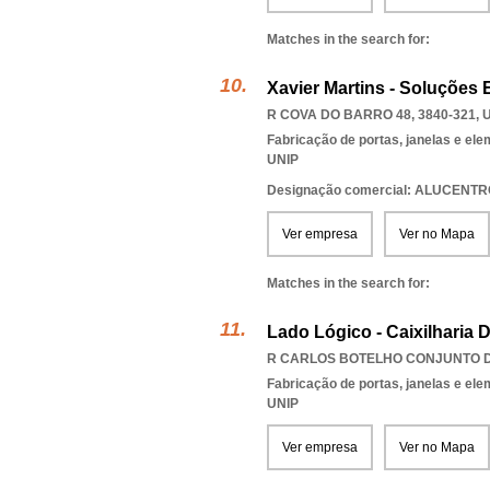
Matches in the search for:
Xavier Martins - Soluções
R COVA DO BARRO 48, 3840-321
,
Fabricação de portas, janelas e el
UNIP
Designação comercial: ALUCENT
Ver empresa
Ver no Mapa
Matches in the search for:
Lado Lógico - Caixilharia 
R CARLOS BOTELHO CONJUNTO D 
Fabricação de portas, janelas e el
UNIP
Ver empresa
Ver no Mapa