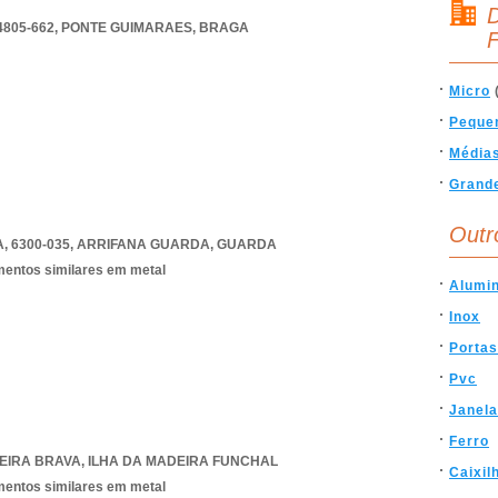
D
4805-662
,
PONTE GUIMARAES
,
BRAGA
F
Micro
Peque
Média
Grand
Outr
 6300-035
,
ARRIFANA GUARDA
,
GUARDA
ementos similares em metal
Alumin
Inox
Portas
Pvc
Janel
Ferro
EIRA BRAVA
,
ILHA DA MADEIRA FUNCHAL
Caixil
ementos similares em metal