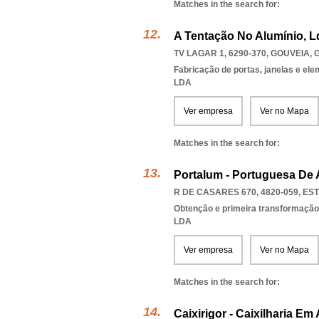
Matches in the search for:
A Tentação No Alumínio, L
TV LAGAR 1, 6290-370
,
GOUVEIA
,
Fabricação de portas, janelas e el
LDA
Ver empresa
Ver no Mapa
Matches in the search for:
Portalum - Portuguesa De 
R DE CASARES 670, 4820-059
,
ES
Obtenção e primeira transformação
LDA
Ver empresa
Ver no Mapa
Matches in the search for:
Caixirigor - Caixilharia Em