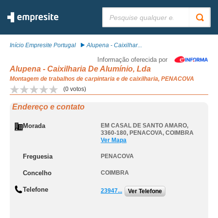
Pesquisar:
Início Empresite Portugal
Alupena - Caixilhar...
Informação oferecida por
Alupena - Caixilharia De Alumínio, Lda
Montagem de trabalhos de carpintaria e de caixilharia, PENACOVA
(
0
votos)
Endereço e contato
Morada
EM CASAL DE SANTO AMARO,
3360-180
,
PENACOVA
,
COIMBRA
Ver Mapa
Freguesia
PENACOVA
Concelho
COIMBRA
Telefone
23947...
Ver Telefone