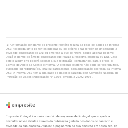
(1) A informação constante do presente relatório resulta da base de dados da Informa
D&B, foi obtida junto de fontes públicas ou do próprio e faz referência unicamente à
atividade empresarial do ENI ou empresa a que se refere, sendo apenas possível
utilizá-la dentro do âmbito empresarial que realiza a respetiva empresa ou ENI. Caso
detete algum erro poderá solicitar a sua retificação, contactando, para o efeito, o
Serviço de Apoio ao Cliente eInforma. O presente relatório não pode ser reproduzido,
publicado ou redistribuído, total ou parcialmente, sem autorização expressa da Informa
D&B. A Informa D&B tem a sua base de dados legalizada pela Comissão Nacional de
Proteção de Dados (Autorização Nº 32/96, emitida a 27/02/1996).
Empresite Portugal é o maior diretório de empresas de Portugal, que o ajuda a
encontrar novos clientes através da publicação gratuita dos dados de contacto e
atividade da sua empresa. Atualize a página web da sua empresa em nosso site, de