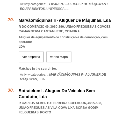
Activity categories: ...
LIXARENT - ALUGUER DE MÁQUINAS E
EQUIPAMENTOS,
UNIPESSOAL
...
Marvãomáquinas Ii - Aluguer De Máquinas, Lda
R DO COMÉRCIO 49, 3060-290
,
UNIAO FREGUESIAS COVOES
CAMARNEIRA CANTANHEDE
,
COIMBRA
Aluguer de equipamento de construção e de demolição, com
operador
LDA
Ver empresa
Ver no Mapa
Matches in the search for:
Activity categories: ...
MARVÃOMÁQUINAS II - ALUGUER DE
MÁQUINAS,
LDA
...
Sotratelrent - Aluguer De Veículos Sem
Condutor, Lda
R CARLOS ALBERTO FERREIRA COELHO 36, 4615-588
,
UNIAO FREGUESIAS VILA COVA LIXA BORBA GODIM
FELGUEIRAS
,
PORTO