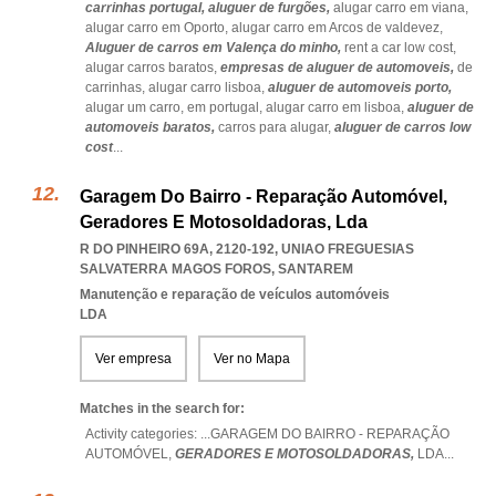
carrinhas portugal,
aluguer de furgões,
alugar carro em viana,
alugar carro em Oporto,
alugar carro em Arcos de valdevez,
Aluguer de carros em Valença do minho,
rent a car low cost,
alugar carros baratos,
empresas de aluguer de automoveis,
de
carrinhas,
alugar carro lisboa,
aluguer de automoveis porto,
alugar um carro,
em portugal,
alugar carro em lisboa,
aluguer de
automoveis baratos,
carros para alugar,
aluguer de carros low
cost
...
Garagem Do Bairro - Reparação Automóvel,
Geradores E Motosoldadoras, Lda
R DO PINHEIRO 69A, 2120-192
,
UNIAO FREGUESIAS
SALVATERRA MAGOS FOROS
,
SANTAREM
Manutenção e reparação de veículos automóveis
LDA
Ver empresa
Ver no Mapa
Matches in the search for:
Activity categories: ...
GARAGEM DO BAIRRO - REPARAÇÃO
AUTOMÓVEL,
GERADORES E MOTOSOLDADORAS,
LDA
...