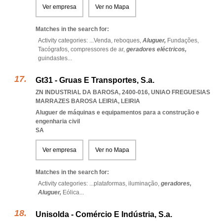
Ver empresa
Ver no Mapa
Matches in the search for:
Activity categories: ...
Venda,
reboques,
Aluguer,
Fundações,
Tacógrafos,
compressores de ar,
geradores eléctricos,
guindastes
...
Gt31 - Gruas E Transportes, S.a.
ZN INDUSTRIAL DA BAROSA, 2400-016
,
UNIAO FREGUESIAS
MARRAZES BAROSA LEIRIA
,
LEIRIA
Aluguer de máquinas e equipamentos para a construção e
engenharia civil
SA
Ver empresa
Ver no Mapa
Matches in the search for:
Activity categories: ...
plataformas,
iluminação,
geradores,
Aluguer,
Eólica
...
Unisolda - Comércio E Indústria, S.a.