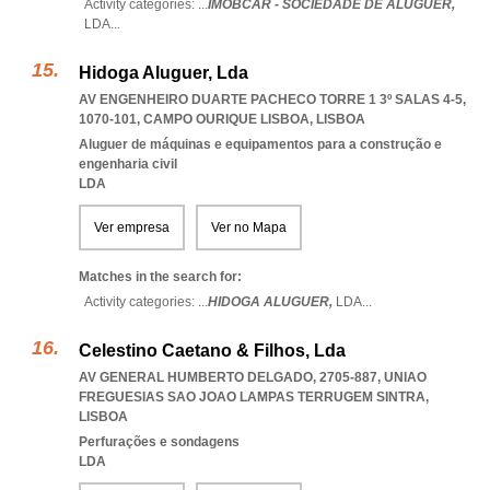
Activity categories: ...
IMOBCAR - SOCIEDADE DE ALUGUER,
LDA
...
Hidoga Aluguer, Lda
AV ENGENHEIRO DUARTE PACHECO TORRE 1 3º SALAS 4-5,
1070-101
,
CAMPO OURIQUE LISBOA
,
LISBOA
Aluguer de máquinas e equipamentos para a construção e
engenharia civil
LDA
Ver empresa
Ver no Mapa
Matches in the search for:
Activity categories: ...
HIDOGA ALUGUER,
LDA
...
Celestino Caetano & Filhos, Lda
AV GENERAL HUMBERTO DELGADO, 2705-887
,
UNIAO
FREGUESIAS SAO JOAO LAMPAS TERRUGEM SINTRA
,
LISBOA
Perfurações e sondagens
LDA