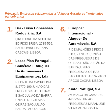
Principais Empresas relacionadas a "Aluguer Geradores " ordenados
por cobrança
Bcr - Brisa Concessão
Europcar
Rodoviária, S.a.
Internacional -
Aluguer De
QTA TORRE DA AGUILHA
Automóveis, S.a.
EDIFÍCIO BRISA, 2785-599
,
SAO DOMINGOS RANA
R DE MALHÕES 2 PISO 3
CASCAIS
,
LISBOA
DTO., 2770-071, UNIÃO
DAS FREGUESIAS DE
Lease Plan Portugal -
OEIRAS E SÃO JULIÃO DA
Comércio E Aluguer
BARRA
,
UNIAO
De Automóveis E
FREGUESIAS OEIRAS
Equipamentos, Lda
SAO JULIAO BARRA PACO
ARCOS CAXIAS
,
LISBOA
R FONTE DA CASPOLIMA
8, 2770-190, UNIÃO DAS
Kinto Portugal, S.a.
FREGUESIAS DE OEIRAS
AV VASCO DA GAMA 780,
E SÃO JULIÃO DA BARRA
,
4430-247
,
UNIAO
UNIAO FREGUESIAS
FREGUESIAS MAFAMUDE
OEIRAS SAO JULIAO
VILAR PARAISO VILA
BARRA PACO ARCOS