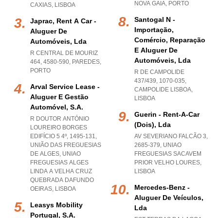
NOVA GAIA
,
PORTO
CAXIAS
,
LISBOA
Santogal N -
Japrac, Rent A Car -
Importação,
Aluguer De
Comércio, Reparação
Automóveis, Lda
E Aluguer De
R CENTRAL DE MOURIZ
Automóveis, Lda
464, 4580-590
,
PAREDES
,
PORTO
R DE CAMPOLIDE
437/439, 1070-035
,
Arval Service Lease -
CAMPOLIDE LISBOA
,
Aluguer E Gestão
LISBOA
Automóvel, S.a.
Guerin - Rent-A-Car
R DOUTOR ANTÓNIO
(dois), Lda
LOUREIRO BORGES
EDIFÍCIO 5 4º, 1495-131,
AV SEVERIANO FALCÃO 3,
UNIÃO DAS FREGUESIAS
2685-379
,
UNIAO
DE ALGES
,
UNIAO
FREGUESIAS SACAVEM
FREGUESIAS ALGES
PRIOR VELHO LOURES
,
LINDA A VELHA CRUZ
LISBOA
QUEBRADA DAFUNDO
Mercedes-Benz -
OEIRAS
,
LISBOA
Aluguer De Veículos,
Leasys Mobility
Lda
Portugal, S.a.