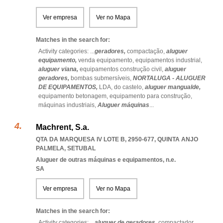
Ver empresa
Ver no Mapa
Matches in the search for:
Activity categories: ...
geradores,
compactação,
aluguer
equipamento,
venda equipamento,
equipamentos industrial,
aluguer viana,
equipamentos construção civil,
aluguer
geradores,
bombas submersíveis,
NORTALUGA - ALUGUER
DE EQUIPAMENTOS,
LDA,
do castelo,
aluguer mangualde,
equipamento betonagem,
equipamento para construção,
máquinas industriais,
Aluguer máquinas
...
Machrent, S.a.
QTA DA MARQUESA IV LOTE B, 2950-677
,
QUINTA ANJO
PALMELA
,
SETUBAL
Aluguer de outras máquinas e equipamentos, n.e.
SA
Ver empresa
Ver no Mapa
Matches in the search for:
Activity categories: ...
aluguer de geradores,
compactador,