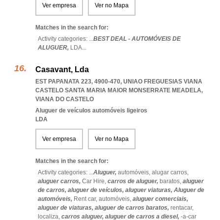
Ver empresa
Ver no Mapa
Matches in the search for:
Activity categories: ...
BEST DEAL - AUTOMÓVEIS DE
ALUGUER,
LDA
...
Casavant, Lda
EST PAPANATA 223, 4900-470
,
UNIAO FREGUESIAS VIANA
CASTELO SANTA MARIA MAIOR MONSERRATE MEADELA
,
VIANA DO CASTELO
Aluguer de veículos automóveis ligeiros
LDA
Ver empresa
Ver no Mapa
Matches in the search for:
Activity categories: ...
Aluguer,
automóveis,
alugar carros,
aluguer carros,
Car Hire,
carros de aluguer,
baratos,
aluguer
de carros,
aluguer de veículos,
aluguer viaturas,
Aluguer de
automóveis,
Rent car,
automóveis,
aluguer comerciais,
aluguer de viaturas,
aluguer de carros baratos,
rentacar,
localiza,
carros aluguer,
aluguer de carros a diesel,
-a-car