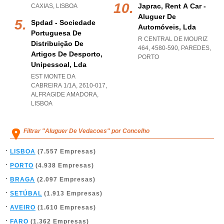
Japrac, Rent A Car -
CAXIAS
,
LISBOA
Aluguer De
Spdad - Sociedade
Automóveis, Lda
Portuguesa De
R CENTRAL DE MOURIZ
Distribuição De
464, 4580-590
,
PAREDES
,
Artigos De Desporto,
PORTO
Unipessoal, Lda
EST MONTE DA
CABREIRA 1/1A, 2610-017
,
ALFRAGIDE AMADORA
,
LISBOA
Filtrar "Aluguer De Vedacoes" por Concelho
LISBOA
(7.557 Empresas)
PORTO
(4.938 Empresas)
BRAGA
(2.097 Empresas)
SETÚBAL
(1.913 Empresas)
AVEIRO
(1.610 Empresas)
FARO
(1.362 Empresas)