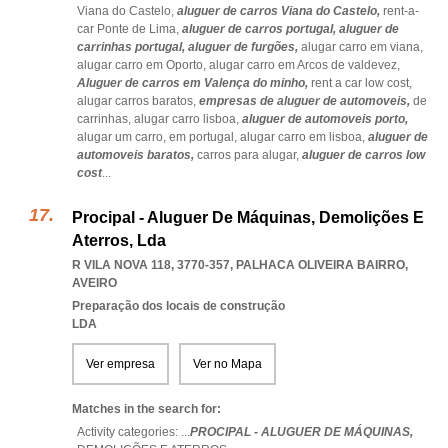
Viana do Castelo,
aluguer de carros Viana do Castelo,
rent-a-
car Ponte de Lima,
aluguer de carros portugal,
aluguer de
carrinhas portugal,
aluguer de furgões,
alugar carro em viana,
alugar carro em Oporto,
alugar carro em Arcos de valdevez,
Aluguer de carros em Valença do minho,
rent a car low cost,
alugar carros baratos,
empresas de aluguer de automoveis,
de
carrinhas,
alugar carro lisboa,
aluguer de automoveis porto,
alugar um carro,
em portugal,
alugar carro em lisboa,
aluguer de
automoveis baratos,
carros para alugar,
aluguer de carros low
cost
...
Procipal - Aluguer De Máquinas, Demolições E
Aterros, Lda
R VILA NOVA 118, 3770-357
,
PALHACA OLIVEIRA BAIRRO
,
AVEIRO
Preparação dos locais de construção
LDA
Ver empresa
Ver no Mapa
Matches in the search for:
Activity categories: ...
PROCIPAL - ALUGUER DE MÁQUINAS,