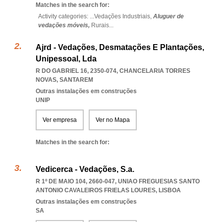
Matches in the search for:
Activity categories: ...
Vedações Industriais,
Aluguer de
vedações móveis,
Rurais
...
Ajrd - Vedações, Desmatações E Plantações,
Unipessoal, Lda
R DO GABRIEL 16, 2350-074
,
CHANCELARIA TORRES
NOVAS
,
SANTAREM
Outras instalações em construções
UNIP
Ver empresa
Ver no Mapa
Matches in the search for:
Vedicerca - Vedações, S.a.
R 1º DE MAIO 104, 2660-047
,
UNIAO FREGUESIAS SANTO
ANTONIO CAVALEIROS FRIELAS LOURES
,
LISBOA
Outras instalações em construções
SA