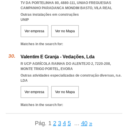
TV DA PORTELINHA 80, 4880-111
,
UNIAO FREGUESIAS
CAMPANHO PARADANCA MONDIM BASTO
,
VILA REAL
Outras instalações em construções
UNIP
Ver empresa
Ver no Mapa
Matches in the search for:
Valentim E Granja - Vedações, Lda
R UCP AGRÍCOLA RAINHA DO ALENTEJO 2, 7220-208
,
MONTE TRIGO PORTEL
,
EVORA
Outras atividades especializadas de construção diversas, n.e.
LDA
Ver empresa
Ver no Mapa
Matches in the search for:
Pág.
1
2
3
4
5
...
40
»