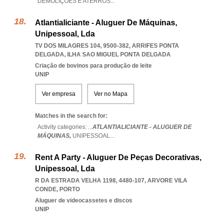
DEMOLIÇÕES E ATERROS
...
Atlantialiciante - Aluguer De Máquinas,
Unipessoal, Lda
TV DOS MILAGRES 104, 9500-382
,
ARRIFES PONTA
DELGADA
,
ILHA SAO MIGUEL PONTA DELGADA
Criação de bovinos para produção de leite
UNIP
Ver empresa
Ver no Mapa
Matches in the search for:
Activity categories: ...
ATLANTIALICIANTE - ALUGUER DE
MÁQUINAS,
UNIPESSOAL
...
Rent A Party - Aluguer De Peças Decorativas,
Unipessoal, Lda
R DA ESTRADA VELHA 1198, 4480-107
,
ARVORE VILA
CONDE
,
PORTO
Aluguer de videocassetes e discos
UNIP