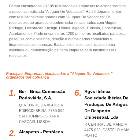
Foram encontrados 29.185 resultados de empresas relacionadas com
a pesquisa realizada "Aluguer De Vedacoes". Há 29 departamentos
com resultados relacionados com "Aluguer De Vedacoes".Os
resultados que aparecem podem estar relacionados com Aluguer,
Portugal, Decoracao, Design, Lisboa, Algarve, Turismo, Construcao,
Apartamentos. Pode encontrar os 1200 primeiros resultados para esta
pesquisa com o telefone, direção e outros dados comerciais e
financeiros das empresas. Baseamos em coincidências de uma
atividade ou denominação de cada empresa para mostrar esses
resultados.
Principais Empresas relacionadas a "Aluguer De Vedacoes "
ordenados por cobrança
Bcr - Brisa Concessão
Rgvs Ibérica -
Rodoviária, S.a.
Sociedade Ibérica De
Produção De Artigos
QTA TORRE DA AGUILHA
De Desporto,
EDIFÍCIO BRISA, 2785-599
,
SAO DOMINGOS RANA
Unipessoal, Lda
CASCAIS
,
LISBOA
R CENTRAL DE MANDIM,
4475-023
,
CASTELO MAIA
,
Alcapetro - Petróleos
PORTO