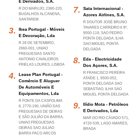
E Derivados, S.a.
Sata Internacional -
R DO MARUJO, 2380-220
,
BUGALHOS ALCANENA
,
Azores Airlines, S.a.
SANTAREM
R DOUTOR JOSÉ BRUNO
TAVARES CARREIRO 6 9º,
Ikea Portugal - Móveis
9500-119
,
SAO PEDRO
E Decoração, Lda
PONTA DELGADA
,
ILHA
R 28 DE SETEMBRO,
SAO MIGUEL PONTA
2660-001
,
UNIAO
DELGADA
FREGUESIAS SANTO
Eda - Electricidade
ANTONIO CAVALEIROS
FRIELAS LOURES
,
LISBOA
Dos Açores, S.a.
R FRANCISCO PEREIRA
Lease Plan Portugal -
ATAÍDE 1, 9500-052
,
Comércio E Aluguer
PONTA DELGADA SAO
De Automóveis E
SEBASTIAO
,
ILHA SAO
Equipamentos, Lda
MIGUEL PONTA DELGADA
R FONTE DA CASPOLIMA
Ilídio Mota - Petróleos
8, 2770-190, UNIÃO DAS
E Derivados, Lda
FREGUESIAS DE OEIRAS
E SÃO JULIÃO DA BARRA
,
MAR DO RIO CÁVADO 571,
UNIAO FREGUESIAS
4720-539
,
LAGO AMARES
,
OEIRAS SAO JULIAO
BRAGA
BARRA PACO ARCOS