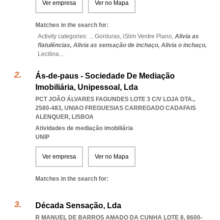
Ver empresa
Ver no Mapa
Matches in the search for:
Activity categories: ...
Gorduras,
iSlim Ventre Plano,
Alivia as
flatulências,
Alivia as sensação de inchaço,
Alivia o inchaço,
Lecitina
...
Ás-de-paus - Sociedade De Mediação
Imobiliária, Unipessoal, Lda
PCT JOÃO ÁLVARES FAGUNDES LOTE 3 C/V LOJA DTA.,
2580-483
,
UNIAO FREGUESIAS CARREGADO CADAFAIS
ALENQUER
,
LISBOA
Atividades de mediação imobiliária
UNIP
Ver empresa
Ver no Mapa
Matches in the search for:
Década Sensação, Lda
R MANUEL DE BARROS AMADO DA CUNHA LOTE 8, 8600-