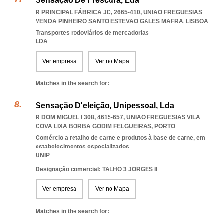
Sensação De Frescura, Lda
R PRINCIPAL FÁBRICA JD, 2665-410
,
UNIAO FREGUESIAS
VENDA PINHEIRO SANTO ESTEVAO GALES MAFRA
,
LISBOA
Transportes rodoviários de mercadorias
LDA
Ver empresa
Ver no Mapa
Matches in the search for:
Sensação D'eleição, Unipessoal, Lda
R DOM MIGUEL I 308, 4615-657
,
UNIAO FREGUESIAS VILA
COVA LIXA BORBA GODIM FELGUEIRAS
,
PORTO
Comércio a retalho de carne e produtos à base de carne, em
estabelecimentos especializados
UNIP
Designação comercial: TALHO 3 JORGES II
Ver empresa
Ver no Mapa
Matches in the search for: