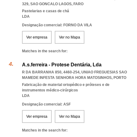
329
,
SAO GONCALO LAGOS
,
FARO
Pastelarias e casas de chá
LDA
Designação comercial: FORNO DA VILA
Ver empresa
Ver no Mapa
Matches in the search for:
A.s.ferreira - Protese Dentária, Lda
R DA BARRANHA 850, 4460-254
,
UNIAO FREGUESIAS SAO
MAMEDE INFESTA SENHORA HORA MATOSINHOS
,
PORTO
Fabricação de material ortopédico e próteses e de
instrumentos médico-cirúrgicos
LDA
Designação comercial: ASF
Ver empresa
Ver no Mapa
Matches in the search for: