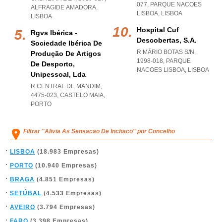
077
,
PARQUE NACOES
ALFRAGIDE AMADORA
,
LISBOA
,
LISBOA
LISBOA
Hospital Cuf
Rgvs Ibérica -
Descobertas, S.a.
Sociedade Ibérica De
R MÁRIO BOTAS S/N,
Produção De Artigos
1998-018
,
PARQUE
De Desporto,
NACOES LISBOA
,
LISBOA
Unipessoal, Lda
R CENTRAL DE MANDIM,
4475-023
,
CASTELO MAIA
,
PORTO
Filtrar "Alivia As Sensacao De Inchaco" por Concelho
LISBOA
(18.983 Empresas)
PORTO
(10.940 Empresas)
BRAGA
(4.851 Empresas)
SETÚBAL
(4.533 Empresas)
AVEIRO
(3.794 Empresas)
FARO
(3.398 Empresas)