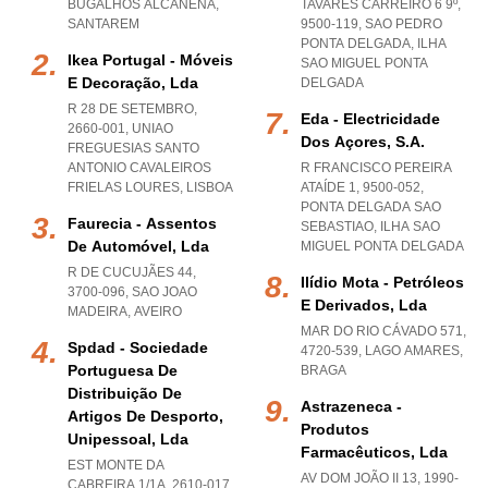
BUGALHOS ALCANENA
,
TAVARES CARREIRO 6 9º,
SANTAREM
9500-119
,
SAO PEDRO
PONTA DELGADA
,
ILHA
Ikea Portugal - Móveis
SAO MIGUEL PONTA
E Decoração, Lda
DELGADA
R 28 DE SETEMBRO,
Eda - Electricidade
2660-001
,
UNIAO
Dos Açores, S.a.
FREGUESIAS SANTO
ANTONIO CAVALEIROS
R FRANCISCO PEREIRA
FRIELAS LOURES
,
LISBOA
ATAÍDE 1, 9500-052
,
PONTA DELGADA SAO
Faurecia - Assentos
SEBASTIAO
,
ILHA SAO
De Automóvel, Lda
MIGUEL PONTA DELGADA
R DE CUCUJÃES 44,
Ilídio Mota - Petróleos
3700-096
,
SAO JOAO
E Derivados, Lda
MADEIRA
,
AVEIRO
MAR DO RIO CÁVADO 571,
Spdad - Sociedade
4720-539
,
LAGO AMARES
,
Portuguesa De
BRAGA
Distribuição De
Astrazeneca -
Artigos De Desporto,
Produtos
Unipessoal, Lda
Farmacêuticos, Lda
EST MONTE DA
AV DOM JOÃO II 13, 1990-
CABREIRA 1/1A, 2610-017
,