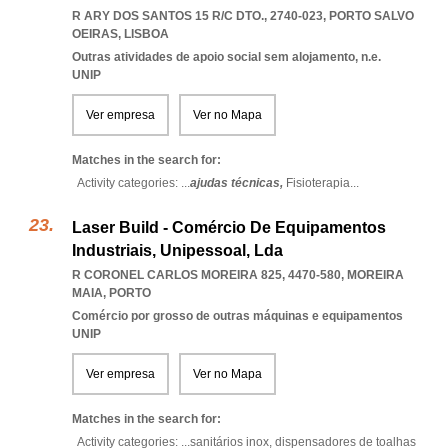
R ARY DOS SANTOS 15 R/C DTO., 2740-023
,
PORTO SALVO
OEIRAS
,
LISBOA
Outras atividades de apoio social sem alojamento, n.e.
UNIP
Ver empresa
Ver no Mapa
Matches in the search for:
Activity categories: ...
ajudas técnicas,
Fisioterapia
...
Laser Build - Comércio De Equipamentos
Industriais, Unipessoal, Lda
R CORONEL CARLOS MOREIRA 825, 4470-580
,
MOREIRA
MAIA
,
PORTO
Comércio por grosso de outras máquinas e equipamentos
UNIP
Ver empresa
Ver no Mapa
Matches in the search for:
Activity categories: ...
sanitários inox,
dispensadores de toalhas