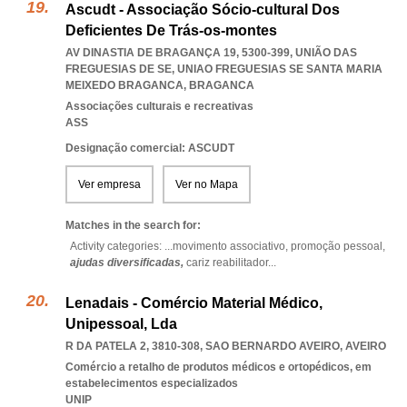
Ascudt - Associação Sócio-cultural Dos
Deficientes De Trás-os-montes
AV DINASTIA DE BRAGANÇA 19, 5300-399, UNIÃO DAS
FREGUESIAS DE SE
,
UNIAO FREGUESIAS SE SANTA MARIA
MEIXEDO BRAGANCA
,
BRAGANCA
Associações culturais e recreativas
ASS
Designação comercial: ASCUDT
Ver empresa
Ver no Mapa
Matches in the search for:
Activity categories: ...
movimento associativo,
promoção pessoal,
ajudas diversificadas,
cariz reabilitador
...
Lenadais - Comércio Material Médico,
Unipessoal, Lda
R DA PATELA 2, 3810-308
,
SAO BERNARDO AVEIRO
,
AVEIRO
Comércio a retalho de produtos médicos e ortopédicos, em
estabelecimentos especializados
UNIP