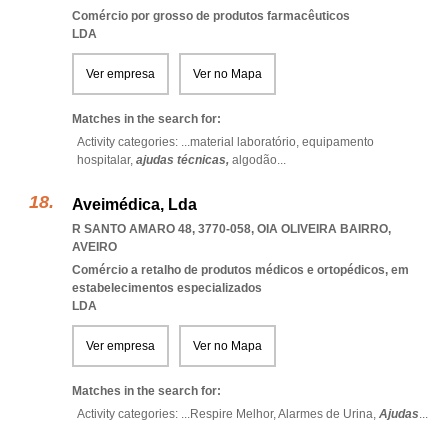
Comércio por grosso de produtos farmacêuticos
LDA
Ver empresa
Ver no Mapa
Matches in the search for:
Activity categories: ...
material laboratório,
equipamento
hospitalar,
ajudas técnicas,
algodão
...
Aveimédica, Lda
R SANTO AMARO 48, 3770-058
,
OIA OLIVEIRA BAIRRO
,
AVEIRO
Comércio a retalho de produtos médicos e ortopédicos, em
estabelecimentos especializados
LDA
Ver empresa
Ver no Mapa
Matches in the search for:
Activity categories: ...
Respire Melhor,
Alarmes de Urina,
Ajudas
...