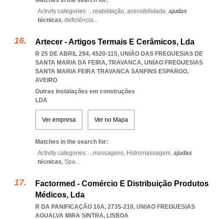
Matches in the search for:
Activity categories: ...
reabilitação,
acessibilidade,
ajudas
técnicas,
deficiência
...
Artecer - Artigos Termais E Cerâmicos, Lda
R 25 DE ABRIL 294, 4520-115, UNIÃO DAS FREGUESIAS DE
SANTA MARIA DA FEIRA, TRAVANCA
,
UNIAO FREGUESIAS
SANTA MARIA FEIRA TRAVANCA SANFINS ESPARGO
,
AVEIRO
Outras instalações em construções
LDA
Ver empresa
Ver no Mapa
Matches in the search for:
Activity categories: ...
massagens,
Hidromassagem,
ajudas
técnicas,
Spa
...
Factormed - Comércio E Distribuição Produtos
Médicos, Lda
R DA PANIFICAÇÃO 10A, 2735-210
,
UNIAO FREGUESIAS
AGUALVA MIRA SINTRA
,
LISBOA