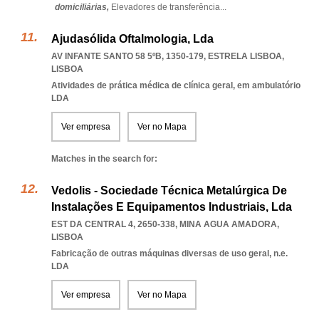
domiciliárias,
Elevadores de transferência
...
Ajudasólida Oftalmologia, Lda
AV INFANTE SANTO 58 5ºB, 1350-179
,
ESTRELA LISBOA
,
LISBOA
Atividades de prática médica de clínica geral, em ambulatório
LDA
Ver empresa
Ver no Mapa
Matches in the search for:
Vedolis - Sociedade Técnica Metalúrgica De
Instalações E Equipamentos Industriais, Lda
EST DA CENTRAL 4, 2650-338
,
MINA AGUA AMADORA
,
LISBOA
Fabricação de outras máquinas diversas de uso geral, n.e.
LDA
Ver empresa
Ver no Mapa