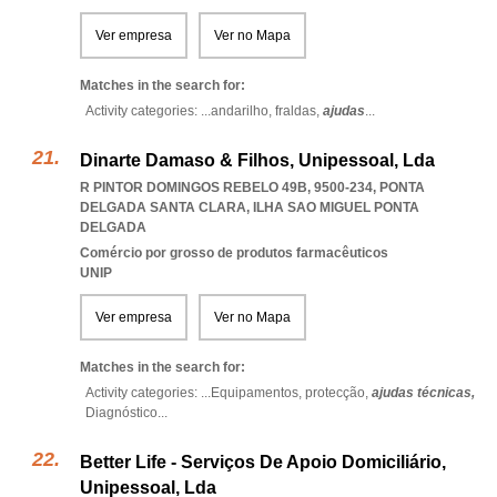
Ver empresa
Ver no Mapa
Matches in the search for:
Activity categories: ...
andarilho,
fraldas,
ajudas
...
Dinarte Damaso & Filhos, Unipessoal, Lda
R PINTOR DOMINGOS REBELO 49B, 9500-234
,
PONTA
DELGADA SANTA CLARA
,
ILHA SAO MIGUEL PONTA
DELGADA
Comércio por grosso de produtos farmacêuticos
UNIP
Ver empresa
Ver no Mapa
Matches in the search for:
Activity categories: ...
Equipamentos,
protecção,
ajudas técnicas,
Diagnóstico
...
Better Life - Serviços De Apoio Domiciliário,
Unipessoal, Lda