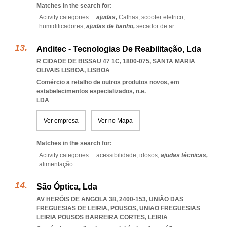
Matches in the search for:
Activity categories: ...
ajudas,
Calhas,
scooter eletrico,
humidificadores,
ajudas de banho,
secador de ar
...
Anditec - Tecnologias De Reabilitação, Lda
R CIDADE DE BISSAU 47 1C, 1800-075
,
SANTA MARIA
OLIVAIS LISBOA
,
LISBOA
Comércio a retalho de outros produtos novos, em
estabelecimentos especializados, n.e.
LDA
Ver empresa
Ver no Mapa
Matches in the search for:
Activity categories: ...
acessibilidade,
idosos,
ajudas técnicas,
alimentação
...
São Óptica, Lda
AV HERÓIS DE ANGOLA 38, 2400-153, UNIÃO DAS
FREGUESIAS DE LEIRIA, POUSOS
,
UNIAO FREGUESIAS
LEIRIA POUSOS BARREIRA CORTES
,
LEIRIA