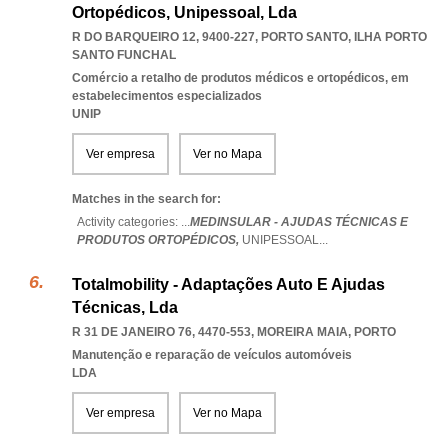
Ortopédicos, Unipessoal, Lda
R DO BARQUEIRO 12, 9400-227
,
PORTO SANTO
,
ILHA PORTO
SANTO FUNCHAL
Comércio a retalho de produtos médicos e ortopédicos, em
estabelecimentos especializados
UNIP
Ver empresa
Ver no Mapa
Matches in the search for:
Activity categories: ...
MEDINSULAR - AJUDAS TÉCNICAS E
PRODUTOS ORTOPÉDICOS,
UNIPESSOAL
...
Totalmobility - Adaptações Auto E Ajudas
Técnicas, Lda
R 31 DE JANEIRO 76, 4470-553
,
MOREIRA MAIA
,
PORTO
Manutenção e reparação de veículos automóveis
LDA
Ver empresa
Ver no Mapa