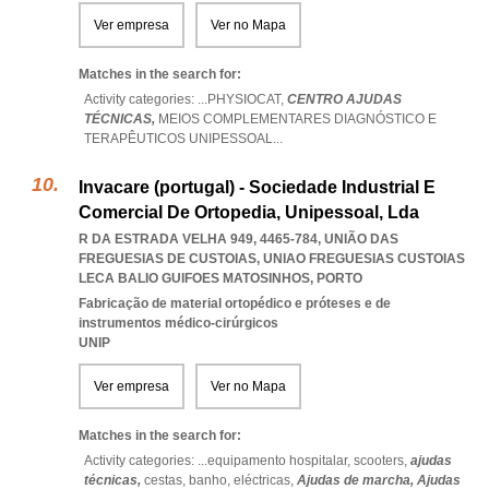
Ver empresa
Ver no Mapa
Matches in the search for:
Activity categories: ...
PHYSIOCAT,
CENTRO AJUDAS
TÉCNICAS,
MEIOS COMPLEMENTARES DIAGNÓSTICO E
TERAPÊUTICOS UNIPESSOAL
...
Invacare (portugal) - Sociedade Industrial E
Comercial De Ortopedia, Unipessoal, Lda
R DA ESTRADA VELHA 949, 4465-784, UNIÃO DAS
FREGUESIAS DE CUSTOIAS
,
UNIAO FREGUESIAS CUSTOIAS
LECA BALIO GUIFOES MATOSINHOS
,
PORTO
Fabricação de material ortopédico e próteses e de
instrumentos médico-cirúrgicos
UNIP
Ver empresa
Ver no Mapa
Matches in the search for:
Activity categories: ...
equipamento hospitalar,
scooters,
ajudas
técnicas,
cestas,
banho,
eléctricas,
Ajudas de marcha,
Ajudas