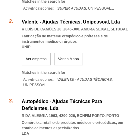
Matches in the search for:
Activity categories: ...
SUPER AJUDAS,
UNIPESSOAL
...
Valente - Ajudas Técnicas, Unipessoal, Lda
R LUÍS DE CAMÕES 20, 2845-300
,
AMORA SEIXAL
,
SETUBAL
Fabricação de material ortopédico e próteses e de
instrumentos médico-cirúrgicos
UNIP
Ver empresa
Ver no Mapa
Matches in the search for:
Activity categories: ...
VALENTE - AJUDAS TÉCNICAS,
UNIPESSOAL
...
Autopédico - Ajudas Técnicas Para
Deficientes, Lda
R DA ALEGRIA 1963, 4200-026
,
BONFIM PORTO
,
PORTO
Comércio a retalho de produtos médicos e ortopédicos, em
estabelecimentos especializados
LDA