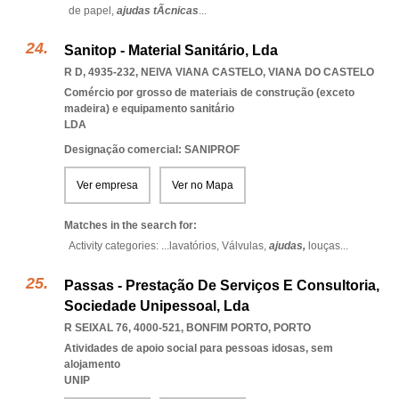
de papel,
ajudas tÃcnicas
...
Sanitop - Material Sanitário, Lda
R D, 4935-232
,
NEIVA VIANA CASTELO
,
VIANA DO CASTELO
Comércio por grosso de materiais de construção (exceto
madeira) e equipamento sanitário
LDA
Designação comercial: SANIPROF
Ver empresa
Ver no Mapa
Matches in the search for:
Activity categories: ...
lavatórios,
Válvulas,
ajudas,
louças
...
Passas - Prestação De Serviços E Consultoria,
Sociedade Unipessoal, Lda
R SEIXAL 76, 4000-521
,
BONFIM PORTO
,
PORTO
Atividades de apoio social para pessoas idosas, sem
alojamento
UNIP