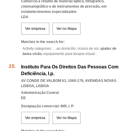
Comércio a retalho de material óptico, fotográfico,
cinematográfico e de instrumentos de precisão, em
estabelecimentos especializados
LDA
Ver empresa
Ver no Mapa
Matches in the search for:
Activity categories: ...
ao domicílio,
óculos de sol,
ajudas de
baixa visão,
equipamento para terapia visual
...
Instituto Para Os Direitos Das Pessoas Com
Deficiência, I.p.
AV CONDE DE VALBOM 63, 1069-178
,
AVENIDAS NOVAS
LISBOA
,
LISBOA
Administração Central
EE
Designação comercial: INR, I. P.
Ver empresa
Ver no Mapa