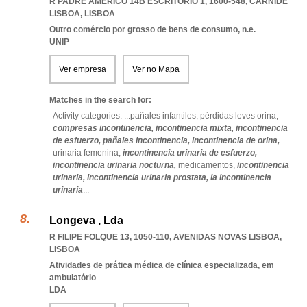
R PADRE AMÉRICO 14B ESCRITÓRIO 1, 1600-548
,
CARNIDE
LISBOA
,
LISBOA
Outro comércio por grosso de bens de consumo, n.e.
UNIP
Ver empresa
Ver no Mapa
Matches in the search for:
Activity categories: ...
pañales infantiles,
pérdidas leves orina,
compresas incontinencia,
incontinencia mixta,
incontinencia
de esfuerzo,
pañales incontinencia,
incontinencia de orina,
urinaria femenina,
incontinencia urinaria de esfuerzo,
incontinencia urinaria nocturna,
medicamentos,
incontinencia
urinaria,
incontinencia urinaria prostata,
la incontinencia
urinaria
...
Longeva , Lda
R FILIPE FOLQUE 13, 1050-110
,
AVENIDAS NOVAS LISBOA
,
LISBOA
Atividades de prática médica de clínica especializada, em
ambulatório
LDA