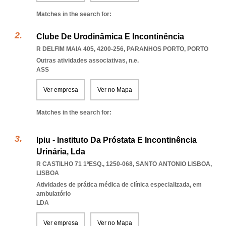
Matches in the search for:
Clube De Urodinâmica E Incontinência
R DELFIM MAIA 405, 4200-256
,
PARANHOS PORTO
,
PORTO
Outras atividades associativas, n.e.
ASS
Ver empresa
Ver no Mapa
Matches in the search for:
Ipiu - Instituto Da Próstata E Incontinência
Urinária, Lda
R CASTILHO 71 1ºESQ., 1250-068
,
SANTO ANTONIO LISBOA
,
LISBOA
Atividades de prática médica de clínica especializada, em
ambulatório
LDA
Ver empresa
Ver no Mapa