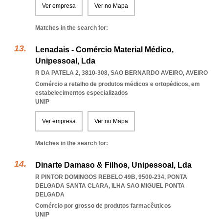
Ver empresa
Ver no Mapa
Matches in the search for:
Lenadais - Comércio Material Médico,
Unipessoal, Lda
R DA PATELA 2, 3810-308
,
SAO BERNARDO AVEIRO
,
AVEIRO
Comércio a retalho de produtos médicos e ortopédicos, em
estabelecimentos especializados
UNIP
Ver empresa
Ver no Mapa
Matches in the search for:
Dinarte Damaso & Filhos, Unipessoal, Lda
R PINTOR DOMINGOS REBELO 49B, 9500-234
,
PONTA
DELGADA SANTA CLARA
,
ILHA SAO MIGUEL PONTA
DELGADA
Comércio por grosso de produtos farmacêuticos
UNIP