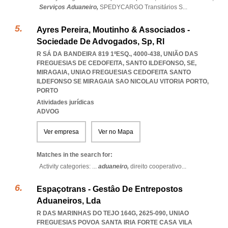
Serviços Aduaneiro,
SPEDYCARGO Transitários S
...
Ayres Pereira, Moutinho & Associados -
Sociedade De Advogados, Sp, Rl
R SÁ DA BANDEIRA 819 1ºESQ., 4000-438, UNIÃO DAS
FREGUESIAS DE CEDOFEITA, SANTO ILDEFONSO, SE,
MIRAGAIA
,
UNIAO FREGUESIAS CEDOFEITA SANTO
ILDEFONSO SE MIRAGAIA SAO NICOLAU VITORIA PORTO
,
PORTO
Atividades jurídicas
ADVOG
Ver empresa
Ver no Mapa
Matches in the search for:
Activity categories: ...
aduaneiro,
direito cooperativo
...
Espaçotrans - Gestâo De Entrepostos
Aduaneiros, Lda
R DAS MARINHAS DO TEJO 164G, 2625-090
,
UNIAO
FREGUESIAS POVOA SANTA IRIA FORTE CASA VILA