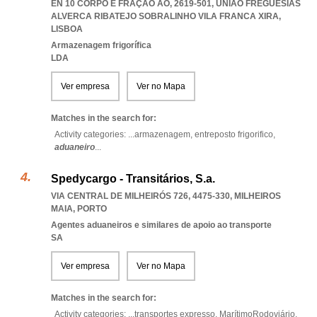
EN 10 CORPO E FRAÇÃO AO, 2619-501
,
UNIAO FREGUESIAS
ALVERCA RIBATEJO SOBRALINHO VILA FRANCA XIRA
,
LISBOA
Armazenagem frigorífica
LDA
Ver empresa
Ver no Mapa
Matches in the search for:
Activity categories: ...
armazenagem,
entreposto frigorifico,
aduaneiro
...
Spedycargo - Transitários, S.a.
VIA CENTRAL DE MILHEIRÓS 726, 4475-330
,
MILHEIROS
MAIA
,
PORTO
Agentes aduaneiros e similares de apoio ao transporte
SA
Ver empresa
Ver no Mapa
Matches in the search for:
Activity categories: ...
transportes expresso,
MarítimoRodoviário,