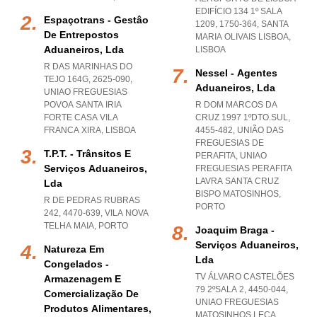
EDIFÍCIO 134 1º SALA
Espaçotrans - Gestâo
1209, 1750-364
,
SANTA
De Entrepostos
MARIA OLIVAIS LISBOA
,
Aduaneiros, Lda
LISBOA
R DAS MARINHAS DO
Nessel - Agentes
TEJO 164G, 2625-090
,
Aduaneiros, Lda
UNIAO FREGUESIAS
POVOA SANTA IRIA
R DOM MARCOS DA
FORTE CASA VILA
CRUZ 1997 1ºDTO.SUL,
FRANCA XIRA
,
LISBOA
4455-482, UNIÃO DAS
FREGUESIAS DE
T.p.t. - Trânsitos E
PERAFITA
,
UNIAO
Serviços Aduaneiros,
FREGUESIAS PERAFITA
LAVRA SANTA CRUZ
Lda
BISPO MATOSINHOS
,
R DE PEDRAS RUBRAS
PORTO
242, 4470-639
,
VILA NOVA
TELHA MAIA
,
PORTO
Joaquim Braga -
Serviços Aduaneiros,
Natureza Em
Lda
Congelados -
TV ÁLVARO CASTELÕES
Armazenagem E
79 2ºSALA 2, 4450-044
,
Comercialização De
UNIAO FREGUESIAS
Produtos Alimentares,
MATOSINHOS LECA