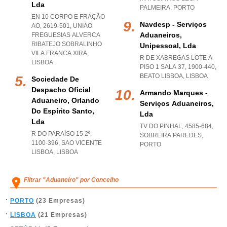
Lda
PALMEIRA
,
PORTO
EN 10 CORPO E FRAÇÃO
Navdesp - Serviços
AO, 2619-501
,
UNIAO
Aduaneiros,
FREGUESIAS ALVERCA
RIBATEJO SOBRALINHO
Unipessoal, Lda
VILA FRANCA XIRA
,
R DE XABREGAS LOTE A
LISBOA
PISO 1 SALA 37, 1900-440
,
BEATO LISBOA
,
LISBOA
Sociedade De
Despacho Oficial
Armando Marques -
Aduaneiro, Orlando
Serviços Aduaneiros,
Do Espírito Santo,
Lda
Lda
TV DO PINHAL, 4585-684
,
R DO PARAÍSO 15 2º,
SOBREIRA PAREDES
,
1100-396
,
SAO VICENTE
PORTO
LISBOA
,
LISBOA
Filtrar "Aduaneiro" por Concelho
PORTO
(23 Empresas)
LISBOA
(21 Empresas)