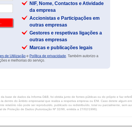
NIF, Nome, Contactos e Atividade
da empresa
Accionistas e Participações em
outras empresas
Gestores e respetivas ligações a
outras empresas
Marcas e publicações legais
es de Utilização
e
Política de privacidade
. Também autorizo a
ções e melhorias do serviço.
ta da base de dados da Informa D&B, foi obtida junto de fontes públicas ou do próprio e faz refe
-la dentro do âmbito empresarial que realiza a respetiva empresa ou ENI. Caso detete algum erro 
ente relatório não pode ser reproduzido, publicado ou redistribuído, total ou parcialmente, sem
l de Proteção de Dados (Autorização Nº 32/96, emitida a 27/02/1996).