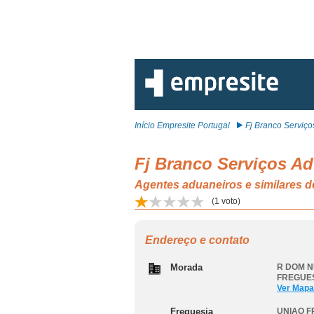
Início Empresite Portugal
Fj Branco Serviços
Fj Branco Serviços Ad
Agentes aduaneiros e similare
(
1
voto)
Endereço e contato
Morada
R DOM N
FREGUES
Ver Mapa
Freguesia
UNIAO F