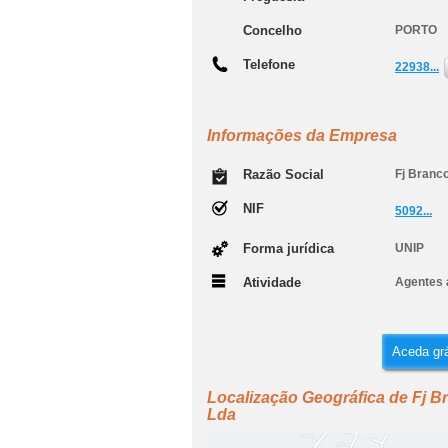
Concelho
PORTO
Telefone
22938...
Informações da Empresa
Razão Social
Fj Branc
NIF
5092...
Forma jurídica
UNIP
Atividade
Agentes a
Aceda grá
Localização Geográfica de Fj B
Lda