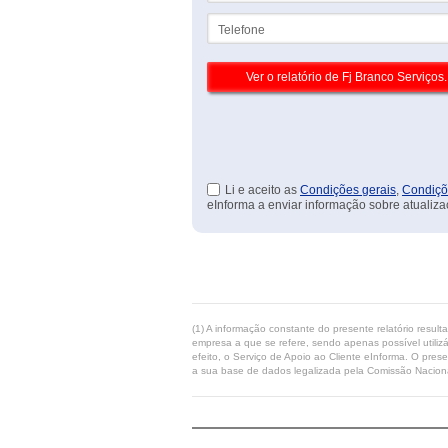
Telefone
Li e aceito as
Condições gerais
,
Condiçõ
eInforma a enviar informação sobre atualiza
(1) A informação constante do presente relatório resul
empresa a que se refere, sendo apenas possível utilizá
efeito, o Serviço de Apoio ao Cliente eInforma. O pres
a sua base de dados legalizada pela Comissão Naciona