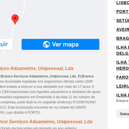
LISB
PORT
SETÚ
AVEI
BRA
ILHA
DELG
ILHA
iços Aduaneiros, Unipessoal, Lda
HERO
j Branco Serviços Aduaneiros, Unipessoal, Lda
.
Fj Branco
FARO
a sociedade registada nos organismos oficiais como UNIP.
LEIRI
tem estado a exercer a sua atividade por mais de 17 anos. A
e CINI relacionada com Agentes aduaneiros e similares de apoio
ILHA
esariais registados em Empresite é da data 11 de outubro de
Empre
desta empresa, pode fazê-lo no seguinte endereço R DOM NUNO
3. Esta localização encontra-se na cidade de UNIAO
cujo distrito é PORTO.
nco Serviços Aduaneiros, Unipessoal, Lda
 foram decrescentes em respeito ao ano anterior.