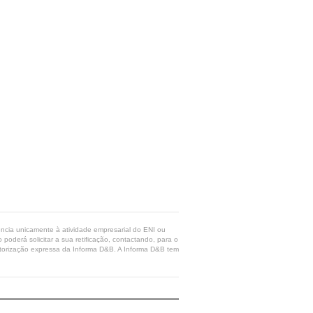
rência unicamente à atividade empresarial do ENI ou
poderá solicitar a sua retificação, contactando, para o
 autorização expressa da Informa D&B. A Informa D&B tem