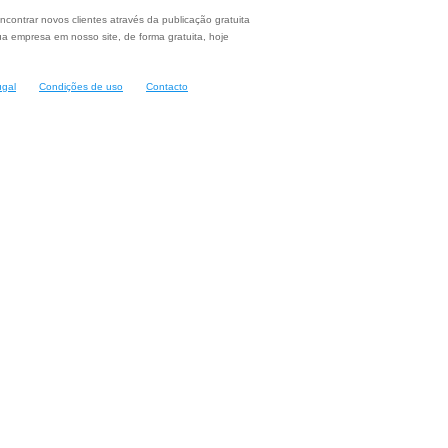
ncontrar novos clientes através da publicação gratuita
a empresa em nosso site, de forma gratuita, hoje
ugal
Condições de uso
Contacto