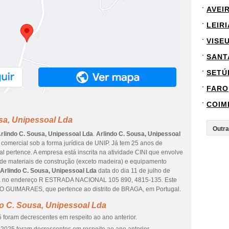
AVEI
LEIRI
VISE
SANT
SETÚ
FARO
COIM
sa, Unipessoal Lda
rlindo C. Sousa, Unipessoal Lda
.
Arlindo C. Sousa, Unipessoal
o comercial sob a forma jurídica de UNIP. Já tem 25 anos de
 pertence. A empresa está inscrita na atividade CINI que envolve
de materiais de construção (exceto madeira) e equipamento
Arlindo C. Sousa, Unipessoal Lda
data do dia 11 de julho de
sa no endereço R ESTRADA NACIONAL 105 890, 4815-135. Este
O GUIMARAES, que pertence ao distrito de BRAGA, em Portugal.
o C. Sousa, Unipessoal Lda
 foram decrescentes em respeito ao ano anterior.