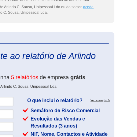
2025 foram decrescentes em respeito ao ano anterior.
de Arlindo C. Sousa, Unipessoal Lda ou do sector,
aceda
do C. Sousa, Unipessoal Lda.
eInforma
e ao relatório de Arlindo
enha
5 relatórios
de empresa
grátis
 Arlindo C. Sousa, Unipessoal Lda
O que inclui o relatório?
Ver exemplo >
Semáforo de Risco Comercial
Evolução das Vendas e
Resultados (3 anos)
NIF, Nome, Contactos e Atividade