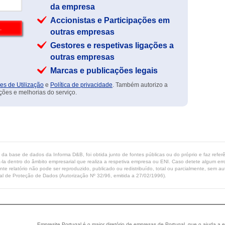
da empresa
Accionistas e Participações em
outras empresas
Gestores e respetivas ligações a
outras empresas
Marcas e publicações legais
es de Utilização
e
Política de privacidade
. Também autorizo a
ções e melhorias do serviço.
ta da base de dados da Informa D&B, foi obtida junto de fontes públicas ou do próprio e faz refe
-la dentro do âmbito empresarial que realiza a respetiva empresa ou ENI. Caso detete algum erro 
ente relatório não pode ser reproduzido, publicado ou redistribuído, total ou parcialmente, sem
l de Proteção de Dados (Autorização Nº 32/96, emitida a 27/02/1996).
Empresite Portugal é o maior diretório de empresas de Portugal, que o ajuda a e