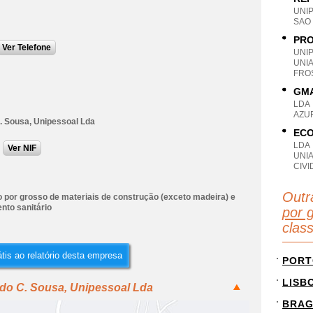
UNI
SAO
PRO
Ver Telefone
UNI
UNI
FRO
GMA
LDA
AZU
C. Sousa, Unipessoal Lda
ECO
LDA
Ver NIF
UNI
CIVI
Outr
 por grosso de materiais de construção (exceto madeira) e
nto sanitário
por g
clas
tis ao relatório desta empresa
PORT
LISB
ndo C. Sousa, Unipessoal Lda
BRA