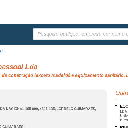
Pesquisar:
U...
pessoal Lda
is de construção (exceto madeira) e equipamento sanitá
Outr
ECO
DA NACIONAL 105 890, 4815-135
,
LORDELO GUIMARAES
,
LDA
UNI
BRA
O GUIMARAES
REF