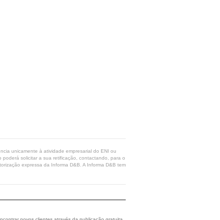
rência unicamente à atividade empresarial do ENI ou
poderá solicitar a sua retificação, contactando, para o
 autorização expressa da Informa D&B. A Informa D&B tem
ncontrar novos clientes através da publicação gratuita