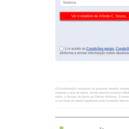
Li e aceito as
Condições gerais
,
Condiçõ
eInforma a enviar informação sobre atualiza
(1) A informação constante do presente relatório resul
empresa a que se refere, sendo apenas possível utilizá
efeito, o Serviço de Apoio ao Cliente eInforma. O pres
a sua base de dados legalizada pela Comissão Naciona