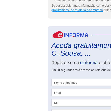
Os resultados da empresa durante o ano de 
Se deseja obter mais informação comercial 
gratuitamente ao relatório da empresa
Arlin
Aceda gratuitament
C. Sousa, ...
Registe-se na
eInforma
e obt
Em 10 segundos terá acesso ao relatório de
Nome e apelidos
Email
NIF
Telefone