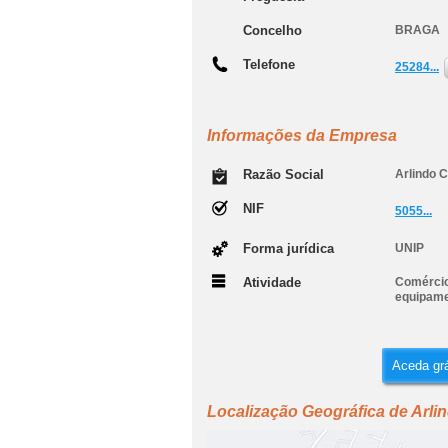
Concelho
BRAGA
Telefone
25284...
Informações da Empresa
Razão Social
Arlindo 
NIF
5055...
Forma jurídica
UNIP
Atividade
Comércio
equipame
Aceda grá
Localização Geográfica de Arli