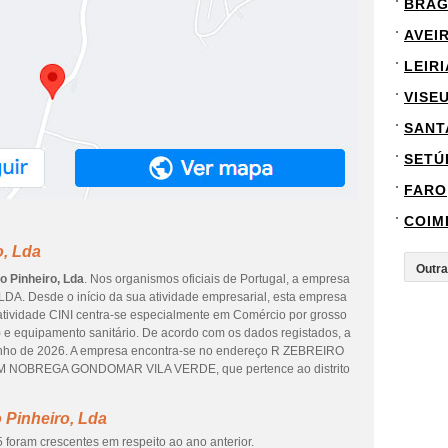
BRA
AVEI
LEIRI
VISE
SANT
SETÚ
FARO
COIM
o, Lda
o Pinheiro, Lda
. Nos organismos oficiais de Portugal, a empresa
LDA. Desde o início da sua atividade empresarial, esta empresa
 atividade CINI centra-se especialmente em Comércio por grosso
) e equipamento sanitário. De acordo com os dados registados, a
 junho de 2026. A empresa encontra-se no endereço R ZEBREIRO
OIM NOBREGA GONDOMAR VILA VERDE, que pertence ao distrito
 Pinheiro, Lda
 foram crescentes em respeito ao ano anterior.