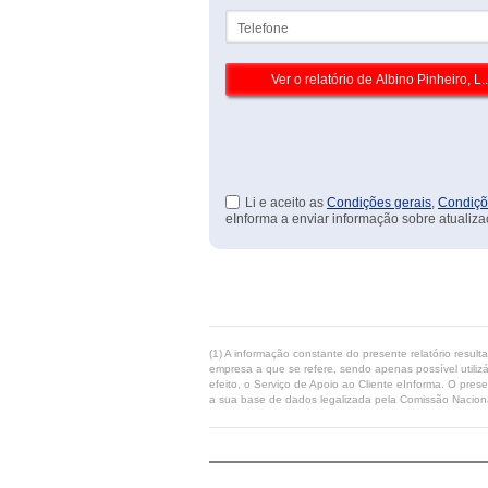
Telefone
Li e aceito as
Condições gerais
,
Condiçõ
eInforma a enviar informação sobre atualiza
(1) A informação constante do presente relatório resul
empresa a que se refere, sendo apenas possível utilizá
efeito, o Serviço de Apoio ao Cliente eInforma. O pres
a sua base de dados legalizada pela Comissão Naciona