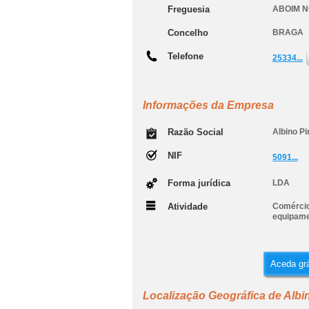
Freguesia
ABOIM 
Concelho
BRAGA
Telefone
25334...
Informações da Empresa
Razão Social
Albino Pi
NIF
5091...
Forma jurídica
LDA
Atividade
Comércio
equipame
Aceda grá
Localização Geográfica de Albi