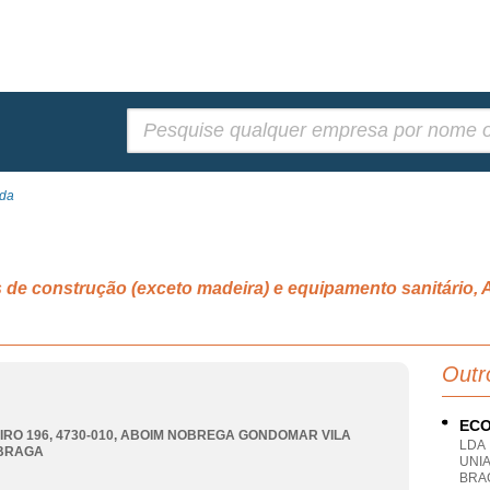
Pesquisar:
Lda
is de construção (exceto madeira) e equipamento sanit
Outr
ECO
RO 196, 4730-010
,
ABOIM NOBREGA GONDOMAR VILA
LDA
BRAGA
UNI
BRA