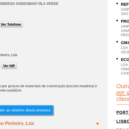
NOBREGA GONDOMAR VILA VERDE
REF
UNI
SAO
PRO
Ver Telefone
UNI
UNI
FRO
GMA
LDA
AZU
nheiro, Lda
ECO
LDA
Ver NIF
UNI
CIVI
Outr
 por grosso de materiais de construção (exceto madeira) e
nto sanitário
por g
clas
tis ao relatório desta empresa
PORT
LISB
no Pinheiro, Lda