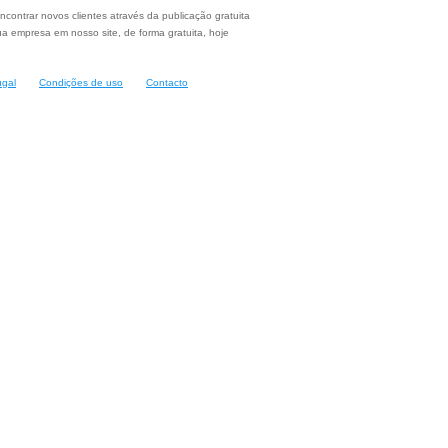
ncontrar novos clientes através da publicação gratuita
a empresa em nosso site, de forma gratuita, hoje
ugal
Condições de uso
Contacto