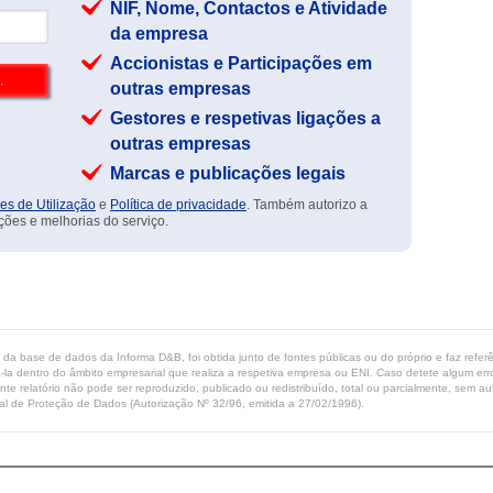
NIF, Nome, Contactos e Atividade
da empresa
Accionistas e Participações em
outras empresas
Gestores e respetivas ligações a
outras empresas
Marcas e publicações legais
es de Utilização
e
Política de privacidade
. Também autorizo a
ções e melhorias do serviço.
ta da base de dados da Informa D&B, foi obtida junto de fontes públicas ou do próprio e faz refe
-la dentro do âmbito empresarial que realiza a respetiva empresa ou ENI. Caso detete algum erro 
ente relatório não pode ser reproduzido, publicado ou redistribuído, total ou parcialmente, sem
l de Proteção de Dados (Autorização Nº 32/96, emitida a 27/02/1996).