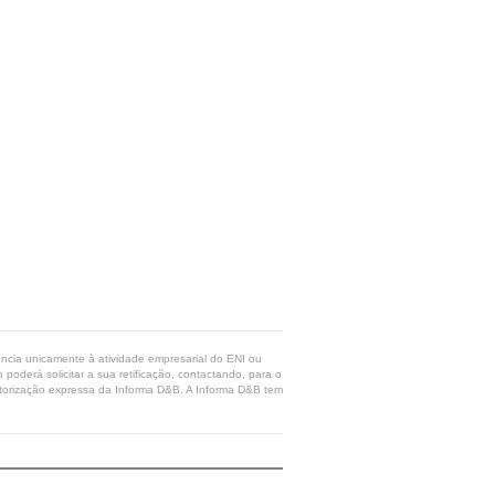
rência unicamente à atividade empresarial do ENI ou
poderá solicitar a sua retificação, contactando, para o
 autorização expressa da Informa D&B. A Informa D&B tem