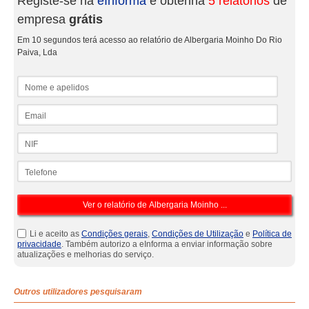
Registe-se na
eInforma
e obtenha
5 relatórios
de
empresa
grátis
Em 10 segundos terá acesso ao relatório de Albergaria Moinho Do Rio
Paiva, Lda
Nome e apelidos
Email
NIF
Telefone
Li e aceito as
Condições gerais
,
Condições de Utilização
e
Política de
privacidade
. Também autorizo a eInforma a enviar informação sobre
atualizações e melhorias do serviço.
Outros utilizadores pesquisaram