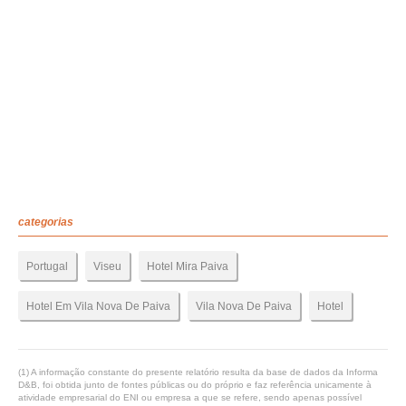
categorias
Portugal
Viseu
Hotel Mira Paiva
Hotel Em Vila Nova De Paiva
Vila Nova De Paiva
Hotel
(1) A informação constante do presente relatório resulta da base de dados da Informa
D&B, foi obtida junto de fontes públicas ou do próprio e faz referência unicamente à
atividade empresarial do ENI ou empresa a que se refere, sendo apenas possível