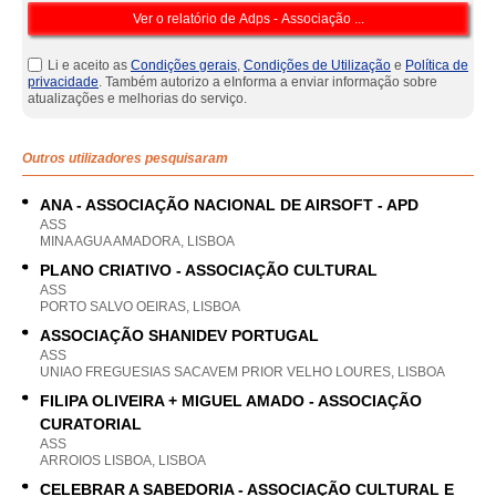
Li e aceito as
Condições gerais
,
Condições de Utilização
e
Política de
privacidade
. Também autorizo a eInforma a enviar informação sobre
atualizações e melhorias do serviço.
Outros utilizadores pesquisaram
ANA - ASSOCIAÇÃO NACIONAL DE AIRSOFT - APD
ASS
MINA AGUA AMADORA, LISBOA
PLANO CRIATIVO - ASSOCIAÇÃO CULTURAL
ASS
PORTO SALVO OEIRAS, LISBOA
ASSOCIAÇÃO SHANIDEV PORTUGAL
ASS
UNIAO FREGUESIAS SACAVEM PRIOR VELHO LOURES, LISBOA
FILIPA OLIVEIRA + MIGUEL AMADO - ASSOCIAÇÃO
CURATORIAL
ASS
ARROIOS LISBOA, LISBOA
CELEBRAR A SABEDORIA - ASSOCIAÇÃO CULTURAL E