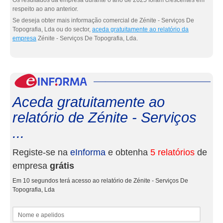
Os resultados da empresa durante o ano de 2025 foram crescentes em
respeito ao ano anterior.
Se deseja obter mais informação comercial de Zénite - Serviços De
Topografia, Lda ou do sector,
aceda gratuitamente ao relatório da
empresa
Zénite - Serviços De Topografia, Lda.
eInf
Aceda gratuitamente ao
relatório de Zénite - Serviços
...
Registe-se na
eInforma
e obtenha
5 relatórios
de
empresa
grátis
Em 10 segundos terá acesso ao relatório de Zénite - Serviços De
Topografia, Lda
Nome e apelidos