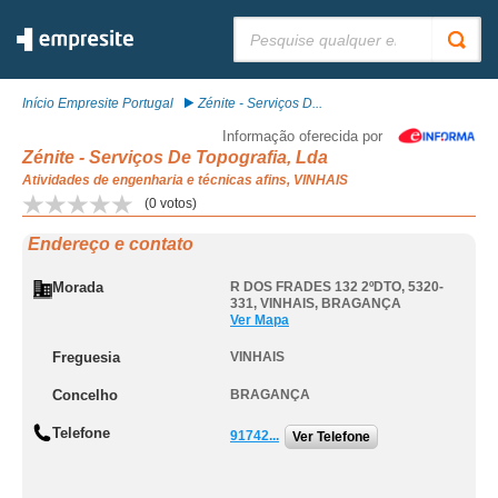
Pesquisar:
Início Empresite Portugal
Zénite - Serviços D...
Informação oferecida por
Zénite - Serviços De Topografia, Lda
Atividades de engenharia e técnicas afins, VINHAIS
(
0
votos)
Endereço e contato
Morada
R DOS FRADES 132 2ºDTO, 5320-
331
,
VINHAIS
,
BRAGANÇA
Ver Mapa
Freguesia
VINHAIS
Concelho
BRAGANÇA
Telefone
91742...
Ver Telefone