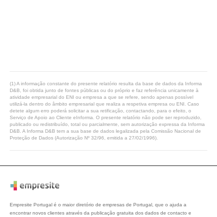
(1) A informação constante do presente relatório resulta da base de dados da Informa
D&B, foi obtida junto de fontes públicas ou do próprio e faz referência unicamente à
atividade empresarial do ENI ou empresa a que se refere, sendo apenas possível
utilizá-la dentro do âmbito empresarial que realiza a respetiva empresa ou ENI. Caso
detete algum erro poderá solicitar a sua retificação, contactando, para o efeito, o
Serviço de Apoio ao Cliente eInforma. O presente relatório não pode ser reproduzido,
publicado ou redistribuído, total ou parcialmente, sem autorização expressa da Informa
D&B. A Informa D&B tem a sua base de dados legalizada pela Comissão Nacional de
Proteção de Dados (Autorização Nº 32/96, emitida a 27/02/1996).
Empresite Portugal é o maior diretório de empresas de Portugal, que o ajuda a
encontrar novos clientes através da publicação gratuita dos dados de contacto e