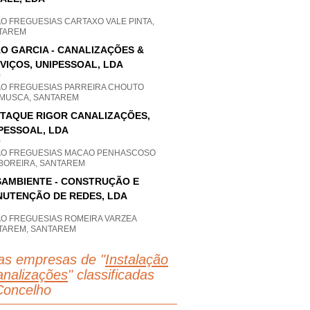
O FREGUESIAS CARTAXO VALE PINTA,
TAREM
O GARCIA - CANALIZAÇÕES &
VIÇOS, UNIPESSOAL, LDA
P
AO FREGUESIAS PARREIRA CHOUTO
MUSCA, SANTAREM
TAQUE RIGOR CANALIZAÇÕES,
PESSOAL, LDA
P
AO FREGUESIAS MACAO PENHASCOSO
BOREIRA, SANTAREM
AMBIENTE - CONSTRUÇÃO E
UTENÇÃO DE REDES, LDA
AO FREGUESIAS ROMEIRA VARZEA
TAREM, SANTAREM
as empresas de "
Instalação
analizações
" classificadas
Concelho