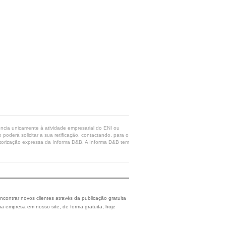
rência unicamente à atividade empresarial do ENI ou
poderá solicitar a sua retificação, contactando, para o
 autorização expressa da Informa D&B. A Informa D&B tem
ncontrar novos clientes através da publicação gratuita
a empresa em nosso site, de forma gratuita, hoje