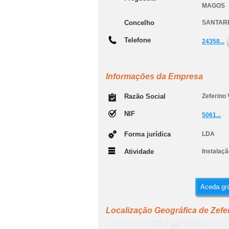
MAGOS
Concelho
SANTAR
Telefone
24358...
Informações da Empresa
Razão Social
Zeferino 
NIF
5061...
Forma jurídica
LDA
Atividade
Instalaç
Aceda grá
Localização Geográfica de Zefer