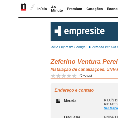
Início Empresite Portugal
Zeferino Ventura P
Zeferino Ventura Perei
Instalação de canalizações,
(
0
votos)
Endereço e contato
Morada
R LUÍS D
RIBATE
Ver Mapa
Freguesia
UNIAO F