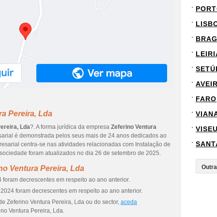
PORT
LISB
BRA
LEIRI
SETÚ
AVEI
FARO
a Pereira, Lda
VIAN
ereira, Lda
?. A forma jurídica da empresa
Zeferino Ventura
VISE
sarial é demonstrada pelos seus mais de 24 anos dedicados ao
SANT
esarial centra-se nas atividades relacionadas com Instalação de
sociedade foram atualizados no dia 26 de setembro de 2025.
no Ventura Pereira, Lda
 foram decrescentes em respeito ao ano anterior.
2024 foram decrescentes em respeito ao ano anterior.
e Zeferino Ventura Pereira, Lda ou do sector,
aceda
ino Ventura Pereira, Lda.