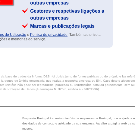
outras empresas
Gestores e respetivas ligações a
outras empresas
Marcas e publicações legais
es de Utilização
e
Política de privacidade
. Também autorizo a
ções e melhorias do serviço.
ta da base de dados da Informa D&B, foi obtida junto de fontes públicas ou do próprio e faz refe
-la dentro do âmbito empresarial que realiza a respetiva empresa ou ENI. Caso detete algum erro 
ente relatório não pode ser reproduzido, publicado ou redistribuído, total ou parcialmente, sem
l de Proteção de Dados (Autorização Nº 32/96, emitida a 27/02/1996).
Empresite Portugal é o maior diretório de empresas de Portugal, que o ajuda a e
dos dados de contacto e atividade da sua empresa. Atualize a página web da su
mesmo.