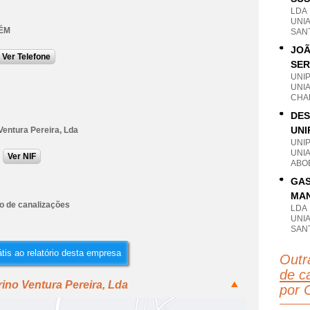
LDA
UNIA
ÉM
SAN
JOÃ
Ver Telefone
SER
UNI
UNI
CHA
DES
UNI
Ventura Pereira, Lda
UNI
UNI
Ver NIF
ABO
GAS
MAN
ão de canalizações
LDA
UNI
SAN
tis ao relatório desta empresa
Outr
de c
ino Ventura Pereira, Lda
por 