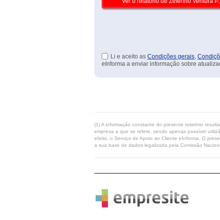
Li e aceito as
Condições gerais
,
Condiçõ
eInforma a enviar informação sobre atualiza
(1) A informação constante do presente relatório resul
empresa a que se refere, sendo apenas possível utilizá
efeito, o Serviço de Apoio ao Cliente eInforma. O pres
a sua base de dados legalizada pela Comissão Naciona