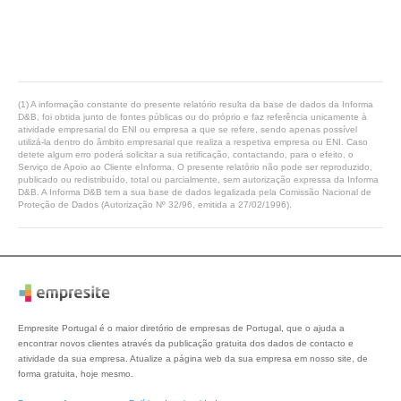
(1) A informação constante do presente relatório resulta da base de dados da Informa
D&B, foi obtida junto de fontes públicas ou do próprio e faz referência unicamente à
atividade empresarial do ENI ou empresa a que se refere, sendo apenas possível
utilizá-la dentro do âmbito empresarial que realiza a respetiva empresa ou ENI. Caso
detete algum erro poderá solicitar a sua retificação, contactando, para o efeito, o
Serviço de Apoio ao Cliente eInforma. O presente relatório não pode ser reproduzido,
publicado ou redistribuído, total ou parcialmente, sem autorização expressa da Informa
D&B. A Informa D&B tem a sua base de dados legalizada pela Comissão Nacional de
Proteção de Dados (Autorização Nº 32/96, emitida a 27/02/1996).
Empresite Portugal é o maior diretório de empresas de Portugal, que o ajuda a
encontrar novos clientes através da publicação gratuita dos dados de contacto e
atividade da sua empresa. Atualize a página web da sua empresa em nosso site, de
forma gratuita, hoje mesmo.