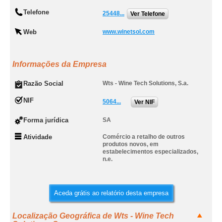
Telefone
25448...
Ver Telefone
Web
www.winetsol.com
Informações da Empresa
Razão Social
Wts - Wine Tech Solutions, S.a.
NIF
5064...
Ver NIF
Forma jurídica
SA
Atividade
Comércio a retalho de outros
produtos novos, em
estabelecimentos especializados,
n.e.
Aceda grátis ao relatório desta empresa
Localização Geográfica de Wts - Wine Tech