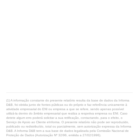
(1) A informação constante do presente relatório resulta da base de dados da Informa
D&B, foi obtida junto de fontes públicas ou do próprio e faz referência unicamente à
atividade empresarial do ENI ou empresa a que se refere, sendo apenas possível
utilizá-la dentro do âmbito empresarial que realiza a respetiva empresa ou ENI. Caso
detete algum erro poderá solicitar a sua retificação, contactando, para o efeito, o
Serviço de Apoio ao Cliente eInforma. O presente relatório não pode ser reproduzido,
publicado ou redistribuído, total ou parcialmente, sem autorização expressa da Informa
D&B. A Informa D&B tem a sua base de dados legalizada pela Comissão Nacional de
Proteção de Dados (Autorização Nº 32/96, emitida a 27/02/1996).