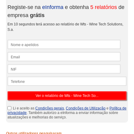
Registe-se na
eInforma
e obtenha
5 relatórios
de
empresa
grátis
Em 10 segundos terá acesso ao relatório de Wts - Wine Tech Solutions,
S.a.
Nome e apelidos
Email
NIF
Telefone
Li e aceito as
Condições gerais
,
Condições de Utilização
e
Política de
privacidade
. Também autorizo a eInforma a enviar informação sobre
atualizações e melhorias do serviço.
Outros utilizadores pesquisaram