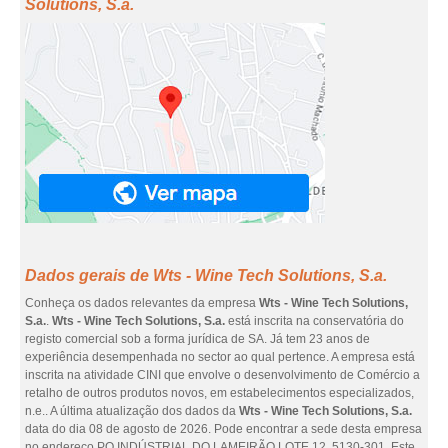
Solutions, S.a.
Dados gerais de Wts - Wine Tech Solutions, S.a.
Conheça os dados relevantes da empresa
Wts - Wine Tech Solutions,
S.a.
.
Wts - Wine Tech Solutions, S.a.
está inscrita na conservatória do
registo comercial sob a forma jurídica de SA. Já tem 23 anos de
experiência desempenhada no sector ao qual pertence. A empresa está
inscrita na atividade CINI que envolve o desenvolvimento de Comércio a
retalho de outros produtos novos, em estabelecimentos especializados,
n.e.. A última atualização dos dados da
Wts - Wine Tech Solutions, S.a.
data do dia 08 de agosto de 2026. Pode encontrar a sede desta empresa
no endereço PQ INDÚSTRIAL DO LAMEIRÃO LOTE 12, 5130-301. Este