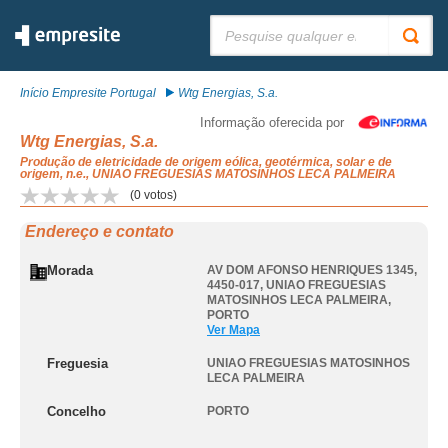
Pesquisar:
Início Empresite Portugal
Wtg Energias, S.a.
Informação oferecida por
Wtg Energias, S.a.
Produção de eletricidade de origem eólica, geotérmica, solar e de
origem, n.e., UNIAO FREGUESIAS MATOSINHOS LECA PALMEIRA
(
0
votos)
Endereço e contato
Morada
AV DOM AFONSO HENRIQUES 1345,
4450-017
,
UNIAO FREGUESIAS
MATOSINHOS LECA PALMEIRA
,
PORTO
Ver Mapa
Freguesia
UNIAO FREGUESIAS MATOSINHOS
LECA PALMEIRA
Concelho
PORTO