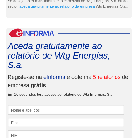
Se deseja obter mais informação comercial de Wtg Energias, S.a. ou do
sector,
aceda gratuitamente ao relatório da empresa
Wtg Energias, S.a..
eInf
Aceda gratuitamente ao
relatório de Wtg Energias,
S.a.
Registe-se na
eInforma
e obtenha
5 relatórios
de
empresa
grátis
Em 10 segundos terá acesso ao relatório de Wtg Energias, S.a.
Nome e apelidos
Email
NIF