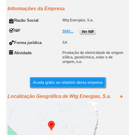
Informações da Empresa
Razão Social
Wtg Energias, S.a.
NIF
5081...
Ver NIF
Forma jurídica
SA
Atividade
Produção de eletricidade de origem
eólica, geotérmica, solar e de
origem, n.e.
Aceda grátis ao relatório desta empresa
Localização Geográfica de Wtg Energias, S.a.