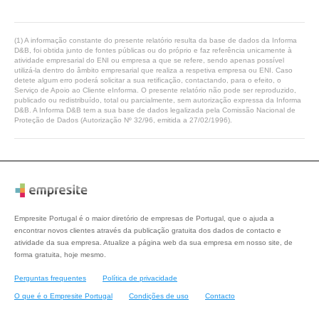
(1) A informação constante do presente relatório resulta da base de dados da Informa
D&B, foi obtida junto de fontes públicas ou do próprio e faz referência unicamente à
atividade empresarial do ENI ou empresa a que se refere, sendo apenas possível
utilizá-la dentro do âmbito empresarial que realiza a respetiva empresa ou ENI. Caso
detete algum erro poderá solicitar a sua retificação, contactando, para o efeito, o
Serviço de Apoio ao Cliente eInforma. O presente relatório não pode ser reproduzido,
publicado ou redistribuído, total ou parcialmente, sem autorização expressa da Informa
D&B. A Informa D&B tem a sua base de dados legalizada pela Comissão Nacional de
Proteção de Dados (Autorização Nº 32/96, emitida a 27/02/1996).
Empresite Portugal é o maior diretório de empresas de Portugal, que o ajuda a
encontrar novos clientes através da publicação gratuita dos dados de contacto e
atividade da sua empresa. Atualize a página web da sua empresa em nosso site, de
forma gratuita, hoje mesmo.
Perguntas frequentes
Política de privacidade
O que é o Empresite Portugal
Condições de uso
Contacto