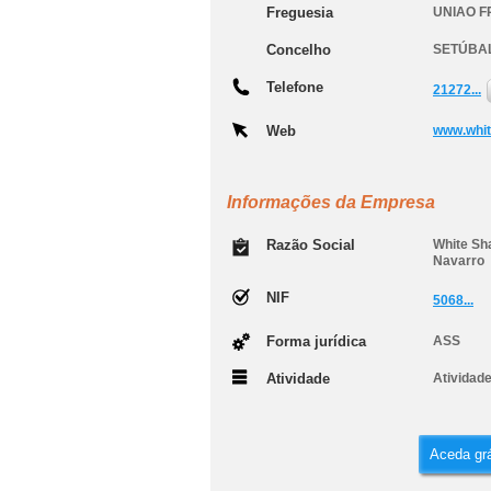
Freguesia
UNIAO F
Concelho
SETÚBA
Telefone
21272...
Web
www.whit
Informações da Empresa
Razão Social
White Sh
Navarro
NIF
5068...
Forma jurídica
ASS
Atividade
Atividad
Aceda grá