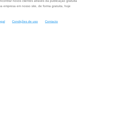
ncontrar novos clientes através da publicação gratuita
a empresa em nosso site, de forma gratuita, hoje
ugal
Condições de uso
Contacto