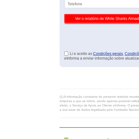
Telefone
Li e aceito as
Condições gerais
,
Condiçõ
eInforma a enviar informação sobre atualiza
(1) A informação constante do presente relatório resul
empresa a que se refere, sendo apenas possível utilizá
efeito, o Serviço de Apoio ao Cliente eInforma. O pres
a sua base de dados legalizada pela Comissão Naciona