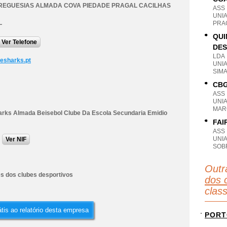
REGUESIAS ALMADA COVA PIEDADE PRAGAL CACILHAS
ASS
UNI
L
PRA
QUI
Ver Telefone
DES
LDA
esharks.pt
UNI
SIM
CBG
ASS
UNI
MAR
arks Almada Beisebol Clube Da Escola Secundaria Emidio
FAI
ASS
UNI
Ver NIF
SOB
Outr
es dos clubes desportivos
dos 
clas
tis ao relatório desta empresa
PORT