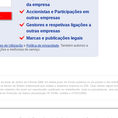
da empresa
Accionistas e Participações em
outras empresas
Gestores e respetivas ligações a
outras empresas
Marcas e publicações legais
es de Utilização
e
Política de privacidade
. Também autorizo a
ções e melhorias do serviço.
ta da base de dados da Informa D&B, foi obtida junto de fontes públicas ou do próprio e faz refe
-la dentro do âmbito empresarial que realiza a respetiva empresa ou ENI. Caso detete algum erro 
ente relatório não pode ser reproduzido, publicado ou redistribuído, total ou parcialmente, sem
l de Proteção de Dados (Autorização Nº 32/96, emitida a 27/02/1996).