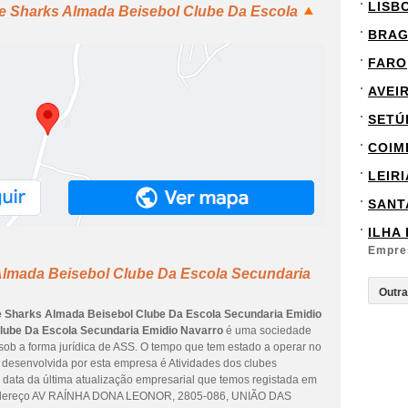
LISB
te Sharks Almada Beisebol Clube Da Escola
BRA
FARO
AVEI
SETÚ
COIM
LEIRI
SANT
ILHA
Empre
Almada Beisebol Clube Da Escola Secundaria
e Sharks Almada Beisebol Clube Da Escola Secundaria Emidio
lube Da Escola Secundaria Emidio Navarro
é uma sociedade
l sob a forma jurídica de ASS. O tempo que tem estado a operar no
l desenvolvida por esta empresa é Atividades dos clubes
a data da última atualização empresarial que temos registada em
 endereço AV RAÍNHA DONA LEONOR, 2805-086, UNIÃO DAS