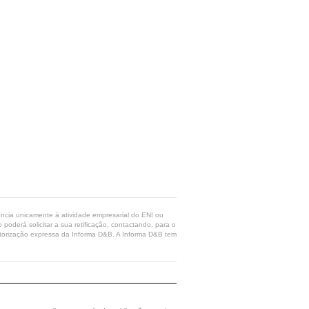
rência unicamente à atividade empresarial do ENI ou
poderá solicitar a sua retificação, contactando, para o
 autorização expressa da Informa D&B. A Informa D&B tem