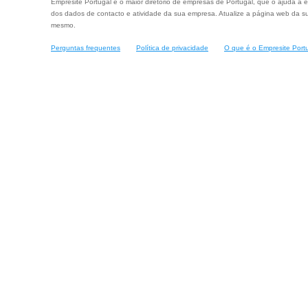
Empresite Portugal é o maior diretório de empresas de Portugal, que o ajuda a e
dos dados de contacto e atividade da sua empresa. Atualize a página web da su
mesmo.
Perguntas frequentes
Política de privacidade
O que é o Empresite Port