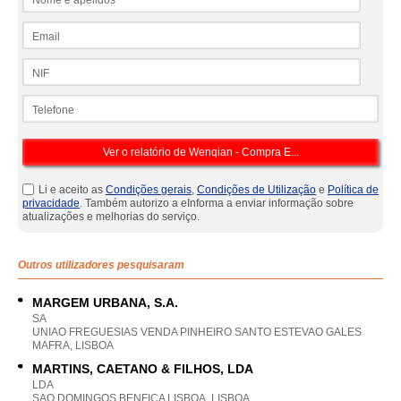
Email
NIF
Telefone
Li e aceito as
Condições gerais
,
Condições de Utilização
e
Política de
privacidade
. Também autorizo a eInforma a enviar informação sobre
atualizações e melhorias do serviço.
Outros utilizadores pesquisaram
MARGEM URBANA, S.A.
SA
UNIAO FREGUESIAS VENDA PINHEIRO SANTO ESTEVAO GALES
MAFRA, LISBOA
MARTINS, CAETANO & FILHOS, LDA
LDA
SAO DOMINGOS BENFICA LISBOA, LISBOA