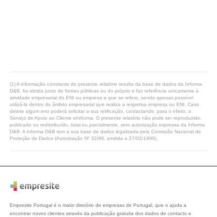
(1) A informação constante do presente relatório resulta da base de dados da Informa
D&B, foi obtida junto de fontes públicas ou do próprio e faz referência unicamente à
atividade empresarial do ENI ou empresa a que se refere, sendo apenas possível
utilizá-la dentro do âmbito empresarial que realiza a respetiva empresa ou ENI. Caso
detete algum erro poderá solicitar a sua retificação, contactando, para o efeito, o
Serviço de Apoio ao Cliente eInforma. O presente relatório não pode ser reproduzido,
publicado ou redistribuído, total ou parcialmente, sem autorização expressa da Informa
D&B. A Informa D&B tem a sua base de dados legalizada pela Comissão Nacional de
Proteção de Dados (Autorização Nº 32/96, emitida a 27/02/1996).
Empresite Portugal é o maior diretório de empresas de Portugal, que o ajuda a
encontrar novos clientes através da publicação gratuita dos dados de contacto e