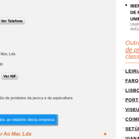
IBE
DE 
UNI
Ver Telefone
UNI
AVEL
Outr
de p
 Mar, Lda
clas
AR
LEIRI
Ver NIF
FARO
LISB
ão de produtos da pesca e da aquicultura
PORT
VISE
COIM
tis ao relatório desta empresa
SETÚ
r Ao Mar, Lda
VIAN