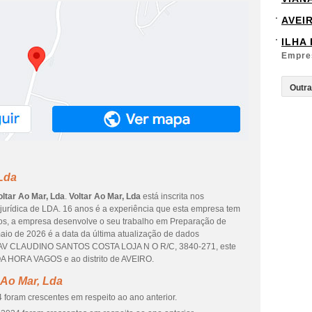
AVEI
ILHA
Empre
 Lda
oltar Ao Mar, Lda
.
Voltar Ao Mar, Lda
está inscrita nos
 jurídica de LDA. 16 anos é a experiência que esta empresa tem
dos, a empresa desenvolve o seu trabalho em Preparação de
maio de 2026 é a data da última atualização de dados
é AV CLAUDINO SANTOS COSTA LOJA N O R/C, 3840-271, este
A HORA VAGOS e ao distrito de AVEIRO.
 Ao Mar, Lda
 foram crescentes em respeito ao ano anterior.