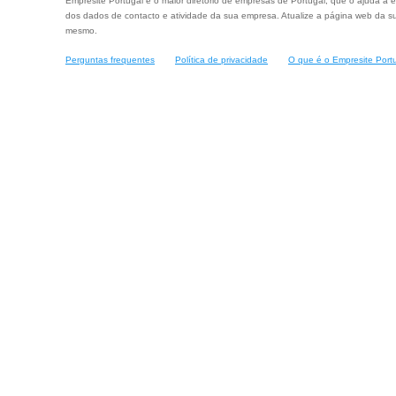
Empresite Portugal é o maior diretório de empresas de Portugal, que o ajuda a e
dos dados de contacto e atividade da sua empresa. Atualize a página web da su
mesmo.
Perguntas frequentes
Política de privacidade
O que é o Empresite Port