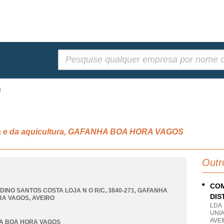
Pesquisar:
a
ca e da aquicultura, GAFANHA BOA HORA VAGOS
Outr
COM
DINO SANTOS COSTA LOJA N O R/C, 3840-271
,
GAFANHA
DIS
RA VAGOS
,
AVEIRO
LDA
UNI
AVE
A BOA HORA VAGOS