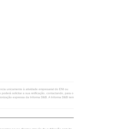
rência unicamente à atividade empresarial do ENI ou
poderá solicitar a sua retificação, contactando, para o
 autorização expressa da Informa D&B. A Informa D&B tem