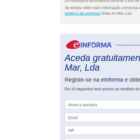
Os resultados da empresa durante o ano de 
Se deseja obter mais informação comercial d
relatório da empresa
Voltar Ao Mar, Lda.
Aceda gratuitament
Mar, Lda
Registe-se na
eInforma
e obt
Em 10 segundos terá acesso ao relatório de 
Nome e apelidos
Email
NIF