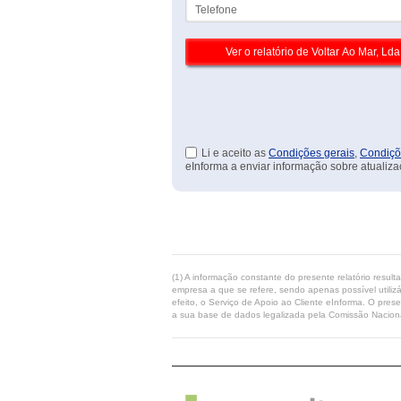
Telefone
Li e aceito as
Condições gerais
,
Condiçõ
eInforma a enviar informação sobre atualiza
(1) A informação constante do presente relatório resul
empresa a que se refere, sendo apenas possível utilizá
efeito, o Serviço de Apoio ao Cliente eInforma. O pres
a sua base de dados legalizada pela Comissão Naciona