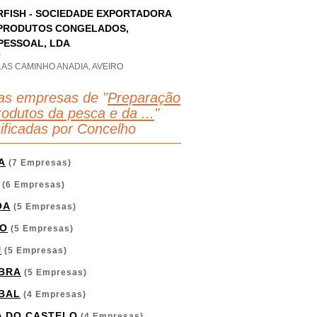
RFISH - SOCIEDADE EXPORTADORA
PRODUTOS CONGELADOS,
PESSOAL, LDA
P
AS CAMINHO ANADIA, AVEIRO
as empresas de "
Preparação
rodutos da pesca e da ...
"
sificadas por Concelho
A
(7 Empresas)
(6 Empresas)
OA
(5 Empresas)
O
(5 Empresas)
U
(5 Empresas)
BRA
(5 Empresas)
BAL
(4 Empresas)
A DO CASTELO
(4 Empresas)