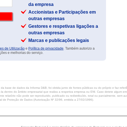
da empresa
Accionistas e Participações em
outras empresas
Gestores e respetivas ligações a
outras empresas
Marcas e publicações legais
es de Utilização
e
Política de privacidade
. Também autorizo a
ções e melhorias do serviço.
ta da base de dados da Informa D&B, foi obtida junto de fontes públicas ou do próprio e faz refe
-la dentro do âmbito empresarial que realiza a respetiva empresa ou ENI. Caso detete algum erro 
ente relatório não pode ser reproduzido, publicado ou redistribuído, total ou parcialmente, sem
l de Proteção de Dados (Autorização Nº 32/96, emitida a 27/02/1996).