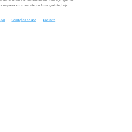
ncontrar novos clientes através da publicação gratuita
a empresa em nosso site, de forma gratuita, hoje
ugal
Condições de uso
Contacto