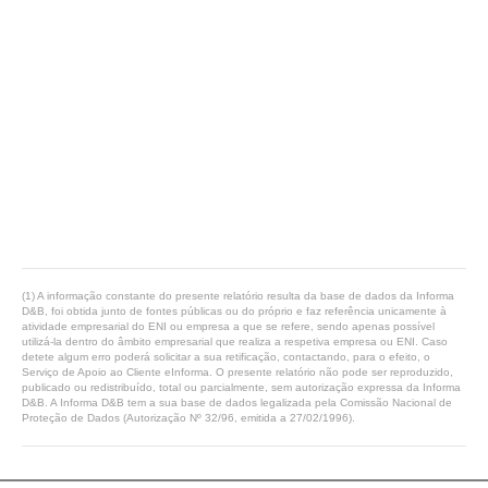
(1) A informação constante do presente relatório resulta da base de dados da Informa
D&B, foi obtida junto de fontes públicas ou do próprio e faz referência unicamente à
atividade empresarial do ENI ou empresa a que se refere, sendo apenas possível
utilizá-la dentro do âmbito empresarial que realiza a respetiva empresa ou ENI. Caso
detete algum erro poderá solicitar a sua retificação, contactando, para o efeito, o
Serviço de Apoio ao Cliente eInforma. O presente relatório não pode ser reproduzido,
publicado ou redistribuído, total ou parcialmente, sem autorização expressa da Informa
D&B. A Informa D&B tem a sua base de dados legalizada pela Comissão Nacional de
Proteção de Dados (Autorização Nº 32/96, emitida a 27/02/1996).