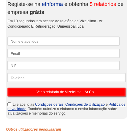
Registe-se na
eInforma
e obtenha
5 relatórios
de
empresa
grátis
Em 10 segundos terá acesso ao relatório de Vizelclima - Ar
Condicionado E Refrigeração, Unipessoal, Lda
Nome e apelidos
Email
NIF
Telefone
Li e aceito as
Condições gerais
,
Condições de Utilização
e
Política de
privacidade
. Também autorizo a eInforma a enviar informação sobre
atualizações e melhorias do serviço.
Outros utilizadores pesquisaram