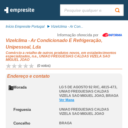
Pesquisar:
Início Empresite Portugal
Vizelclima - Ar Con...
Informação oferecida por
Vizelclima - Ar Condicionado E Refrigeração,
Unipessoal, Lda
Comércio a retalho de outros produtos novos, em estabelecimentos
especializados, n.e., UNIAO FREGUESIAS CALDAS VIZELA SAO
MIGUEL JOAO
(
0
votos)
Endereço e contato
Morada
LG 5 DE AGOSTO 92 R/C, 4815-473
,
UNIAO FREGUESIAS CALDAS
VIZELA SAO MIGUEL JOAO
,
BRAGA
Ver Mapa
Freguesia
UNIAO FREGUESIAS CALDAS
VIZELA SAO MIGUEL JOAO
Concelho
BRAGA