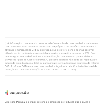
(1) A informação constante do presente relatório resulta da base de dados da Informa
D&B, foi obtida junto de fontes públicas ou do próprio e faz referência unicamente à
atividade empresarial do ENI ou empresa a que se refere, sendo apenas possível
utilizá-la dentro do âmbito empresarial que realiza a respetiva empresa ou ENI. Caso
detete algum erro poderá solicitar a sua retificação, contactando, para o efeito, o
Serviço de Apoio ao Cliente eInforma. O presente relatório não pode ser reproduzido,
publicado ou redistribuído, total ou parcialmente, sem autorização expressa da Informa
D&B. A Informa D&B tem a sua base de dados legalizada pela Comissão Nacional de
Proteção de Dados (Autorização Nº 32/96, emitida a 27/02/1996).
Empresite Portugal é o maior diretório de empresas de Portugal, que o ajuda a