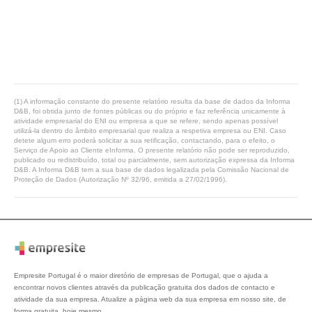
(1) A informação constante do presente relatório resulta da base de dados da Informa
D&B, foi obtida junto de fontes públicas ou do próprio e faz referência unicamente à
atividade empresarial do ENI ou empresa a que se refere, sendo apenas possível
utilizá-la dentro do âmbito empresarial que realiza a respetiva empresa ou ENI. Caso
detete algum erro poderá solicitar a sua retificação, contactando, para o efeito, o
Serviço de Apoio ao Cliente eInforma. O presente relatório não pode ser reproduzido,
publicado ou redistribuído, total ou parcialmente, sem autorização expressa da Informa
D&B. A Informa D&B tem a sua base de dados legalizada pela Comissão Nacional de
Proteção de Dados (Autorização Nº 32/96, emitida a 27/02/1996).
Empresite Portugal é o maior diretório de empresas de Portugal, que o ajuda a
encontrar novos clientes através da publicação gratuita dos dados de contacto e
atividade da sua empresa. Atualize a página web da sua empresa em nosso site, de
forma gratuita, hoje mesmo.