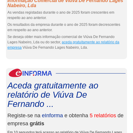
Informação Comercial de Viúva De Fernando Lages
Nabeiro, Lda
As vendas registadas durante o ano de 2025 foram crescentes em
respeito ao ano anterior.
Os resultados da empresa durante o ano de 2025 foram decrescentes
em respeito ao ano anterior.
Se deseja obter mais informação comercial de Viúva De Fernando
Lages Nabeiro, Lda ou do sector,
aceda gratuitamente ao relatório da
empresa
Viúva De Fernando Lages Nabeiro, Lda.
eInf
Aceda gratuitamente ao
relatório de Viúva De
Fernando ...
Registe-se na
eInforma
e obtenha
5 relatórios
de
empresa
grátis
Em 10 segundos terá acesso ao relatório de Viúva De Fernando Lages