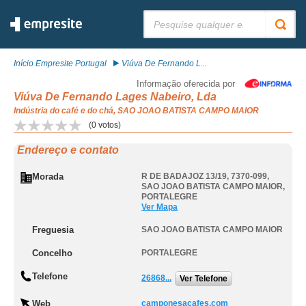
Pesquisar:
Início Empresite Portugal
Viúva De Fernando L...
Informação oferecida por
Viúva De Fernando Lages Nabeiro, Lda
Indústria do café e do chá, SAO JOAO BATISTA CAMPO MAIOR
(
0
votos)
Endereço e contato
Morada
R DE BADAJOZ 13/19, 7370-099
,
SAO JOAO BATISTA CAMPO MAIOR
,
PORTALEGRE
Ver Mapa
Freguesia
SAO JOAO BATISTA CAMPO MAIOR
Concelho
PORTALEGRE
Telefone
26868...
Ver Telefone
Web
camponesacafes.com