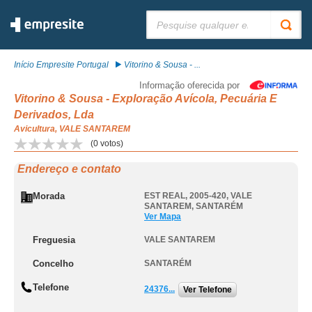
Pesquisar:
Início Empresite Portugal
Vitorino & Sousa - ...
Informação oferecida por
Vitorino & Sousa - Exploração Avícola, Pecuária E
Derivados, Lda
Avicultura, VALE SANTAREM
(
0
votos)
Endereço e contato
Morada
EST REAL, 2005-420
,
VALE
SANTAREM
,
SANTARÉM
Ver Mapa
Freguesia
VALE SANTAREM
Concelho
SANTARÉM
Telefone
24376...
Ver Telefone