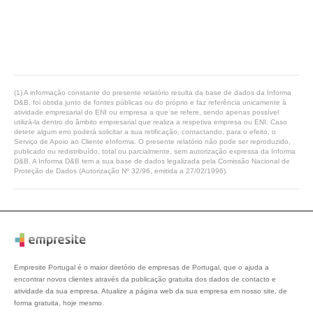
(1) A informação constante do presente relatório resulta da base de dados da Informa
D&B, foi obtida junto de fontes públicas ou do próprio e faz referência unicamente à
atividade empresarial do ENI ou empresa a que se refere, sendo apenas possível
utilizá-la dentro do âmbito empresarial que realiza a respetiva empresa ou ENI. Caso
detete algum erro poderá solicitar a sua retificação, contactando, para o efeito, o
Serviço de Apoio ao Cliente eInforma. O presente relatório não pode ser reproduzido,
publicado ou redistribuído, total ou parcialmente, sem autorização expressa da Informa
D&B. A Informa D&B tem a sua base de dados legalizada pela Comissão Nacional de
Proteção de Dados (Autorização Nº 32/96, emitida a 27/02/1996).
Empresite Portugal é o maior diretório de empresas de Portugal, que o ajuda a
encontrar novos clientes através da publicação gratuita dos dados de contacto e
atividade da sua empresa. Atualize a página web da sua empresa em nosso site, de
forma gratuita, hoje mesmo.