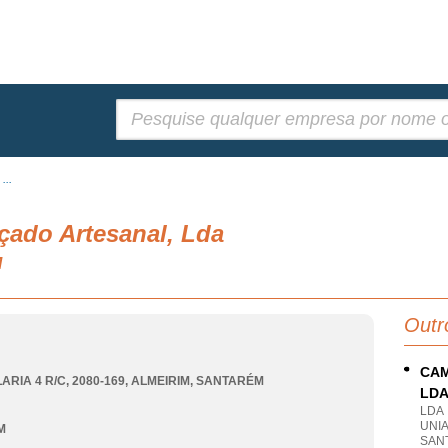
Pesquisar:
...
lçado Artesanal, Lda
M
Outr
CAM
ARIA 4 R/C, 2080-169
,
ALMEIRIM
,
SANTARÉM
LD
LDA
UNI
M
SAN