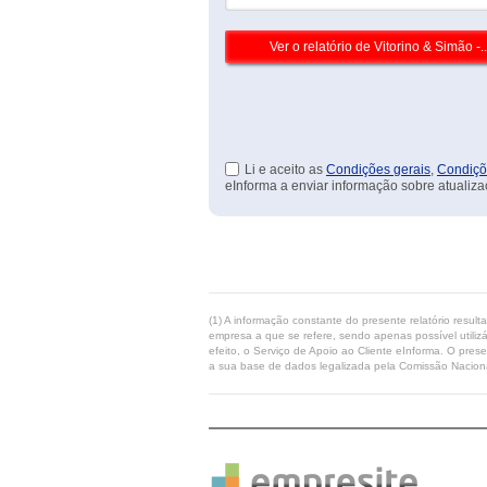
Li e aceito as
Condições gerais
,
Condiçõ
eInforma a enviar informação sobre atualiza
(1) A informação constante do presente relatório resul
empresa a que se refere, sendo apenas possível utilizá
efeito, o Serviço de Apoio ao Cliente eInforma. O pres
a sua base de dados legalizada pela Comissão Naciona