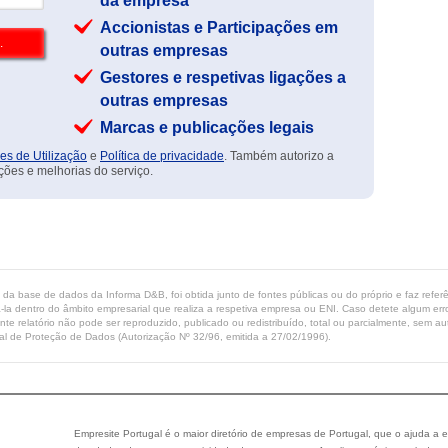
da empresa
Accionistas e Participações em
outras empresas
Gestores e respetivas ligações a
outras empresas
Marcas e publicações legais
es de Utilização
e
Política de privacidade
. Também autorizo a
ções e melhorias do serviço.
ta da base de dados da Informa D&B, foi obtida junto de fontes públicas ou do próprio e faz refe
-la dentro do âmbito empresarial que realiza a respetiva empresa ou ENI. Caso detete algum erro 
ente relatório não pode ser reproduzido, publicado ou redistribuído, total ou parcialmente, sem
l de Proteção de Dados (Autorização Nº 32/96, emitida a 27/02/1996).
Empresite Portugal é o maior diretório de empresas de Portugal, que o ajuda a e