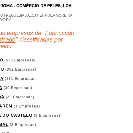
JOMA - COMÉRCIO DE PELES, LDA
AO FREGUESIAS ALCANENA VILA MOREIRA,
TAREM
as empresas de "
Fabricação
alçado
" classificadas por
elho
O
(555 Empresas)
RO
(352 Empresas)
GA
(181 Empresas)
A
(30 Empresas)
OA
(23 Empresas)
ARÉM
(3 Empresas)
A DO CASTELO
(3 Empresas)
BAL
(2 Empresas)