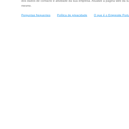
dos dados de contacto e atividade da sua empresa. Atualize a página web da su
mesmo.
Perguntas frequentes
Política de privacidade
O que é o Empresite Port