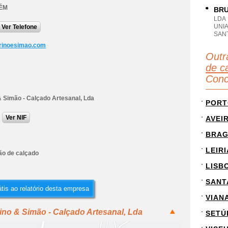
ÉM
BRU
LDA
UNI
Ver Telefone
SAN
rinoesimao.com
Outr
de c
Conc
& Simão - Calçado Artesanal, Lda
PORT
Ver NIF
AVEI
BRA
LEIRI
ão de calçado
LISB
SANT
tis ao relatório desta empresa
VIAN
rino & Simão - Calçado Artesanal, Lda
SETÚ