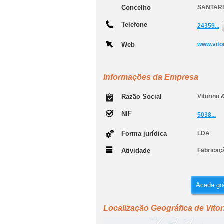
Concelho
SANTAR
Telefone
24359...
Web
www.vito
Informações da Empresa
Razão Social
Vitorino 
NIF
5038...
Forma jurídica
LDA
Atividade
Fabricaç
Aceda grá
Localização Geográfica de Vito