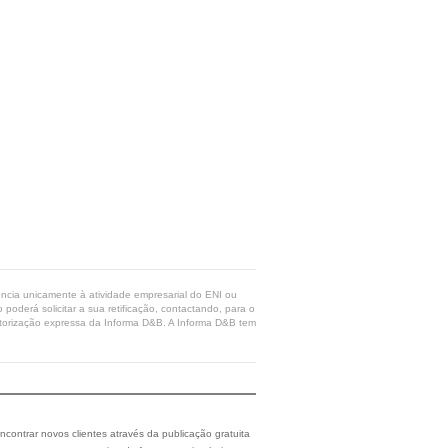
rência unicamente à atividade empresarial do ENI ou
poderá solicitar a sua retificação, contactando, para o
 autorização expressa da Informa D&B. A Informa D&B tem
ncontrar novos clientes através da publicação gratuita