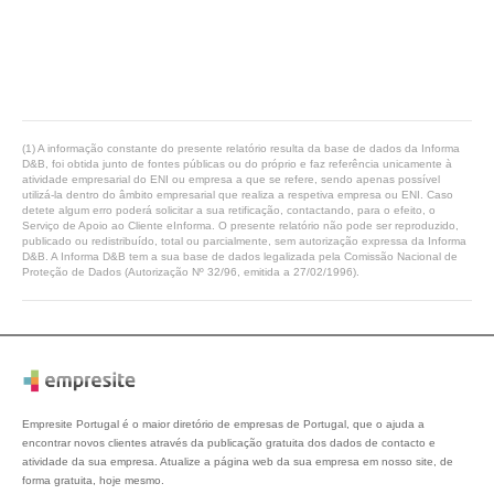
(1) A informação constante do presente relatório resulta da base de dados da Informa
D&B, foi obtida junto de fontes públicas ou do próprio e faz referência unicamente à
atividade empresarial do ENI ou empresa a que se refere, sendo apenas possível
utilizá-la dentro do âmbito empresarial que realiza a respetiva empresa ou ENI. Caso
detete algum erro poderá solicitar a sua retificação, contactando, para o efeito, o
Serviço de Apoio ao Cliente eInforma. O presente relatório não pode ser reproduzido,
publicado ou redistribuído, total ou parcialmente, sem autorização expressa da Informa
D&B. A Informa D&B tem a sua base de dados legalizada pela Comissão Nacional de
Proteção de Dados (Autorização Nº 32/96, emitida a 27/02/1996).
Empresite Portugal é o maior diretório de empresas de Portugal, que o ajuda a
encontrar novos clientes através da publicação gratuita dos dados de contacto e
atividade da sua empresa. Atualize a página web da sua empresa em nosso site, de
forma gratuita, hoje mesmo.