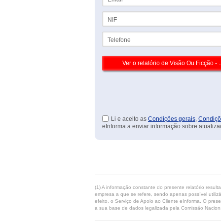
NIF
Telefone
Li e aceito as
Condições gerais
,
Condiçõ
eInforma a enviar informação sobre atualiza
(1) A informação constante do presente relatório resul
empresa a que se refere, sendo apenas possível utilizá
efeito, o Serviço de Apoio ao Cliente eInforma. O pres
a sua base de dados legalizada pela Comissão Naciona