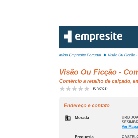
Início Empresite Portugal
Visão Ou Ficção - 
Visão Ou Ficção - Co
Comércio a retalho de calçado,
(
0
votos)
Endereço e contato
Morada
URB JOA
SESIMB
Ver Mapa
Freguesia
CASTEL