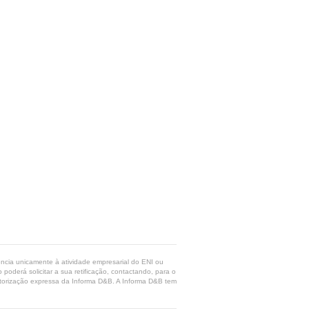
rência unicamente à atividade empresarial do ENI ou
poderá solicitar a sua retificação, contactando, para o
 autorização expressa da Informa D&B. A Informa D&B tem