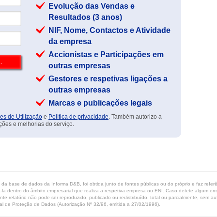
Evolução das Vendas e
Resultados (3 anos)
NIF, Nome, Contactos e Atividade
da empresa
Accionistas e Participações em
outras empresas
Gestores e respetivas ligações a
outras empresas
Marcas e publicações legais
es de Utilização
e
Política de privacidade
. Também autorizo a
ções e melhorias do serviço.
ta da base de dados da Informa D&B, foi obtida junto de fontes públicas ou do próprio e faz refe
-la dentro do âmbito empresarial que realiza a respetiva empresa ou ENI. Caso detete algum erro 
ente relatório não pode ser reproduzido, publicado ou redistribuído, total ou parcialmente, sem
l de Proteção de Dados (Autorização Nº 32/96, emitida a 27/02/1996).