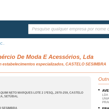
Pesquisar:
C...
mércio De Moda E Acessórios, Lda
 em estabelecimentos especializados, CASTELO SESIMBRA
Outr
AVE
QUIM NETO MARQUES LOTE 2 1ºESQ., 2970-259
,
CASTELO
LDA
RA
,
SETÚBAL
UNI
PRA
O SESIMBRA
FRA