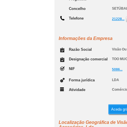
Concelho
SETÚBA
Telefone
21228...
Informações da Empresa
Razão Social
Visão Ou
Designação comercial
TOO MUC
NIF
5086...
Forma jurídica
LDA
Atividade
Comércio
Aceda grá
Localização Geográfica de Vis