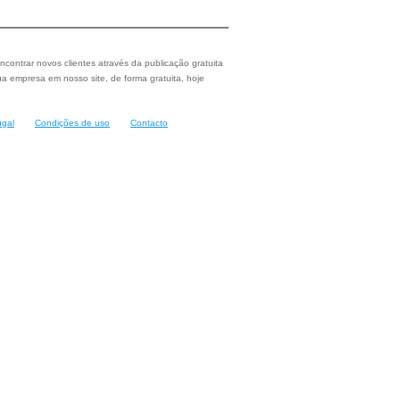
ncontrar novos clientes através da publicação gratuita
a empresa em nosso site, de forma gratuita, hoje
ugal
Condições de uso
Contacto