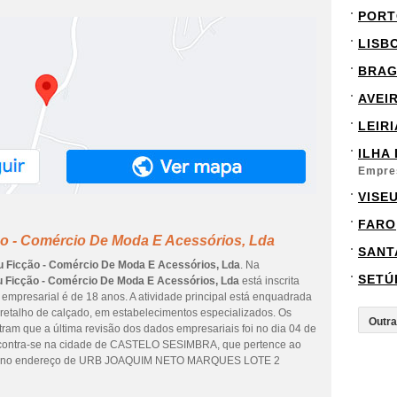
PORT
LISB
BRA
AVEI
LEIRI
ILHA
Empre
VISE
FARO
ão - Comércio De Moda E Acessórios, Lda
SANT
u Ficção - Comércio De Moda E Acessórios, Lda
. Na
SETÚ
u Ficção - Comércio De Moda E Acessórios, Lda
está inscrita
mpresarial é de 18 anos. A atividade principal está enquadrada
 retalho de calçado, em estabelecimentos especializados. Os
ram que a última revisão dos dados empresariais foi no dia 04 de
encontra-se na cidade de CASTELO SESIMBRA, que pertence ao
izada no endereço de URB JOAQUIM NETO MARQUES LOTE 2