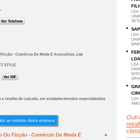
FIL
L
LDA
UNI
SET
Ver Telefone
SAP
LDA
UNI
MAR
FER
 Ficção - Comércio De Moda E Acessórios, Lda
LD
LDA
T STYLE
UNI
NOS
Ver NIF
GRA
GRA
CIR
 a retalho de calçado, em estabelecimentos especializados
LDA
AMO
Outr
tis ao relatório desta empresa
retal
clas
ão Ou Ficção - Comércio De Moda E